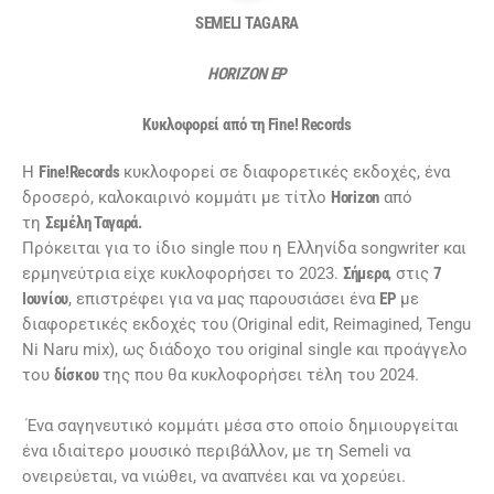
SEMELI TAGARA
HORIZON EP
Κυκλοφορεί από τη Fine! Records
Η
Fine!Records
κυκλοφορεί σε διαφορετικές εκδοχές, ένα
δροσερό, καλοκαιρινό κομμάτι με τίτλο
Horizon
από
τη
Σεμέλη Ταγαρά.
Πρόκειται για το ίδιο single που η Ελληνίδα songwriter και
ερμηνεύτρια είχε κυκλοφορήσει το 2023.
Σήμερα
, στις
7
Ιουνίου
, επιστρέφει για να μας παρουσιάσει ένα
EP
με
διαφορετικές εκδοχές του
(Original edit, Reimagined, Tengu
Ni Naru mix), ως διάδοχο του original single και προάγγελο
του
δίσκου
της που θα κυκλοφορήσει τέλη του 2024.
Ένα σαγηνευτικό κομμάτι μέσα στο οποίο δημιουργείται
ένα ιδιαίτερο μουσικό περιβάλλον, με τη Semeli να
ονειρεύεται, να νιώθει, να αναπνέει και να χορεύει.