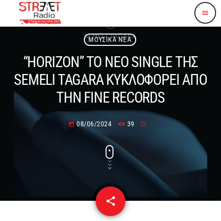
menu
ΜΟΥΣΙΚΆ ΝΈΑ
“HORIZON” TO NEO SINGLE ΤΗΣ
SEMELI TAGARA ΚΥΚΛΟΦΟΡΕΙ ΑΠΟ
ΤΗΝ FINE RECORDS
08/06/2024
39
today
share
email