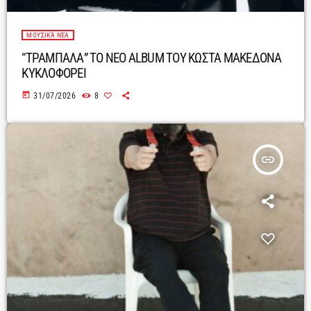
ΜΟΥΣΙΚΆ ΝΈΑ
“ΤΡΑΜΠΑΛΑ” ΤΟ ΝΕΟ ALBUM ΤΟΥ ΚΩΣΤΑ ΜΑΚΕΔΟΝΑ
ΚΥΚΛΟΦΟΡΕΙ
today
31/07/2026
8
insert_link