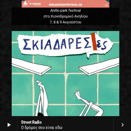
Anilio park festival
στο Χιονοδρομικό Ανηλίου
7, 8 & 9 Αυγούστου
Street Radio
play_arrow
keyboard_arrow_right
Ο δρόμος σου είναι εδώ