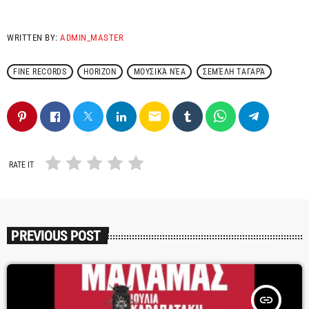
WRITTEN BY:
ADMIN_MASTER
FINE RECORDS
HORIZON
ΜΟΥΣΙΚΆ ΝΈΑ
ΣΕΜΈΛΗ ΤΑΓΑΡΆ
email
RATE IT
PREVIOUS POST
insert_link