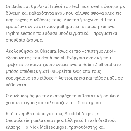
Οι Sadist, οι θρυλικοί Ιταλοί του technical death, άνοιξαν με
δύναμη και καθαρότητα ήχου που κάλυψε άψογα όλες τις
περίτεχνες συνθέσεις τους. Αυστηρή τεχνική, riff που
έμοιαζαν σαν να στήνουν μαθηματική εξίσωση και ένα
rhythm section που έδεσε υποδειγματικά – πραγματικά
σπουδαίο άνοιγμα.
Ακολούθησαν οι Obscura, ίσως οι πιο «επιστημονικοί»
εξερευνητές του death metal. Ενέργεια σκηνική που
τράβηξε το κοινό χωρίς ανάσα, ενώ ο Robin Zielhorst στο
μπάσο απέδειξε γιατί θεωρείται ένας από τους
κορυφαίους του είδους – λεπτομέρεια και πάθος μαζί, σε
κάθε νότα.
Ο συνδυασμός με την ακαταμάχητη κιθαριστική δουλειά
χάρισε στιγμές που πλησίαζαν το… διαστημικό.
Κι όταν ήρθε η ώρα για τους Suicidal Angels, η
Θεσσαλονίκη απλά σείστηκε. Ελληνικό thrash διεθνούς
κλάσης – ο Nick Melissourgos, τραγουδιστής και