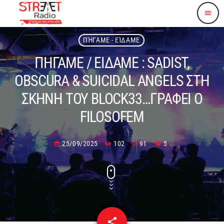
menu
ΠΉΓΑΜΕ - ΕΊΔΑΜΕ
ΠΗΓΑΜΕ / ΕΙΔΑΜΕ : SADIST,
OBSCURA & SUICIDAL ANGELS ΣΤΗ
ΣΚΗΝΗ ΤΟΥ BLOCK33…ΓΡΑΦΕΙ Ο
FILOSOFEM
25/09/2025
102
91
5
today
share
email