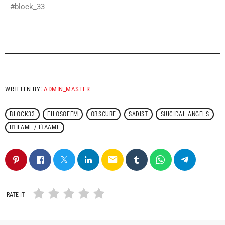
#block_33
WRITTEN BY:
ADMIN_MASTER
BLOCK33
FILOSOFEM
OBSCURE
SADIST
SUICIDAL ANGELS
ΠΉΓΑΜΕ / ΕΊΔΑΜΕ
email
RATE IT