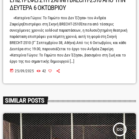
ΔΕΥΤΕΡΑ 6 ΟΚΤΩΒΡΙΟΥ
«Κατερίνα Γώγου: Το Γαμώτο που Δεν Έζησα» του Ανδρέα
ΖαφείρηΕπιστρέφει στη Σκηνή BRECHT-2510Έπειτα από τέσσερις
συνεχόμενες χρονιές sold-out παραστάσεων, η πολυσυζητημένη θεατρική
παράσταση επιστρέφει για πέμπτη χρονιά, αυτή τη φορά στη Σκηνή
BRECHT-2510 (Γ’ Σεπτεμβρίου 38, Αθήνα).Από τις 6 Οκτωβρίου, και κάθε
Δευτέρα στις 19.00, παρουσιάζεται το έργο του Ανδρέα Ζαφείρη
«Κατερίνα Γώγου: Το Γαμώτο που Δεν Έζησα», βασισμένο στη ζωή και το
έργο της πιο σημαντικής δημιουργού […]
today
25/09/2025
42
SIMILAR POSTS
insert_link