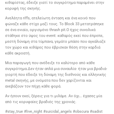
κιθαρίστας, έδειξε γιατί το συγκρότημα παραμένει στην
κορυφή της σκηνής.
Ανελέητα riffs, ατελείωτη ένταση και ένα κοινό που
φώναζε κάθε στίχο μαζί τους. Το Block 33 μετατράπηκε
σε ένα ενιαίο, οργισμένο thrash pit.Ο ήχος συνολικά
στάθηκε στο ύψος του event: καθαρός εκεί που έπρεπε,
μεστή δύναμη στα τύμπανα, γεμάτο μπάσο που αγκάλιαζε
τον χώρο και κιθάρες που έβρισκαν θέση στην καρδιά
κάθε ακροατή.
Μια παραγωγή που ανέδειξε το καλύτερο από κάθε
συγκρότημα.Δεν ήταν απλά μια συναυλία· ήταν μια βραδιά-
γιορτή που έδειξε τη δύναμη της διεθνούς και ελληνικής
metal σκηνής, με ονόματα που δεν χαρίζονται και
ανεβάζουν τον πήχη κάθε φορά.
Αν ήσουν εκεί, ξέρεις για τι μιλάμε. Αν όχι… έχασες μία
από τις κορυφαίες βραδιές της χρονιάς.
#stay_true #live_night #suicidal_angels #obscura #sadist