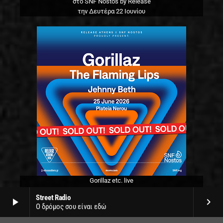
στο SNF Nostos by Release
την Δευτέρα 22 Ιουνίου
Gorillaz etc. live
στο SNF Nostos by Release
Street Radio
play_arrow
keyboard_arrow_right
την Πέμπτη 25 Ιουνίου
Ο δρόμος σου είναι εδώ