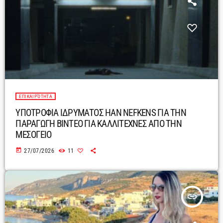
ΕΠΙΚΑΙΡΌΤΗΤΑ
ΥΠΟΤΡΟΦΙΑ ΙΔΡΥΜΑΤΟΣ HAN NEFKENS ΓΙΑ ΤΗΝ
ΠΑΡΑΓΩΓΗ ΒΙΝΤΕΟ ΓΙΑ ΚΑΛΛΙΤΕΧΝΕΣ ΑΠΟ ΤΗΝ
ΜΕΣΟΓΕΙΟ
today
27/07/2026
11
insert_link