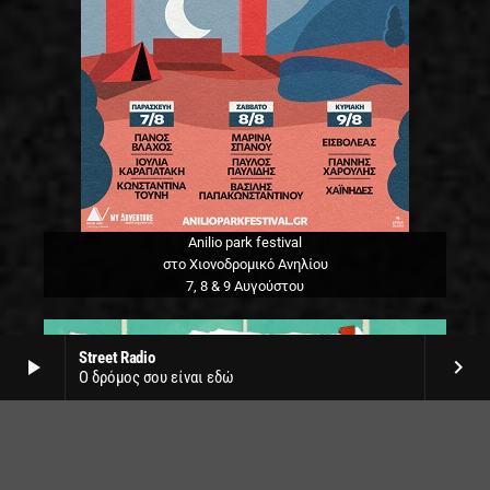
Anilio park festival
στο Χιονοδρομικό Ανηλίου
7, 8 & 9 Αυγούστου
Street Radio
play_arrow
keyboard_arrow_right
Ο δρόμος σου είναι εδώ