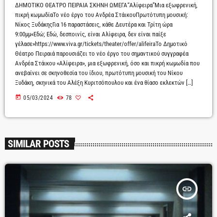
ΔΗΜΟΤΙΚΟ ΘΕΑΤΡΟ ΠΕΙΡΑΙΑ ΣΚΗΝΗ ΩΜΕΓΑ“Αλίφειρα”Μια εξωφρενική,
πικρή κωμωδίαΤο νέο έργο του Ανδρέα ΣτάικουΠρωτότυπη μουσική:
Νίκος ΞυδάκηςΓια 16 παραστάσεις, κάθε Δευτέρα και Τρίτη ώρα
9:00μμ«Εδώ; Εδώ, δεσποινίς, είναι Αλίφειρα, δεν είναι παίξε
γέλασε»https://www.viva.gr/tickets/theater/offer/alifeiraΤο Δημοτικό
Θέατρο Πειραιά παρουσιάζει το νέο έργο του σημαντικού συγγραφέα
Ανδρέα Στάικου «Αλίφειρα», μια εξωφρενική, όσο και πικρή κωμωδία που
ανεβαίνει σε σκηνοθεσία του ίδιου, πρωτότυπη μουσική του Νίκου
Ξυδάκη, σκηνικά του Αλέξη Κυριτσόπουλου και ένα θίασο εκλεκτών […]
today
05/03/2024
78
SIMILAR POSTS
insert_link