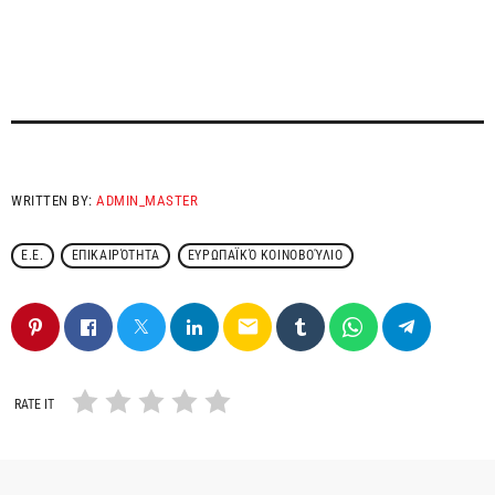
WRITTEN BY:
ADMIN_MASTER
Ε.Ε.
ΕΠΙΚΑΙΡΌΤΗΤΑ
ΕΥΡΩΠΑΪΚΌ ΚΟΙΝΟΒΟΎΛΙΟ
email
RATE IT