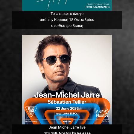
Το φτερωτό άλογο
από την Κυριακή 18 Οκτωβρίου
στο Θέατρο Βεάκη
Jean Michel Jarre live
στο SNF Nostos by Release