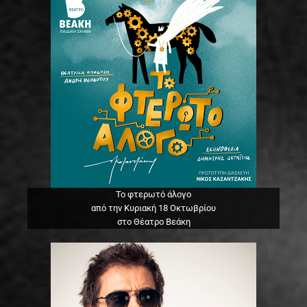
Το φτερωτό άλογο
από την Κυριακή 18 Οκτωβρίου
στο Θέατρο Βεάκη