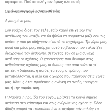
υφάσματα. Πού καταλήγουν όμως όλα αυτά;
Σ
ημείωμα συγγραφέως/σκηνοθέτιδας
Αγαπημένε μου,
Σου γράφω διότι τον τελευταίο καιρό επιχειρώ την
αναβίωση του «ταξί» και θα ήθελα να μοιραστώ μαζί σου τις
σκέψεις που με οδήγησαν σ’ αυτό το εγχείρημα. Τριγύρω μας,
αλλά και μέσα μας, υπάρχει αυτό το βάσανο που ταλανίζει
διαχρονικά τον άνθρωπο, θέτοντάς τον σε μια συνεχή
ανάλυση: οι σχέσεις. Ο χαρακτήρας που δίνουμε στις
ανθρώπινες σχέσεις μας, οι θυσίες που απαιτούνται γι’
αυτές, η διάρκεια, η ποιότητά τους, ο τρόπος που
μεταβάλλονται, η αξία και ο χώρος που παίρνουν στις ζωές
μας. Κάπως έτσι προέκυψε η ανάγκη να αναδημιουργήσω
αυτή την παράσταση.
Η Μαρίνα, η ηρωίδα του έργου, βρίσκει τα κοινά σημεία
ανάμεσα στο κάπνισμα και στις ανθρώπινες σχέσεις. Πόσο
άδοξα μπορεί να τελειώσει ένα «τσιγάρο» εάν απλώς το