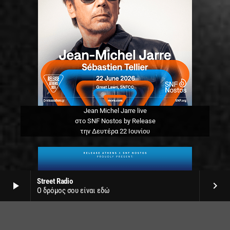
Jean Michel Jarre live
στο SNF Nostos by Release
την Δευτέρα 22 Ιουνίου
Street Radio
play_arrow
keyboard_arrow_right
Ο δρόμος σου είναι εδώ