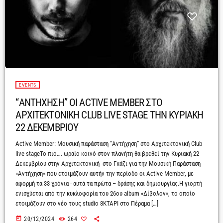
EVENTS
“ΑΝΤΗΧΗΣΗ” ΟΙ ACTIVE MEMBER ΣΤΟ
ΑΡΧΙΤΕΚΤΟΝΙΚΗ CLUB LIVE STAGE ΤΗΝ ΚΥΡΙΑΚΗ
22 ΔΕΚΕΜΒΡΙΟΥ
Active Member: Μουσική παράσταση “Αντήχηση” στο Αρχιτεκτονική Club
live stageΤο πιο…. ωραίο κοινό στον πλανήτη θα βρεθεί την Κυριακή 22
Δεκεμβρίου στην Αρχιτεκτονική στο Γκάζι για την Μουσική Παράσταση
«Αντήχηση» που ετοιμάζουν αυτήν την περίοδο οι Active Member, με
αφορμή τα 33 χρόνια - αυτά τα πρώτα – δράσης και δημιουργίας.Η γιορτή
ενισχύεται από την κυκλοφορία του 26ου album «Δίβολον», το οποίο
ετοιμάζουν στο νέο τους studio 8ΚΤΑΡΙ στο Πέραμα […]
today
20/12/2024
264