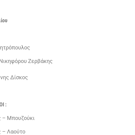
λίου
μητρόπουλος
 Νικηφόρου Ζερβάκης
ννης Δίσκος
ΟΙ :
 – Μπουζούκι
 – Λαούτο