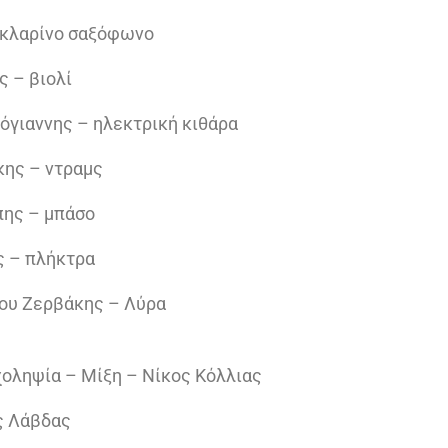
– κλαρίνο σαξόφωνο
ς – βιολί
όγιαννης – ηλεκτρική κιθάρα
κης – ντραμς
πης – μπάσο
ς – πλήκτρα
ου Ζερβάκης – Λύρα
οληψία – Μίξη – Νίκος Κόλλιας
ς Λάβδας