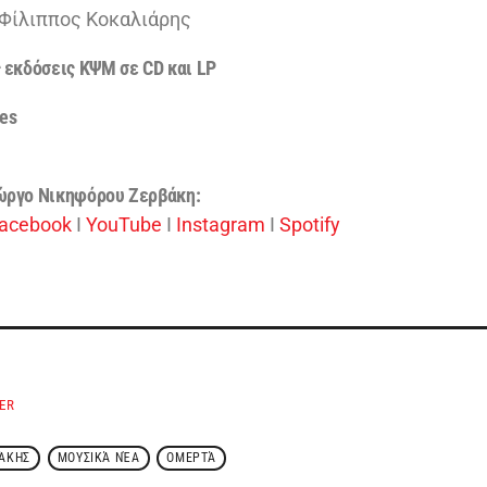
: Φίλιππος Κοκαλιάρης
 εκδόσεις ΚΨΜ σε CD και LP
res
ώργο Νικηφόρου Ζερβάκη:
acebook
I
YouTube
I
Instagram
I
Spotify
ER
ΒΆΚΗΣ
ΜΟΥΣΙΚΆ ΝΈΑ
ΟΜΕΡΤΆ