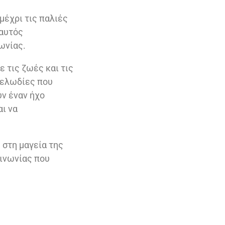
μέχρι τις παλιές
 αυτός
ωνίας.
 τις ζωές και τις
Μελωδίες που
ύν έναν ήχο
αι να
 στη μαγεία της
οινωνίας που