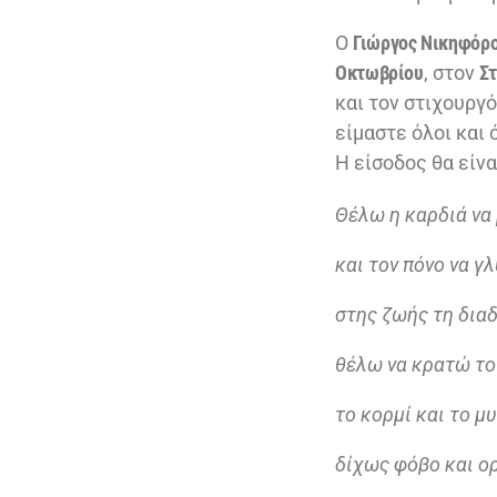
Ο
Γιώργος Νικηφόρ
Οκτωβρίου
, στον
Στ
και τον στιχουργό
είμαστε όλοι και 
Η είσοδος θα είν
Θέλω η καρδιά να 
και τον πόνο να γ
στης ζωής τη δια
θέλω να κρατώ το
το κορμί και το μ
δίχως φόβο και ο