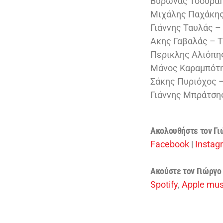
Βύρωνας Τσουρά
Μιχάλης Παχάκης
Γιάννης Ταυλάς –
Ακης Γαβαλάς – 
Περικλης Αλιόπη
Μάνος Καραμπότη
Σάκης Πυριόχος
Γιάννης Μπράτση
Ακολουθήστε τον Γ
Facebook
|
Instag
Ακούστε τον Γιώργο
Spotify
,
Apple mus