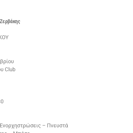
 Ζερβάκης
ΣΚΟΥ
ωβρίου
υ Club
30
– Ενορχηστρώσεις – Πνευστά