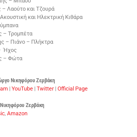
πης – Μπάσο
 – Λαούτο και Τζουρά
 Ακουστική και Ηλεκτρική Κιθάρα
Τύμπανα
ς – Τρομπέτα
ς – Πιάνο – Πλήκτρα
 – Ήχος
ς – Φώτα
ιώργο Νικηφόρου Ζερβάκη
ram
|
YouTube
|
Twitter
|
Official Page
 Νικηφόρου Ζερβάκη
ic
,
Amazon