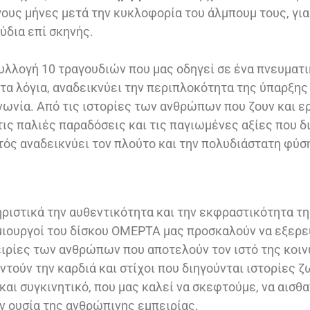
γους μήνες μετά την κυκλοφορία του άλμπουμ τους, για
ύδια επί σκηνής.
υλλογή 10 τραγουδιών που μας οδηγεί σε ένα πνευματικ
ι τα λόγια, αναδεικνύει την περιπλοκότητα της ύπαρξη
νωνία. Από τις ιστορίες των ανθρώπων που ζουν και ε
 τις παλιές παραδόσεις και τις παγιωμένες αξίες που δ
υτός αναδεικνύει τον πλούτο και την πολυδιάστατη φύσ
ριστικά την αυθεντικότητα και την εκφραστικότητα τη
μιουργοί του δίσκου ΟΜΕΡΤΑ μας προσκαλούν να εξερε
ειρίες των ανθρώπων που αποτελούν τον ιστό της κοιν
τούν την καρδιά και στίχοι που διηγούνται ιστορίες ζ
και συγκινητικό, που μας καλεί να σκεφτούμε, να αισθ
 ουσία της ανθρώπινης εμπειρίας.