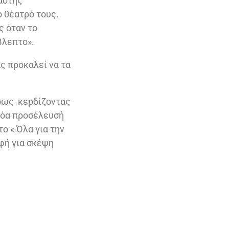
αστης
ο θέατρό τους.
ς όταν το
βλεπτο».
ας προκαλεί να τα
έσως κερδίζοντας
θρόα προσέλευσή
ο « Όλα για την
οφή για σκέψη