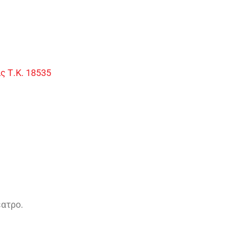
Τ.Κ. 18535​​
έατρο.