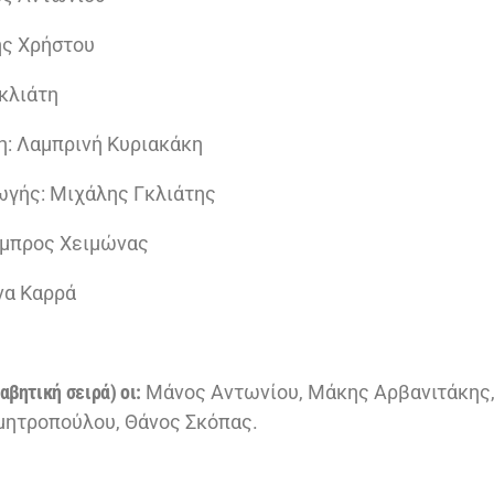
ης Χρήστου
κλιάτη
η: Λαμπρινή Κυριακάκη
γής: Μιχάλης Γκλιάτης
μπρος Χειμώνας
να Καρρά
βητική σειρά) οι:
Μάνος Αντωνίου, Μάκης Αρβανιτάκης
μητροπούλου, Θάνος Σκόπας.