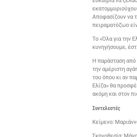
ευκαιρία να ξελα
εκατομμυριούχου 
Αποφασίζουν να τ
πειραματόζωο είν
Το «Όλα για την Ε
κυνηγήσουμε, έστ
Η παράσταση από
την αμέριστη αγά
του όπου κι αν π
Ελίζα» θα προσφέρ
ακόμη και στον πι
Συντελεστές
Κείμενο: Μαριάνν
Σκηνοθεσία: Μάν