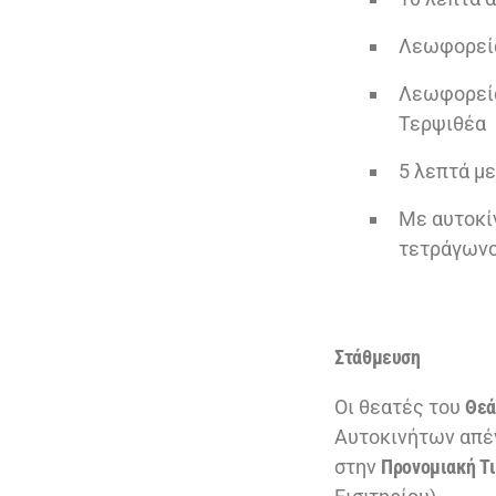
Λεωφορεία:
Λεωφορεία:
Τερψιθέα
5 λεπτά μ
Με αυτοκί
τετράγωνο
Στάθμευση
Οι θεατές του
Θεά
Αυτοκινήτων απέν
στην
Προνομιακή Τι