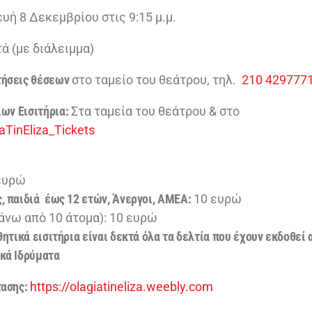
υή 8 Δεκεμβρίου στις 9:15 μ.μ.
ά (με διάλειμμα)
τήσεις θέσεων
στο ταμείο του θεάτρου, τηλ.
210 429777
ίων
Εισιτήρια:
Στα ταμεία του θεάτρου & στο
iaTinEliza_Tickets
ευρώ
, παιδιά έως 12 ετών, Άνεργοι, ΑΜΕΑ:
10 ευρώ
άνω από 10 άτομα): 10 ευρώ
θητικά εισιτήρια είναι δεκτά όλα τα δελτία που έχουν εκδοθεί 
κά Ιδρύματα
ασης:
https://olagiatineliza.weebly.com