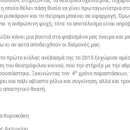
σπώσουν, στηρίζοντας τα θεατρικά σχέδια μιας τυχάρπ
η οποία θέλει πάση θυσία να γίνει πρωταγωνίστρια στ
ο ρισκάρουν και το πείραμα μπαίνει σε εφαρμογή. Όμω
αι η ανθρώπινη ψυχή, τότε το αποτέλεσμα είναι απρό
λίζα» κάνει μια βουτιά στα φοβισμένα μας όνειρα και μ
ω κι αν αυτά αποδειχθούν οι δαίμονές μας.
 το πρώτο κιόλας ανέβασμά της το 2015 ξεχώρισε αμ
πη του θεατρόφιλου κοινού, που την στήριξε με την α
ο
αρουσιάστηκε. Ξεκινώντας τον 4
χρόνο παραστάσεων, τ
ει και πάλι αβίαστο γέλιο και συγκίνηση, αλλά και τρ
ο απαιτητικό θεατή.
α Κυριακάκη
ος Αντωνίου