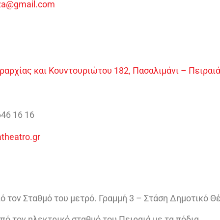
liza@gmail.com
αρχίας και Κουντουριώτου 182, Πασαλιμάνι – Πειραιάς 
646 16 16
atheatro.gr
ό τον Σταθμό του μετρό. Γραμμή 3 – Στάση Δημοτικό Θ
πό τον ηλεκτρικό σταθμό του Πειραιά με τα πόδια