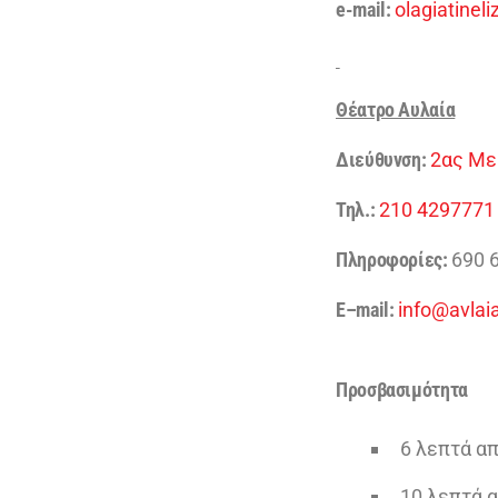
e-mail:
olagiatine
Θέατρο Αυλαία
Διεύθυνση:
2ας Μερ
Τηλ.:
210 4297771
Πληροφορίες:
690 
E
–
mail
:
info@avlai
Προσβασιμότητα
6 λεπτά απ
10 λεπτά α