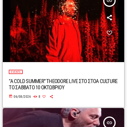
insert_link
EVENTS
“A COLD SUMMER” THEODORE LIVE ΣΤΟ ΣΤΟΑ CULTURE
ΤΟ ΣΑΒΒΑΤΟ 10 ΟΚΤΩΒΡΙΟΥ
today
06/08/2026
8
insert_link