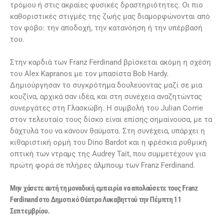
τρόμου ή στις ακραίες φυσικές δραστηριότητες. Οι πιο
καθοριστικές στιγμές της ζωής μας διαμορφώνονται από
τον φόβο: την αποδοχή, την κατανόηση ή την υπέρβασή
του.
Στην καρδιά των Franz Ferdinand βρίσκεται ακόμη η σχέση
του Alex Kapranos με τον μπασίστα Bob Hardy.
Δημιούργησαν το συγκρότημα δουλεύοντας μαζί σε μια
κουζίνα, αρχικά σαν ιδέα, και στη συνέχεια αναζητώντας
συνεργάτες στη Γλασκώβη. Η συμβολή του Julian Corrie
στον τελευταίο τους δίσκο είναι επίσης σημαίνουσα, με τα
δάχτυλά του να κάνουν θαύματα. Στη συνέχεια, υπάρχει η
κιθαριστική ορμή του Dino Bardot και η φρέσκια ρυθμική
οπτική των ντραμς της Audrey Tait, που συμμετέχουν για
πρώτη φορά σε πλήρες άλμπουμ των Franz Ferdinand.
Μην χάσετε αυτή τη μοναδική εμπειρία να απολαύσετε τους Franz
Ferdinand στο Δημοτικό Θέατρο Λυκαβηττού την Πέμπτη 11
Σεπτεμβρίου.