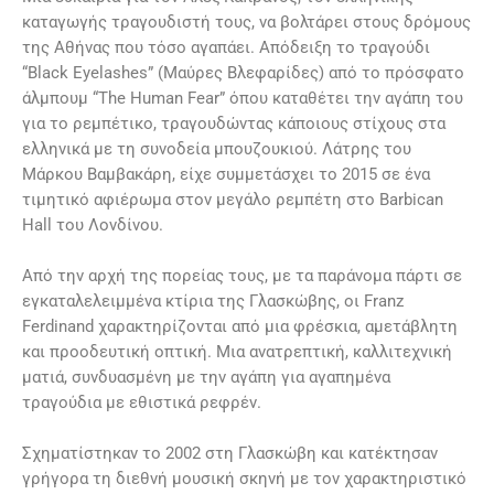
καταγωγής τραγουδιστή τους, να βολτάρει στους δρόμους
της Αθήνας που τόσο αγαπάει. Απόδειξη το τραγούδι
“Black Eyelashes” (Μαύρες Βλεφαρίδες) από το πρόσφατο
άλμπουμ “The Human Fear” όπου καταθέτει την αγάπη του
για το ρεμπέτικο, τραγουδώντας κάποιους στίχους στα
ελληνικά με τη συνοδεία μπουζουκιού. Λάτρης του
Μάρκου Βαμβακάρη, είχε συμμετάσχει το 2015 σε ένα
τιμητικό αφιέρωμα στον μεγάλο ρεμπέτη στο Barbican
Hall του Λονδίνου.
Από την αρχή της πορείας τους, με τα παράνομα πάρτι σε
εγκαταλελειμμένα κτίρια της Γλασκώβης, οι Franz
Ferdinand χαρακτηρίζονται από μια φρέσκια, αμετάβλητη
και προοδευτική οπτική. Μια ανατρεπτική, καλλιτεχνική
ματιά, συνδυασμένη με την αγάπη για αγαπημένα
τραγούδια με εθιστικά ρεφρέν.
Σχηματίστηκαν το 2002 στη Γλασκώβη και κατέκτησαν
γρήγορα τη διεθνή μουσική σκηνή με τον χαρακτηριστικό