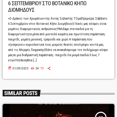
6 ΣΕΠΤΕΜΒΡΙΟΥ ΣΤΟ ΒΟΤΑΝΙΚΟ ΚΗΠΟ
ΔΙΟΜΗΔΟΥΣ
«Ο Δράκος των Χρωμάτων»της Άννας Σεβαστής ΤζίμαΠρεμιέρα: Σάββατο
6 Σεπτεμβρίου στον Βοτανικό Κήπο ΔιομήδουςΟ δικός μας κόσμος είναι
γεμάτος διαφορετικούς ανθρώπους!!!Μιλάμε στα παιδιά για τη
διαφορετικότητα μέσα από μια πολύ κεφάτη και πρωτότυπη παράσταση-
παιχνίδι, γεμάτη μουσική, τραγούδι και χορό.Η παράσταση που
«ξεσηκώνει» κυριολεκτικά τους μικρούς θεατές επιστρέφει κοντά μας,
από τις Μορφές ΈκφρασηςΕλάτε να ανακαλύψουμε τον πολύχρωμο κόσμο
μαςσε μια διαδραστική παράσταση - παιχνίδι.Για μικρά παιδιά 3 έως 7
ετώνΥπόθεσηΜια […]
today
01/09/2025
34
SIMILAR POSTS