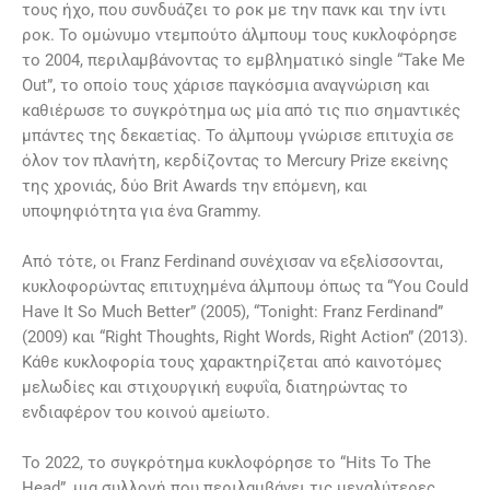
τους ήχο, που συνδυάζει το ροκ με την πανκ και την ίντι
ροκ. Το ομώνυμο ντεμπούτο άλμπουμ τους κυκλοφόρησε
το 2004, περιλαμβάνοντας το εμβληματικό single “Take Me
Out”, το οποίο τους χάρισε παγκόσμια αναγνώριση και
καθιέρωσε το συγκρότημα ως μία από τις πιο σημαντικές
μπάντες της δεκαετίας. Το άλμπουμ γνώρισε επιτυχία σε
όλον τον πλανήτη, κερδίζοντας το Mercury Prize εκείνης
της χρονιάς, δύο Brit Awards την επόμενη, και
υποψηφιότητα για ένα Grammy.
Από τότε, οι Franz Ferdinand συνέχισαν να εξελίσσονται,
κυκλοφορώντας επιτυχημένα άλμπουμ όπως τα “You Could
Have It So Much Better” (2005), “Tonight: Franz Ferdinand”
(2009) και “Right Thoughts, Right Words, Right Action” (2013).
Κάθε κυκλοφορία τους χαρακτηρίζεται από καινοτόμες
μελωδίες και στιχουργική ευφυΐα, διατηρώντας το
ενδιαφέρον του κοινού αμείωτο.
Το 2022, το συγκρότημα κυκλοφόρησε το “Hits To The
Head”, μια συλλογή που περιλαμβάνει τις μεγαλύτερες