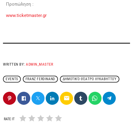
Προπώληση :
www.ticketmaster.gr
WRITTEN BY:
ADMIN_MASTER
EVENTS
FRANZ FERDINAND
ΔΗΜΟΤΙΚΌ ΘΈΑΤΡΟ ΛΥΚΑΒΗΤΤΟΎ
email
RATE IT