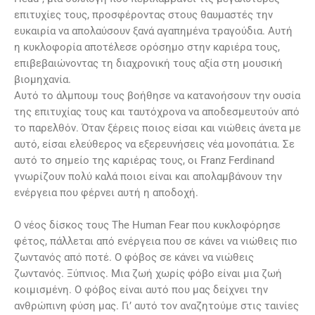
επιτυχίες τους, προσφέροντας στους θαυμαστές την
ευκαιρία να απολαύσουν ξανά αγαπημένα τραγούδια. Αυτή
η κυκλοφορία αποτέλεσε ορόσημο στην καριέρα τους,
επιβεβαιώνοντας τη διαχρονική τους αξία στη μουσική
βιομηχανία.
Αυτό το άλμπουμ τους βοήθησε να κατανοήσουν την ουσία
της επιτυχίας τους και ταυτόχρονα να αποδεσμευτούν από
το παρελθόν. Όταν ξέρεις ποιος είσαι και νιώθεις άνετα με
αυτό, είσαι ελεύθερος να εξερευνήσεις νέα μονοπάτια. Σε
αυτό το σημείο της καριέρας τους, οι Franz Ferdinand
γνωρίζουν πολύ καλά ποιοι είναι και απολαμβάνουν την
ενέργεια που φέρνει αυτή η αποδοχή.
Ο νέος δίσκος τους The Human Fear που κυκλοφόρησε
φέτος, πάλλεται από ενέργεια που σε κάνει να νιώθεις πιο
ζωντανός από ποτέ. Ο φόβος σε κάνει να νιώθεις
ζωντανός. Ξύπνιος. Μια ζωή χωρίς φόβο είναι μια ζωή
κοιμισμένη. Ο φόβος είναι αυτό που μας δείχνει την
ανθρώπινη φύση μας. Γι’ αυτό τον αναζητούμε στις ταινίες