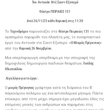
Του Αντουάν Ντέ Σαιντ-Εξυπερύ
Θέατρο
ΠΕΙΡΑΙΩΣ 131
Από 26/11/23 κάθε Κυριακή στις 11:30
Το
Τεχνοδρόμιο
παρουσιάζει στο
θέατρο Πειραιώς 131
το πιο
αγαπημένο παραμύθι του πλανήτη μας, το συναρπαστικό
έργο του Αντουάν ντε Σαιντ-Εξυπερύ
«Ο Μικρός Πρίγκιπας»
από την
Κυριακή 26 Νοεμβρίου.
Μια υπερπαραγωγή υπερθέαμα με την υπογραφή της
δημοφιλούς δημιουργού παιδικών θεαμάτων,
Γιούλης
Ηλιοπούλου.
Λίγα λόγια για το έργο :
Ο
μικρός Πρίγκηπας
γράφτηκε κατά τη διάρκεια του Β´
παγκοσμίου πολέμου ως ένα αντιπολεμικό μήνυμα. Πάντα
επίκαιρο, από τότε μέχρι σήμερα έχει μεγαλώσει όλες τις
επόμενες γενεές των ανθρώπων και παραμένει στις