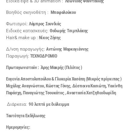
Ειδικά εφέ & 3D animation :
Λεωνίδας Φουντούλης
Βοηθός σκηνοθέτη :
Μπαφαλούκου
Φωτισμοί:
Λάμπρος
Σουνδιάς
Ειδικές κατασκευές:
Θοδωρής
Τσιμπλάκης
Hair& make up :
Νίκος Ζήσης
Δ/νση παραγωγής:
Αντώνης
Μαρκογιάννης
Παραγωγή:
ΤΕΧΝΟΔΡΟΜΙΟ
Πρωταγωνιστούν : Άρης Μακρής (Πιλότος )
Ευγενία Αποστολοπούλου & Γλυκερία Χασάπη (Μικρός πρίγκιπας )
Μιχάλης Αναγνώστου, Κώστας Γόνης, Δέσποινα Κασιώτη, Υακίνθη
Παράσχη, Παναγιώτης Τσουκάτος , Αναστασία Χατζηθεοδωρίδη
Διάρκεια:
90
λεπτά
με διάλειμμα
Ταυτότητα
Εκδήλωσης
Ημερομηνίες
: