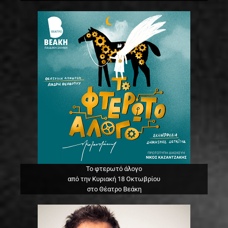
Το φτερωτό άλογο
από την Κυριακή 18 Οκτωβρίου
στο Θέατρο Βεάκη