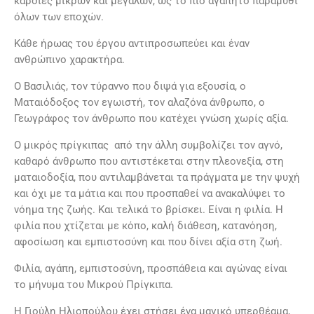
καρδίες μικρών και μεγάλων, ως το πιο αγαπητό παραμύθι
όλων των εποχών.
Κάθε ήρωας του έργου αντιπροσωπεύει και έναν
ανθρώπινο χαρακτήρα.
Ο Βασιλιάς, τον τύραννο που διψά για εξουσία, ο
Ματαιόδοξος τον εγωιστή, τον αλαζόνα άνθρωπο, ο
Γεωγράφος τον άνθρωπο που κατέχει γνώση χωρίς αξία.
Ο μικρός πρίγκιπας από την άλλη συμβολίζει τον αγνό,
καθαρό άνθρωπο που αντιστέκεται στην πλεονεξία, στη
ματαιοδοξία, που αντιλαμβάνεται τα πράγματα με την ψυχή
και όχι με τα μάτια και που προσπαθεί να ανακαλύψει το
νόημα της ζωής. Και τελικά το βρίσκει. Είναι η φιλία. Η
φιλία που χτίζεται με κόπο, καλή διάθεση, κατανόηση,
αφοσίωση και εμπιστοσύνη και που δίνει αξία στη ζωή.
Φιλία, αγάπη, εμπιστοσύνη, προσπάθεια και αγώνας είναι
το μήνυμα του Μικρού Πρίγκιπα.
Η Γιούλη Ηλιοπούλου έχει στήσει ένα μαγικό υπερθέαμα,