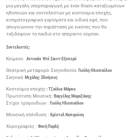
μια μεγάλη υπερπαραγωγή με έναν θίασο καταξιωμένων
ηθοποιών και συντελεστών με κοστούμια εποχής,
κινηματογραφικά γυρίσματα και ειδικά εφέ, που
απογειώνουν την παράσταση με εικόνες που θα
ταξιδέψουν τα παιδιά στο απέραντο σύμπαν.
Συντελεστές:
Κείμενο:
Αντουάν Ντέ Σαιντ-Εξυπερύ
Θεατρική μεταφορά -Σκηνοθεσία:
Γιούλη
Ηλιοπούλου
Σκηνικά:
Μιχάλης
Σδούγκος
Κοστούμια εποχής
:
Τζούλια
Μάρκο
Πρωτότυπη Μουσική:
Βαγγέλης Μαραζάκης
Στίχοι τραγουδιών :
Γιούλη
Ηλιοπούλου
Μουσική επένδυση :
Κρίστελ Καπερώνη
Χορογραφίες :
Φανή Παρλή