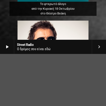
Το φτερωτό άλογο
από την Κυριακή 18 Οκτωβρίου
στο Θέατρο Βεάκη
Street Radio
play_arrow
keyboard_arrow_right
Ο δρόμος σου είναι εδώ
Jean Michel Jarre live
στο SNF Nostos by Release
την Δευτέρα 22 Ιουνίου