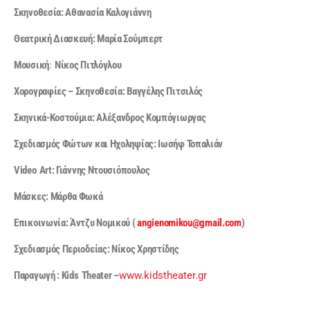
Σκηνοθεσία: Αθανασία Καλογιάννη
Θεατρική Διασκευή: Μαρία Σούμπερτ
Μουσική
:
Νίκος Πιτλόγλου
Χορογραφίες – Σκηνοθεσία: Βαγγέλης Πιτσιλός
Σκηνικά-Κοστούμια: Αλέξανδρος Κομπόγιωργας
Σχεδιασμός Φώτων και Ηχοληψίας: Ιωσήφ Τοπαλιάν
Video
Art
: Γιάννης Ντουσιόπουλος
Μάσκες: Μάρθα Φωκά
Επικοινωνία: Άντζυ Νομικού (
angienomikou
@
gmail
.
com
)
Σχεδιασμός Περιοδείας: Νίκος Χρηστίδης
Παραγωγή :
Kids
Theater
–
www.kidstheater.gr