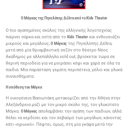
Ο Μάγκας της Πηνελόπης Δέλτα από το
Kids
Theater
Ο πιο αγαπημένος σκύλος της ελληνικής λογοτεχνίας
παίρνει σάρκα και οστά από το
Kids
Theater
και ενθουσιάζει
μικρούς και μεγάλους
. Ο Μάγκας
της Πηνελόπης Δέλτα,
μετά από μία θριαμβευτική σεζόν στο θέατρο Νέος
Ακάδημος με αλλεπάλληλα sold out, βρίσκεται τώρα σε
θερινή περιοδεία για να μοιράσει κέφι και χαρά σε όλα τα
παιδιά. Μία παράσταση γεμάτη περιπέτεια, γέλιο και γλυκά
συναισθήματα.
Η υπόθεση του Μάγκα
Η οικογένεια Βασιωτάκη μετακομίζει από την Αθήνα στην
Αλεξάνδρεια μαζί με τον μικρό σκύλο της, τον γλυκύτατο
Μάγκα.
Ο Μάγκας
απολαμβάνει την αγάπη των παιδιών, αλλά
θέλει να κερδίσει και τον σεβασμό των μεγάλων, κάνοντας
κάτι «ηρωικό». Πέφτει, όμως, στη μία γκάφα μετά την