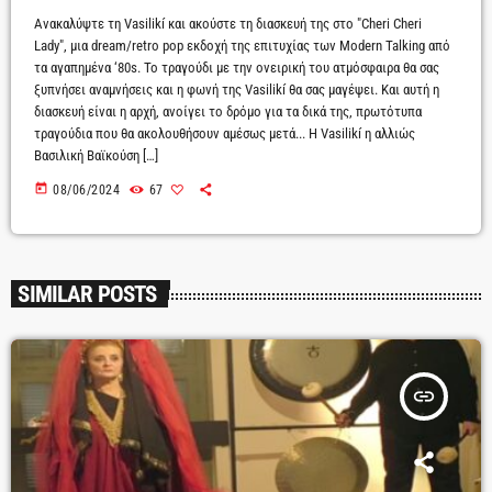
Ανακαλύψτε τη Vasilikí και ακούστε τη διασκευή της στο "Cheri Cheri
Lady", μια dream/retro pop εκδοχή της επιτυχίας των Modern Talking από
τα αγαπημένα ‘80s. Το τραγούδι με την ονειρική του ατμόσφαιρα θα σας
ξυπνήσει αναμνήσεις και η φωνή της Vasilikí θα σας μαγέψει. Και αυτή η
διασκευή είναι η αρχή, ανοίγει το δρόμο για τα δικά της, πρωτότυπα
τραγούδια που θα ακολουθήσουν αμέσως μετά... Η Vasilikí η αλλιώς
Βασιλική Βαϊκούση […]
today
08/06/2024
67
SIMILAR POSTS
insert_link