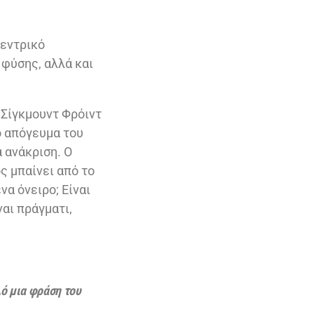
κεντρικό
 φύσης, αλλά και
 Σίγκμουντ Φρόιντ
ο απόγευμα του
α ανάκριση. Ο
ς μπαίνει από το
να όνειρο; Είναι
αι πράγματι,
ό μια φράση του