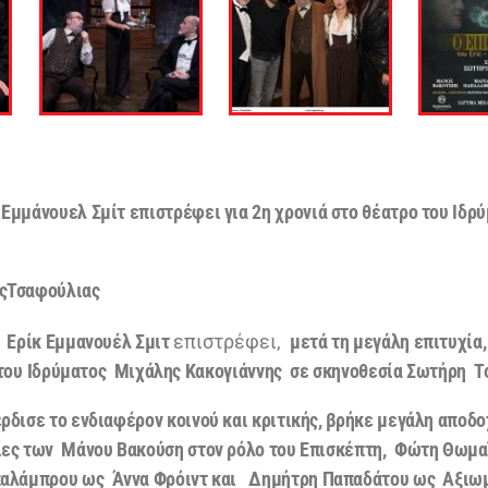
 Εμμάνουελ
Σμίτ
επιστρέφει για 2η χρονιά
στο θέατρο του Ιδρ
ςΤσαφούλιας
υ
Ερίκ
E
μμανουέλ
Σμιτ
επιστρέφει,
μετά τη μεγάλη επιτυχία,
του
Ιδρύματος
Μιχάλης Κακογιάννης
σε σκηνοθεσία
Σωτήρη
Τ
ρδισε
το ενδιαφέρον κοινού και κριτικής, βρήκε μεγάλη αποδο
ίες των
Μάνου Βακούση στον ρόλο του Επισκέπτη,
Φώτη Θωμα
παλάμπρου ως
Άννα
Φρόιντ
και
Δημήτρη Παπαδάτου ως
Αξιωμ