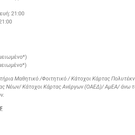
υή: 21:00
21:00
 μειωμένο*)
 μειωμένο*)
σιτήρια Μαθητικό /Φοιτητικό / Κάτοχοι Κάρτας Πολυτέκ
ς Νέων/ Κάτοχοι Κάρτας Ανέργων (ΟΑΕΔ)/ ΑμΕΑ/ άνω τ
ν.
F