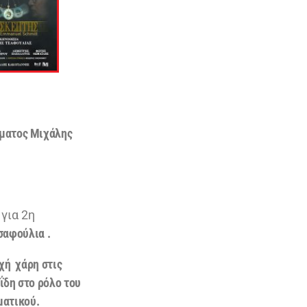
ύματος Μιχάλης
για 2η
σαφούλια
.
χή χάρη στις
ΐδη
στο ρόλο του
ατικού.