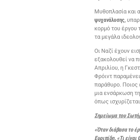
Μυθοπλασία και 
ψυχανάλυσης,
υπαρξ
κορμό του έργου 
τα μεγάλα ιδεολ
Οι Ναζί έχουν ει
εξακολουθεί να π
Απριλίου, η Γκεστ
Φρόιντ παραμένει
παράθυρο. Ποιος ε
μια ενσάρκωση τη
όπως ισχυρίζετα
Σημείωμα του Σωτή
«Όταν διάβασα το έ
Ευριπίδη. «Τι είναι 