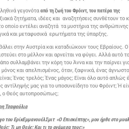
αληθινά γεγονότα
από τη ζωή του Φρόιντ, του πατέρα της
ιακά ζητήματα, ιδέες και αναζητήσεις συνθέτουν το 
το οποίο εντέλει αναζητά τα μυστήρια της ανθρώπινης
ογικά και μεταφυσικά ερωτήματα της ύπαρξης.
σβάλει στην Αυστρία και καταδιώκουν τους Εβραίους. Ο
ιστεύει στο μέλλον και αρνείται να φύγει. Αλλά αυτό τ
άπο συλλαμβάνει την κόρη του Άννα και την παίρνει γι
 μόνος και απελπισμένος, όταν, ξαφνικά, ένας άγνωστο
ίναι; Ένας τρελός; Ένας μάγος; Είναι όλο αυτό απλώς έ
ς αντίληψής μας για το υποσυνείδητο του Φρόιντ; Ή είν
ι, ο Θεός αυτοπροσώπως;
ρη Τσαφούλια
ργο του
ΕρίκEμμανουέλΣμιτ
«Ο Επισκέπτης», μου ήρθε στο μυαλ
Θεός; Τι μη Θεός; Και τι το ανάμεσα τους;»