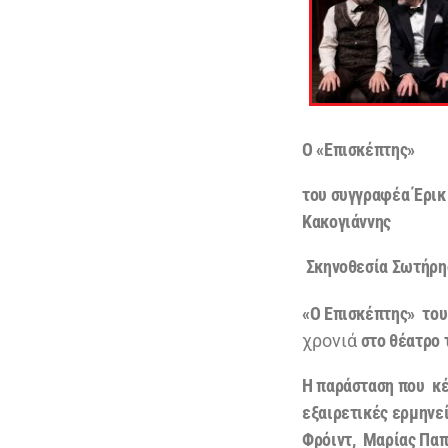
Ο «Επισκέπτης»
του συγγραφέα
Έ
ρικ
Κακογιάννης
Σκηνοθεσία Σωτήρη
«Ο Επισκέπτης»
το
χρονιά
στο
θέατρο 
H
παράσταση που κέ
εξαιρετικές ερμηνε
Φρόιντ,
Μαρίας Πα