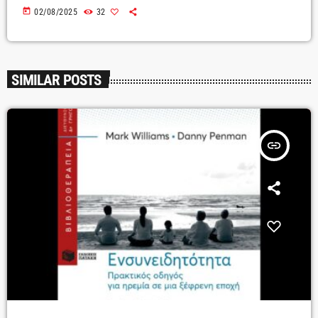
today
02/08/2025
32
SIMILAR POSTS
insert_link