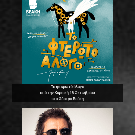
Το φτερωτό άλογο
από την Κυριακή 18 Οκτωβρίου
στο Θέατρο Βεάκη