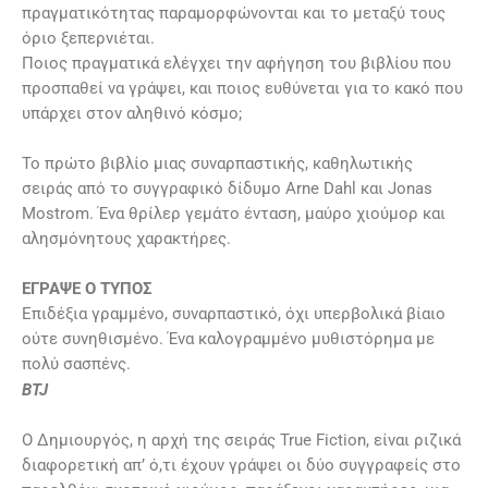
πραγματικότητας παραμορφώνονται και το μεταξύ τους
όριο ξεπερνιέται.
Ποιος πραγματικά ελέγχει την αφήγηση του βιβλίου που
προσπαθεί να γράψει, και ποιος ευθύνεται για το κακό που
υπάρχει στον αληθινό κόσμο;
Το πρώτο βιβλίο μιας συναρπαστικής, καθηλωτικής
σειράς από το συγγραφικό δίδυμο Arne Dahl και Jonas
Mostrom. Ένα θρίλερ γεμάτο ένταση, μαύρο χιούμορ και
αλησμόνητους χαρακτήρες.
ΕΓΡΑΨΕ Ο ΤΥΠΟΣ
Επιδέξια γραμμένο, συναρπαστικό, όχι υπερβολικά βίαιο
ούτε συνηθισμένο. Ένα καλογραμμένο μυθιστόρημα με
πολύ σασπένς.
BTJ
Ο Δημιουργός, η αρχή της σειράς True Fiction, είναι ριζικά
διαφορετική απ’ ό,τι έχουν γράψει οι δύο συγγραφείς στο