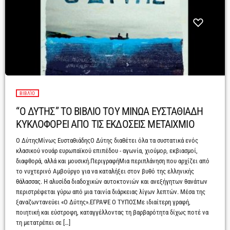
ΒΙΒΛΊΟ
“Ο ΔΥΤΗΣ” ΤΟ ΒΙΒΛΙΟ ΤΟΥ ΜΙΝΩΑ ΕΥΣΤΑΘΙΑΔΗ
ΚΥΚΛΟΦΟΡΕΙ ΑΠΟ ΤΙΣ ΕΚΔΟΣΕΙΣ ΜΕΤΑΙΧΜΙΟ
Ο ΔύτηςΜίνως ΕυσταθιάδηςΟ Δύτης διαθέτει όλα τα συστατικά ενός
κλασικού νουάρ ευρωπαϊκού επιπέδου - αγωνία, χιούμορ, εκβιασμοί,
διαφθορά, αλλά και μουσική.ΠεριγραφήΜια περιπλάνηση που αρχίζει από
το νυχτερινό Αμβούργο για να καταλήξει στον βυθό της ελληνικής
θάλασσας. Η αλυσίδα διαδοχικών αυτοκτονιών και ανεξήγητων θανάτων
περιστρέφεται γύρω από μια ταινία διάρκειας λίγων λεπτών. Μέσα της
ξαναζωντανεύει «Ο Δύτης».ΕΓΡΑΨΕ Ο ΤΥΠΟΣΜε ιδιαίτερη γραφή,
ποιητική και εύστροφη, καταγγέλλοντας τη βαρβαρότητα δίχως ποτέ να
τη μετατρέπει σε […]