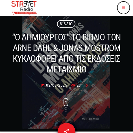
menu
ΒΙΒΛΊΟ
“Ο ΔΗΜΙΟΥΡΓΟΣ” ΤΟ ΒΙΒΛΙΟ ΤΩΝ
ARNE DAHL & JONAS MOSTROM
ΚΥΚΛΟΦΟΡΕΙ ΑΠΟ ΤΙΣ ΕΚΔΟΣΕΙΣ
ΜΕΤΑΙΧΜΙΟ
02/08/2025
28
today
share
email