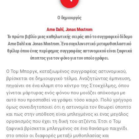
Ο δημιουργός
Arne Dahl,
Jonas Mostrom
Το πρώτο βιβλίο μιας καθηλωτικής σειράς από το συγγραφικό δίδυμο
Arne Dahl και Jonas Mostrom. Ένα συγκλονιστικό μεταμυθοπλαστικό
θρίλερ όπου ένας περίφημος συγγραφέας αστυνομικού είναι ξαφνικά
ύποπτος για τον φόνο για τον οποίο γράφει.
Ο Τομ Μποργκ, καταξιωμένος συγγραφέας αστυνομικού,
βρίσκεται σε δημιουργικό τέλμα. Αναζητώντας έμπνευση,
πηγαίνει σε ένα κλαμπ στο κέντρο της Στοκχόλμης, όπου
γίνεται μάρτυρας ενός φόνου που μοιάζει απόκοσμα με
αυτό που προσπαθεί να γράψει τόσο καιρό. Πολύ γρήγορα
όμως συνειδητοποιεί ότι η αστυνομία τον θεωρεί ύποπτο
και πως στην υπόθεση είναι μπλεγμένος κι ένας μεγάλος
οργανισμός που έχει τη δική του ατζέντα. Έτσι ο Τομ
ξαφνικά βρίσκεται μπλεγμένος σε ένα θανάσιμο παιχνίδι
στο οποίο οι διαφορές μεταξύ μυθοπλασίας και