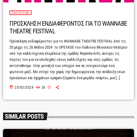
ΠΟΛΙΤΙΣΤΙΚΆ
ΠΡΟΣΚΛΗΣΗ ΕΝΔΙΑΦΕΡΟΝΤΟΣ ΓΙΑ ΤΟ WANNABE
THEATRE FESTIVAL
Πρόσκληση ενδιαφέροντος για το WANNABE THEATRE FESTIVAL Από τις
20 μέχρι τις 26 Μαΐου 2024 το UPSTAGE του Γυάλινου Μουσικού Θεάτρου
υπό την καλλιτεχνική επιμέλεια της ομάδας Repente-Αrts, ανοίγει τις
πόρτες του για να υποδεχθεί νέους καλλιτέχνες και νέες ομάδες. Ας
αντισταθούμε στην μοναξιά των εποχών και ας ονειρευτούμε ένα
φωτεινό μαζί. Με στόχο την χαρά, την δημιουργία και την ανάδειξη νέων
προσώπων και σχημάτων οραματιζόμαστε ένα μεγάλο «πάρτυ», μια […]
today
25/03/2024
26
SIMILAR POSTS