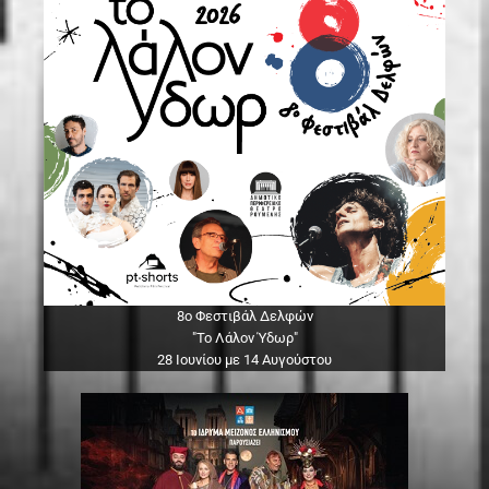
8ο Φεστιβάλ Δελφών
"Το Λάλον Ύδωρ"
28 Ιουνίου με 14 Αυγούστου