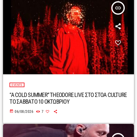
insert_link
EVENTS
“A COLD SUMMER” THEODORE LIVE ΣΤΟ ΣΤΟΑ CULTURE
ΤΟ ΣΑΒΒΑΤΟ 10 ΟΚΤΩΒΡΙΟΥ
today
06/08/2026
7