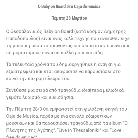
O Baby on Board
στο
Caja de musica
Πέμπτη 28 Μαρτίου
Ο Θεσσαλονικιός Baby on Board (κατά κόσμον Δημήτρης
Παπαδόπουλος) είναι ένας καλλιτέχνης που ανέκαθεν είχε
τη μουσική μέσα του, κάνοντας επί σειρά ετών έρευνα και
πειραματισμούς πάνω σε πολλά μουσικά είδη.
Τα τελευταία χρόνια του δημιουργήθηκε η ανάγκη για
εξωστρέφεια και έτσι αποφάσισε να παρουσιάσει στο
κοινό την πιο pop πλευρά του.
Συνέθεσε μια σειρά από τραγούδια ιδιαίτερα μελωδικά,
γεμάτα λυρισμό και ευαισθησία.
Την Πέμπτη 28/3 θα εμφανιστεί στη φιλόξενη σκηνή του
Caja de Musica, παρέα με ένα σύνολο εξαιρετικών
μουσικών και θα παρουσιάσει τραγούδια από τα album “Ο
Πλανήτης της Αγάπης”, “Live in Thessaloniki” και “Love…
free download”.