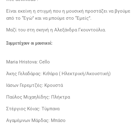
Είναι εκείνη η στιγμή που η μουσική προστάζει να βγούμε
από το “Εγώ” και να μπούμε στο “Εμείς”.
Μαζί του στη σκηνή η Αλεξάνδρα Γκουντούλια.
Σ
υ
μμετ
έ
χο
υ
ν
ο
ι
μο
υ
σ
ι
κο
ί:
Maria Hristova: Cello
Άκης Γελαδάρας: Κιθάρα ( Ηλεκτρική/Ακουστική)
Ιάσων Γερεμτζές: Κρουστά
Παύλος Μιχαηλίδης: Πλήκτρα
Στέργιος Κόιας: Τύμπανα
Αγαμέμνων Μάρδας: Μπάσο