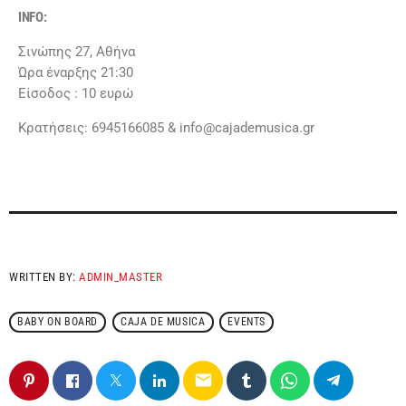
INFO
:
Σινώπης 27, Αθήνα
Ώρα έναρξης 21:30
Είσοδος : 10 ευρώ
Κρατήσεις: 6945166085 & info@cajademusica.gr
WRITTEN BY:
ADMIN_MASTER
BABY ON BOARD
CAJA DE MUSICA
EVENTS
email