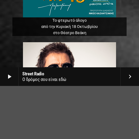
Το φτερωτό άλογο
από την Κυριακή 18 Οκτωβρίου
στο Θέατρο Βεάκη
Street Radio
play_arrow
keyboard_arrow_right
Ο δρόμος σου είναι εδώ
Jean Michel Jarre live