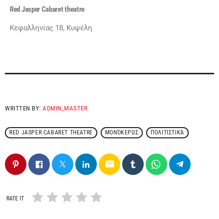
Red Jasper Cabaret theatre
Κεφαλληνίας 18, Κυψέλη
WRITTEN BY:
ADMIN_MASTER
RED JASPER CABARET THEATRE
ΜΟΝΌΚΕΡΩΣ
ΠΟΛΙΤΙΣΤΙΚΆ
email
RATE IT