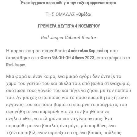
Ένα σύγχρονο παραμύθι για την τοξική αρρενωπότητα
ΤΗΣ ΟΜΑΔΑΣ «
Ομάδα»
ΠΡΕΜΙΕΡΑ ΔΕΥΤΕΡΑ 4 ΝΟΕΜΒΡΙΟΥ
Red Jasper Cabaret theatre
Η παράσταση σε σκηνοθεσία
Απόστολου Καμιτσάκη
, που
διακρίθηκε στο
Φεστιβάλ Off-Off Athens 2023
, επιστρέφει στο
Red Jasper
.
Μια φορά κι έναν καιρό, ένα μικρό αγόρι δεν άντεξε το
χαμό του γατιού του και άθελα του, από βαθιά στεναχώρια,
σκότωσε τους γονείς του και πήγε να ζήσει με τον παππού
του. Ανήσυχος ο παππούς για το πόσο ευαίσθητος ήταν ο
εγγονός του και πόσο βαριά τα έπαιρνε τα πράγματα, του
αφηγήθηκε ένα παραμύθι για να τον βοηθήσει να
ενηλικιωθεί, να σκληρύνει και να γίνει άντρας. Ένα
παραμύθι με ένα βασιλιά, ένα μάγο, μία παρθένα, ένα
τζέντερ ριβίλ, έναν ιεροεξεταστή, ένα βοσκό, πολλούς