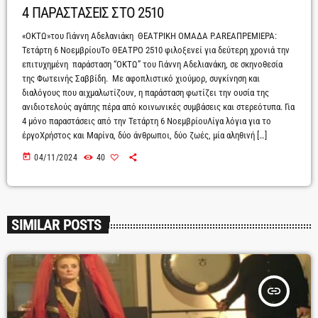
4 ΠΑΡΑΣΤΑΣΕΙΣ ΣΤΟ 2510
«ΟΚΤΩ»του Γιάννη Αδελανιάκη ΘΕΑΤΡΙΚΗ ΟΜΑΔΑ P.AREAΠΡΕΜΙΕΡΑ:
Τετάρτη 6 ΝοεμβρίουΤο ΘΕΑΤΡΟ 2510 φιλοξενεί για δεύτερη χρονιά την
επιτυχημένη παράσταση “ΟΚΤΩ” του Γιάννη Αδελιανάκη, σε σκηνοθεσία
της Φωτεινής Σαββίδη. Με αφοπλιστικό χιούμορ, συγκίνηση και
διαλόγους που αιχμαλωτίζουν, η παράσταση φωτίζει την ουσία της
ανιδιοτελούς αγάπης πέρα από κοινωνικές συμβάσεις και στερεότυπα. Για
4 μόνο παραστάσεις από την Τετάρτη 6 ΝοεμβρίουΛίγα λόγια για το
έργοΧρήστος και Μαρίνα, δύο άνθρωποι, δύο ζωές, μία αληθινή […]
today
04/11/2024
40
SIMILAR POSTS
insert_link