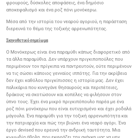
φρουρούς, δύσκολες αποφάσεις, ένα δημόσιο
αποκεφαλισμό και ένα ροζ πόνι μονόκερω.
Μέσα από την ιστορία του νεαρού αγοριού, η παράσταση
διερευνά το θέμα της τοξικής αρρενωπότητας.
Σκηνοθετικό σημείωμα
Ο Μονόκερως είναι ένα παραμύθι κάπως διαφορετικό από
τα άλλα παραμύθια. Δεν υπάρχουν πριγκιποπούλες που
περιμένουν τον πρίγκιπα να παντρευτούν, ούτε περιμένουν
να τις σώσει κάποιος γενναίος ιππότης. Για την ακρίβεια
δεν έχει καθόλου πριγκίπισσες η ιστορία μας. Δεν έχει
παλικάρια που κυνηγάνε θησαυρούς και περιπέτειες,
δράκους να σκοτώσουν και κοπέλες να φιλήσουν στον
ύπνο τους. Έχει ένα μικρό πριγκιπόπουλο παρέα με ένα
ροζ πόνι μονόκερω που είναι ευτυχισμένο και έχει ροδαλά
μάγουλα. Ένα παραμύθι για την τοξική αρρενωπότητα και
την πατριαρχία και πώς την βιώνει ένα νεαρό αγόρι. Ένα
έργο devised που ερευνά την ανδρική ταυτότητα. Μια
κωμωδία άβολη, που εκφράζει την ανάγκη μας να μην