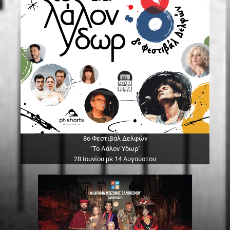
8ο Φεστιβάλ Δελφών
"Το Λάλον Ύδωρ"
28 Ιουνίου με 14 Αυγούστου