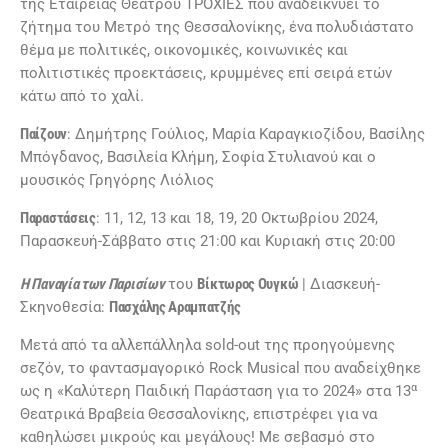
της Εταιρείας Θεάτρου ΤΡΟΧΙΕΣ που αναδεικνύει το
ζήτημα του Μετρό της Θεσσαλονίκης, ένα πολυδιάστατο
θέμα με πολιτικές, οικονομικές, κοινωνικές και
πολιτιστικές προεκτάσεις, κρυμμένες επί σειρά ετών
κάτω από το χαλί.
Παίζουν
: Δημήτρης Γούλιος, Μαρία Καραγκιοζίδου, Βασίλης
Μπόγδανος, Βασιλεία Κλήμη, Σοφία Στυλιανού και ο
μουσικός Γρηγόρης Λιόλιος
Παραστάσεις
: 11, 12, 13 και 18, 19, 20 Οκτωβρίου 2024,
Παρασκευή-Σάββατο στις 21:00 και Κυριακή στις 20:00
Η Παναγία των Παρισίων
του
Βίκτωρος Ουγκώ
| Διασκευή-
Σκηνοθεσία:
Πασχάλης Αραμπατζής
Μετά από τα αλλεπάλληλα sold-out της προηγούμενης
σεζόν, το φαντασμαγορικό Rock Musical που αναδείχθηκε
α
ως η «Καλύτερη Παιδική Παράσταση για το 2024» στα 13
Θεατρικά Βραβεία Θεσσαλονίκης, επιστρέφει για να
καθηλώσει μικρούς και μεγάλους! Με σεβασμό στο