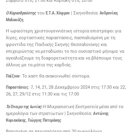
Σάββατο στις 21:00 και Κυριακή στις 20:00
Ο Καρυοθραύστης
του
Ε.Τ.Α. Χόφμαν
| Σκηνοθεσία:
Ανδρονίκη
Μαλακόζη
Η ωραιότερη χριστουγεννιάτικη ιστορία επιστρέφει για
λίγες, εορταστικές παραστάσεις, πασπαλισμένη με τη
φροντίδα της Παιδικής Σκηνής Θεσσαλονίκης και
επιχειρώντας να μεταδώσει το πιο ουσιαστικό μήνυμα: να
αγκαλιάζουμε τη διαφορετικότητα και να βλέπουμε τους
άλλους με τα μάτια της καρδιάς.
Παίζουν
: Το καστ θα ανακοινωθεί σύντομα.
Παραστάσεις
: 7, 14, 21, 28 Δεκεμβρίου 2024 στις 17:30 και 22,
26, 27, 29/12 στις 11:30 και τις 17:00
Το Όνειρο της Ιωνίας
:
Η Μικρασιατική Εκστρατεία μέσα από τα
ημερολόγια των στρατιωτών
| Σκηνοθεσία:
Αντώνης
Κυριακάκης
,
Γιώργος Πατεράκης
Βασισμένη σε περισσότερα από 20 ημερολόγια