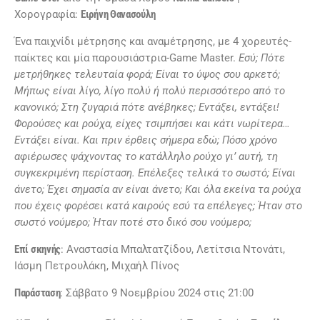
Χορογραφία:
Ειρήνη Θανασούλη
Ένα παιχνίδι μέτρησης και αναμέτρησης, με 4 χορευτές-
παίκτες και μία παρουσιάστρια-Game Master.
Εσύ; Πότε
μετρήθηκες τελευταία φορά; Είναι το ύψος σου αρκετό;
Μήπως είναι λίγο, λίγο πολύ ή πολύ περισσότερο από το
κανονικό; Στη ζυγαριά πότε ανέβηκες; Εντάξει, εντάξει!
Φορούσες και ρούχα, είχες τσιμπήσει και κάτι νωρίτερα…
Εντάξει είναι. Και πριν έρθεις σήμερα εδώ; Πόσο χρόνο
αφιέρωσες ψάχνοντας το κατάλληλο ρούχο γι’ αυτή, τη
συγκεκριμένη περίσταση. Επέλεξες τελικά το σωστό; Είναι
άνετο; Έχει σημασία αν είναι άνετο; Και όλα εκείνα τα ρούχα
που έχεις φορέσει κατά καιρούς εσύ τα επέλεγες; Ήταν στο
σωστό νούμερο; Ήταν ποτέ στο δικό σου νούμερο;
Επί σκηνής
: Αναστασία Μπαλτατζίδου, Λετίτσια Ντονάτι,
Ιάσμη Πετρουλάκη, Μιχαήλ Πίνος
Παράσταση
: Σάββατο 9 Νοεμβρίου 2024 στις 21:00