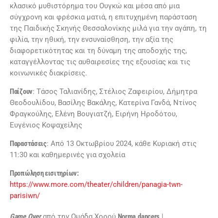
κλασικό μυθιστόρημα του Ουγκώ και μέσα από μια
σύγχρονη και φρέσκια ματιά, η επιτυχημένη παράσταση
της Παιδικής Σκηνής Θεσσαλονίκης μιλά για την αγάπη, τη
φιλία, την ηθική, την ενσυναίσθηση, την αξία της
διαφορετικότητας και τη δύναμη της αποδοχής της,
καταγγέλλοντας τις αυθαιρεσίες της εξουσίας και τις
κοινωνικές διακρίσεις.
Παίζουν
: Τάσος Ταλιανίδης, Στέλιος Ζαφειρίου, Δήμητρα
Θεοδουλίδου, Βασίλης Βακάλης, Κατερίνα Γανδά, Ντίνος
Φραγκούλης, Ελένη Βουγιατζή, Ειρήνη Ηροδότου,
Ευγένιος Κοψαχείλης
Παραστάσεις
: Από 13 Οκτωβρίου 2024, κάθε Κυριακή στις
11:30 και καθημερινές για σχολεία
Προπώληση εισιτηρίων:
https://www.more.com/theater/children/panagia-twn-
parisiwn/
Game
Over
από την Ομάδα Χορού
Norma
dancers
|