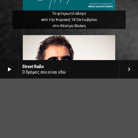
Το φτερωτό άλογο
από την Κυριακή 18 Οκτωβρίου
στο Θέατρο Βεάκη
Street Radio
play_arrow
keyboard_arrow_right
Ο δρόμος σου είναι εδώ
Jean Michel Jarre live
στο SNF Nostos by Release