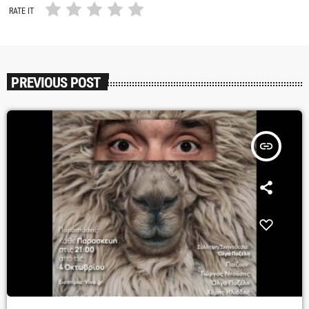
RATE IT
PREVIOUS POST
insert_link