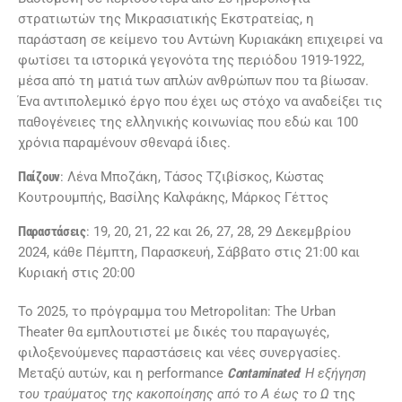
στρατιωτών της Μικρασιατικής Εκστρατείας, η
παράσταση σε κείμενο του Αντώνη Κυριακάκη επιχειρεί να
φωτίσει τα ιστορικά γεγονότα της περιόδου 1919-1922,
μέσα από τη ματιά των απλών ανθρώπων που τα βίωσαν.
Ένα αντιπολεμικό έργο που έχει ως στόχο να αναδείξει τις
παθογένειες της ελληνικής κοινωνίας που εδώ και 100
χρόνια παραμένουν σθεναρά ίδιες.
Παίζουν
: Λένα Μποζάκη, Τάσος Τζιβίσκος, Κώστας
Κουτρουμπής, Βασίλης Καλφάκης, Μάρκος Γέττος
Παραστάσεις
: 19, 20, 21, 22 και 26, 27, 28, 29 Δεκεμβρίου
2024, κάθε Πέμπτη, Παρασκευή, Σάββατο στις 21:00 και
Κυριακή στις 20:00
Το 2025, το πρόγραμμα του Metropolitan: The Urban
Theater θα εμπλουτιστεί με δικές του παραγωγές,
φιλοξενούμενες παραστάσεις και νέες συνεργασίες.
Μεταξύ αυτών, και η performance
Contaminated
: Η εξήγηση
του τραύματος της κακοποίησης από το Α έως το Ω
της