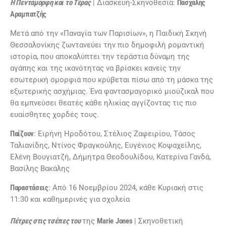
Η Πεντάμορφη και το Τέρας
| Διασκευή-Σκηνοθεσία:
Πασχάλης
Αραμπατζής
Μετά από την «Παναγία των Παρισίων», η Παιδική Σκηνή
Θεσσαλονίκης ζωντανεύει την πιο δημοφιλή ρομαντική
ιστορία, που αποκαλύπτει την τεράστια δύναμη της
αγάπης και της ικανότητας να βρίσκει κανείς την
εσωτερική ομορφιά που κρύβεται πίσω από τη μάσκα της
εξωτερικής ασχήμιας. Ένα φαντασμαγορικό μιούζικαλ που
θα εμπνεύσει θεατές κάθε ηλικίας αγγίζοντας τις πιο
ευαίσθητες χορδές τους.
Παίζουν
: Ειρήνη Ηροδότου, Στέλιος Ζαφειρίου, Τάσος
Ταλιανίδης, Ντίνος Φραγκούλης, Ευγένιος Κοψαχείλης,
Ελένη Βουγιατζή, Δήμητρα Θεοδουλίδου, Κατερίνα Γανδά,
Βασίλης Βακάλης
Παραστάσεις
: Από 16 Νοεμβρίου 2024, κάθε Κυριακή στις
11:30 και καθημερινές για σχολεία
Πέτρες στις τσέπες του
της
Marie
Jones
| Σκηνοθετική