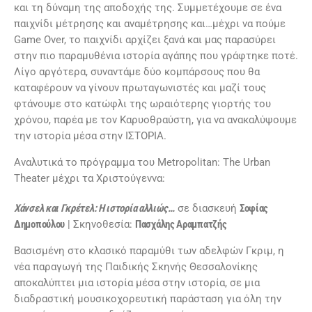
και τη δύναμη της αποδοχής της. Συμμετέχουμε σε ένα
παιχνίδι μέτρησης και αναμέτρησης και…μέχρι να πούμε
Game Over, το παιχνίδι αρχίζει ξανά και μας παρασύρει
στην πιο παραμυθένια ιστορία αγάπης που γράφτηκε ποτέ.
Λίγο αργότερα, συναντάμε δύο κομπάρσους που θα
καταφέρουν να γίνουν πρωταγωνιστές και μαζί τους
φτάνουμε στο κατώφλι της ωραιότερης γιορτής του
χρόνου, παρέα με τον Καρυοθραύστη, για να ανακαλύψουμε
την ιστορία μέσα στην ΙΣΤΟΡΙΑ.
Αναλυτικά το πρόγραμμα του Metropolitan: The Urban
Theater μέχρι τα Χριστούγεννα:
Χάνσελ και Γκρέτελ: Η ιστορία αλλιώς…
σε διασκευή
Σοφίας
Δημοπούλου
| Σκηνοθεσία:
Πασχάλης Αραμπατζής
Βασισμένη στο κλασικό παραμύθι των αδελφών Γκριμ, η
νέα παραγωγή της Παιδικής Σκηνής Θεσσαλονίκης
αποκαλύπτει μια ιστορία μέσα στην ιστορία, σε μια
διαδραστική μουσικοχορευτική παράσταση για όλη την