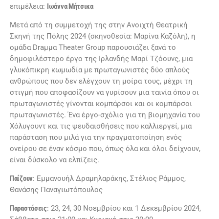
επιμέλεια:
Ιωάννα Μήτσικα
Μετά από τη συμμετοχή της στην Ανοιχτή Θεατρική
Σκηνή της Πόλης 2024 (σκηνοθεσία: Μαρίνα Καζόλη), η
ομάδα Draμμα Theater Group παρουσιάζει ξανά το
δημοφιλέστερο έργο της Ιρλανδής Μαρί Τζόουνς, μια
γλυκόπικρη κωμωδία με πρωταγωνιστές δύο απλούς
ανθρώπους που δεν ελέγχουν τη μοίρα τους, μέχρι τη
στιγμή που αποφασίζουν να γυρίσουν μια ταινία όπου οι
πρωταγωνιστές γίνονται κομπάρσοι και οι κομπάρσοι
πρωταγωνιστές. Ένα έργο-σχόλιο για τη βιομηχανία του
Χόλυγουντ και τις ψευδαισθήσεις που καλλιεργεί, μια
παράσταση που μιλά για την πραγματοποίηση ενός
ονείρου σε έναν κόσμο που, όπως όλα και όλοι δείχνουν,
είναι δύσκολο να ελπίζεις.
Παίζουν
: Εμμανουήλ Δραμηλαράκης, Στέλιος Ράμμος,
Θανάσης Παναγιωτόπουλος
Παραστάσεις
: 23, 24, 30 Νοεμβρίου και 1 Δεκεμβρίου 2024,