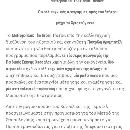
Metropolitan: The Urban Theater
Ο καλλιτεχνικός προγραμματισμός του θεάτρου
μέχρι τα Χριστούγεννα
Το
Metropolitan:
The
Urban
Theater
, υπό την καλλιτεχνική
διεύθυνση του ηθοποιού και σκηνοθέτη
Πασχάλη Αραμπατζή
,
υποδέχεται τη νέα θεατρική σεζόν με ένα πλούσιο
πρόγραμμα που περιλαμβάνει
τέσσερις παραγωγές της
Παιδικής Σκηνής Θεσσαλονίκης
για όλη την οικογένεια,
δύο
παραστάσεις νέων καλλιτεχνικών σχημάτων της πόλης
που
συζητήθηκαν και θα συζητηθούν,
μία
performance
που μας
προσκαλεί σε ένα παιχνίδι μέτρησης και αναμέτρησης και
μία αντιπολεμική παράσταση
που ρίχνει φως στα γεγονότα της
Μικρασιατικής Εκστρατείας.
Από τον μαγικό κόσμο του Χάνσελ και της Γκρέτελ
προσγειωνόμαστε στην πραγματικότητα του Μετρό της
Θεσσαλονίκης και στη συνέχεια απογειωνόμαστε για…
Παρίσι τραγουδώντας για την αξία της διαφορετικότητας