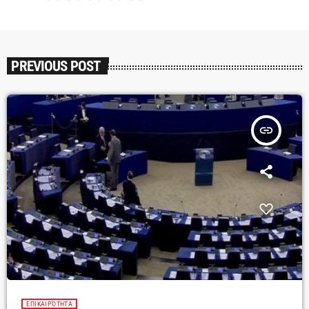
PREVIOUS POST
insert_link
ΕΠΙΚΑΙΡΌΤΗΤΑ