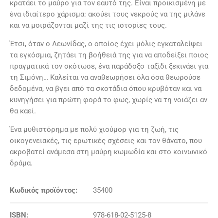
κρατάει το μαύρο για τον εαυτό της. Είναι προικισμένη με
ένα ιδιαίτερο χάρισμα: ακούει τους νεκρούς να της μιλάνε
και να μοιράζονται μαζί της τις ιστορίες τους.
Έτσι, όταν ο Λεωνίδας, ο οποίος έχει μόλις εγκαταλείψει
τα εγκόσμια, ζητάει τη βοήθειά της για να αποδείξει ποιος
πραγματικά τον σκότωσε, ένα παράδοξο ταξίδι ξεκινάει για
τη Σιμόνη… Καλείται να αναθεωρήσει όλα όσα θεωρούσε
δεδομένα, να βγει από τα σκοτάδια όπου κρυβόταν και να
κυνηγήσει για πρώτη φορά το φως, χωρίς να τη νοιάζει αν
θα καεί.
Ένα μυθιστόρημα με πολύ χιούμορ για τη ζωή, τις
οικογενειακές, τις ερωτικές σχέσεις και τον θάνατο, που
ακροβατεί ανάμεσα στη μαύρη κωμωδία και στο κοινωνικό
δράμα.
Κωδικός προϊόντος:
35400
ISBN:
978-618-02-5125-8