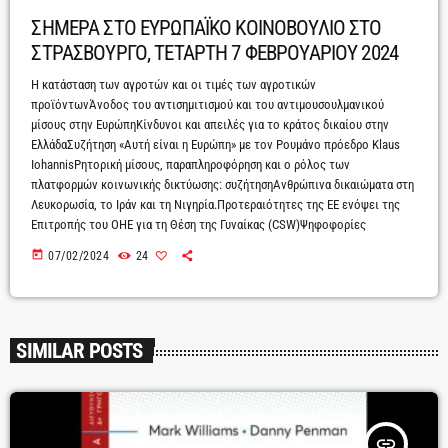
ΣΗΜΕΡΑ ΣΤΟ ΕΥΡΩΠΑΪΚΟ ΚΟΙΝΟΒΟΥΛΙΟ ΣΤΟ
ΣΤΡΑΣΒΟΥΡΓΟ, ΤΕΤΑΡΤΗ 7 ΦΕΒΡΟΥΑΡΙΟΥ 2024
Η κατάσταση των αγροτών και οι τιμές των αγροτικών
προϊόντωνΆνοδος του αντισημιτισμού και του αντιμουσουλμανικού
μίσους στην ΕυρώπηΚίνδυνοι και απειλές για το κράτος δικαίου στην
ΕλλάδαΣυζήτηση «Αυτή είναι η Ευρώπη» με τον Ρουμάνο πρόεδρο Klaus
IohannisΡητορική μίσους, παραπληροφόρηση και ο ρόλος των
πλατφορμών κοινωνικής δικτύωσης: συζήτησηΑνθρώπινα δικαιώματα στη
Λευκορωσία, το Ιράν και τη Νιγηρία.Προτεραιότητες της ΕΕ ενόψει της
Επιτροπής του ΟΗΕ για τη Θέση της Γυναίκας (CSW)Ψηφοφορίες
today
07/02/2024
24
SIMILAR POSTS
insert_link