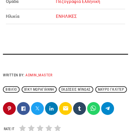
Ομάδα
Πεζογραφία Ελληνική
Ηλικία
ΕΝΗΛΙΚΕΣ
WRITTEN BY:
ADMIN_MASTER
ΒΙΒΛΊΟ
ΒΊΚΥ ΜΩΡΑΓΙΆΝΝΗ
ΕΚΔΌΣΕΙΣ ΜΊΝΩΑΣ
ΜΑΎΡΟ ΓΚΛΊΤΕΡ
email
RATE IT