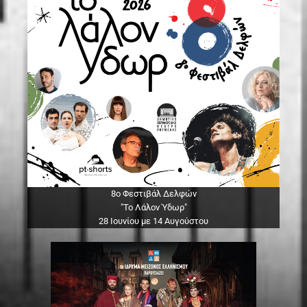
8ο Φεστιβάλ Δελφών
"Το Λάλον Ύδωρ"
28 Ιουνίου με 14 Αυγούστου