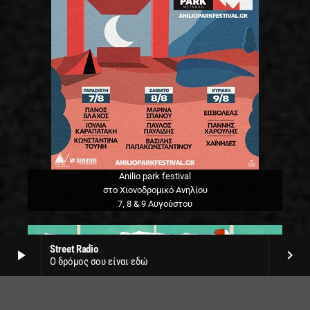
Anilio park festival
στο Χιονοδρομικό Ανηλίου
7, 8 & 9 Αυγούστου
Street Radio
play_arrow
keyboard_arrow_right
Ο δρόμος σου είναι εδώ