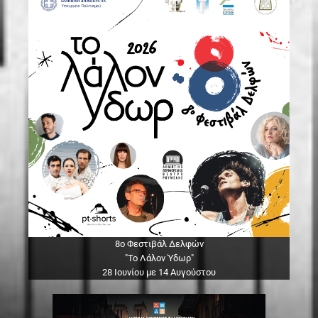
8ο Φεστιβάλ Δελφών
"Το Λάλον Ύδωρ"
28 Ιουνίου με 14 Αυγούστου