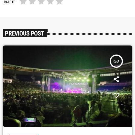
RATE IT
PREVIOUS POST
insert_link