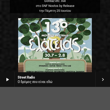
Gorillaz etc. live
στο SNF Nostos by Release
την Πέμπτη 25 Ιουνίου
Street Radio
play_arrow
keyboard_arrow_right
Ο δρόμος σου είναι εδώ
13o φεστιβάλ Ελάτειας
στο δάσος της Ελάτειας
30 Ιουλίου με 2 Αυγούστου