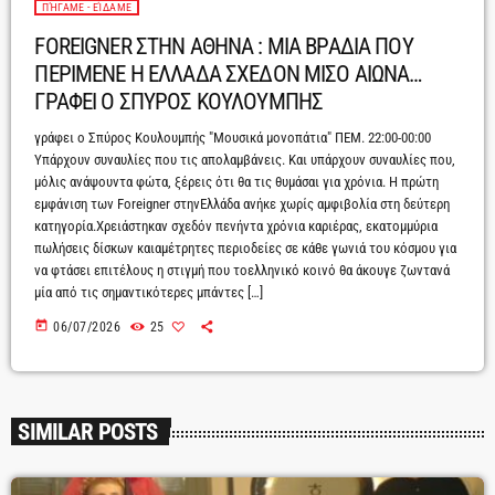
ΠΉΓΑΜΕ - ΕΊΔΑΜΕ
FOREIGNER ΣΤΗΝ ΑΘΗΝΑ : ΜΙΑ ΒΡΑΔΙΑ ΠΟΥ
ΠΕΡΙΜΕΝΕ Η ΕΛΛΑΔΑ ΣΧΕΔΟΝ ΜΙΣΟ ΑΙΩΝΑ…
ΓΡΑΦΕΙ Ο ΣΠΥΡΟΣ ΚΟΥΛΟΥΜΠΗΣ
γράφει ο Σπύρος Κουλουμπής "Μουσικά μονοπάτια" ΠΕΜ. 22:00-00:00
Υπάρχουν συναυλίες που τις απολαμβάνεις. Και υπάρχουν συναυλίες που,
μόλις ανάψουντα φώτα, ξέρεις ότι θα τις θυμάσαι για χρόνια. Η πρώτη
εμφάνιση των Foreigner στηνΕλλάδα ανήκε χωρίς αμφιβολία στη δεύτερη
κατηγορία.Χρειάστηκαν σχεδόν πενήντα χρόνια καριέρας, εκατομμύρια
πωλήσεις δίσκων καιαμέτρητες περιοδείες σε κάθε γωνιά του κόσμου για
να φτάσει επιτέλους η στιγμή που τοελληνικό κοινό θα άκουγε ζωντανά
μία από τις σημαντικότερες μπάντες […]
today
06/07/2026
25
SIMILAR POSTS