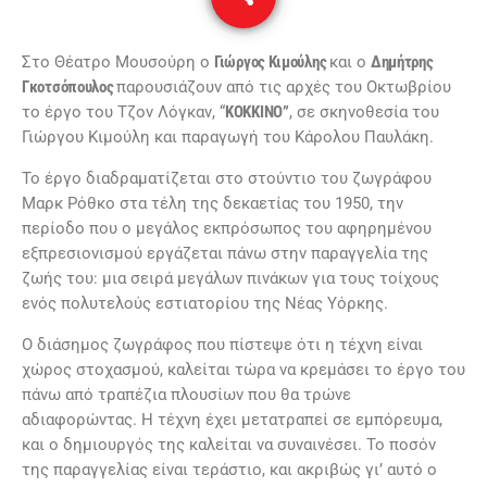
5
Στο Θέατρο Μουσούρη ο
Γιώργος Κιμούλης
και ο
Δημήτρης
Γκοτσόπουλος
παρουσιάζουν από τις αρχές του Οκτωβρίου
το έργο του Τζον Λόγκαν, “
ΚΟΚΚΙΝΟ”
, σε σκηνοθεσία του
Γιώργου Κιμούλη και παραγωγή του Κάρολου Παυλάκη.
Το έργο διαδραματίζεται στο στούντιο του ζωγράφου
Μαρκ Ρόθκο στα τέλη της δεκαετίας του 1950, την
περίοδο που ο μεγάλος εκπρόσωπος του αφηρημένου
εξπρεσιονισμού εργάζεται πάνω στην παραγγελία της
ζωής του: μια σειρά μεγάλων πινάκων για τους τοίχους
ενός πολυτελούς εστιατορίου της Νέας Υόρκης.
Ο διάσημος ζωγράφος που πίστεψε ότι η τέχνη είναι
χώρος στοχασμού, καλείται τώρα να κρεμάσει το έργο του
πάνω από τραπέζια πλουσίων που θα τρώνε
αδιαφορώντας. Η τέχνη έχει μετατραπεί σε εμπόρευμα,
και ο δημιουργός της καλείται να συναινέσει. Το ποσόν
της παραγγελίας είναι τεράστιο, και ακριβώς γι’ αυτό ο