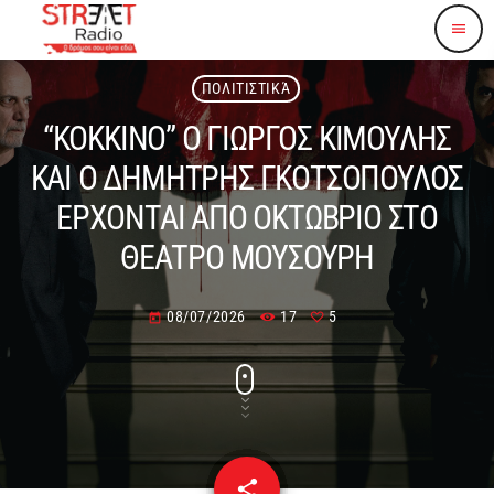
menu
ΠΟΛΙΤΙΣΤΙΚΆ
“ΚΟΚΚΙΝΟ” Ο ΓΙΩΡΓΟΣ ΚΙΜΟΥΛΗΣ
ΚΑΙ Ο ΔΗΜΗΤΡΗΣ ΓΚΟΤΣΟΠΟΥΛΟΣ
ΕΡΧΟΝΤΑΙ ΑΠΟ ΟΚΤΩΒΡΙΟ ΣΤΟ
ΘΕΑΤΡΟ ΜΟΥΣΟΥΡΗ
08/07/2026
17
5
today
share
email