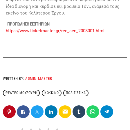
ίδια διανομή και κέρδισε έξι βραβεία Τόνι, ανάμεσά τους
εκείνο του Καλύτερου Έργου.
ΠΡΟΠΩΛΗΣΗ ΕΙΣΙΤΗΡΙΩΝ
:
https://www.ticketmaster.gr/red_sen_2008001.html
WRITTEN BY:
ADMIN_MASTER
ΘΈΑΤΡΟ ΜΟΥΣΟΎΡΗ
ΚΌΚΚΙΝΟ
ΠΟΛΙΤΙΣΤΙΚΆ
email