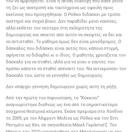
του να αμφισβητεί. Είναι η αέναη διαδοχή που κάθε γενιά
τη ζει ως ανατροπή και ταυτόχρονα ως οφειλή προς
εκείνους που προηγήθηκαν. Ο Ρόθκο διδάσκει με τρόπο
αυστηρό και συχνά βίαιο. Δεν παραδίδει μόνο κανόνες,
αλλά εκθέτει τον νεότερο στη σκληρότητα της
δημιουργίας και απαιτεί από αυτόν να σκεφτεί, να δει και
να αντισταθεί. Το μάθημα όμως δεν είναι μονόδρομος. Ο
δάσκαλος που διδάσκει είναι αυτός που, κάποια στιγμή,
αφήνεται να διδαχθεί κι ο ίδιος. Ο μαθητής χρειάζεται τον
δάσκαλο για να σταθεί, αλλά για να γίνει ο εαυτός του
πρέπει κάποτε να σταθεί απέναντί του. Να αντικρούσει τον
δάσκαλό του, ώστε να γεννηθεί ως δημιουργός.
Δεν υπάρχει γέννηση δημιουργού χωρίς αυτή τη ρήξη.
Από την πρώτη του παρουσίαση, το “Κόκκινο”
αναγνωρίστηκε διεθνώς ως ένα από τα σημαντικότερα
σύγχρονα θεατρικά κείμενα. Έκανε πρεμιέρα στο Λονδίνο
το 2009, με τον Άλφρεντ Μολίνα ως Ρόθκο και τον Έντι
Ρεντμέιν ως Κεν, σε σκηνοθεσία Μάικλ Γκράντατζ. Τον
Μάρτιο του 2010 μεταφέρθηκε στο Μπρόντγουεϊ με την