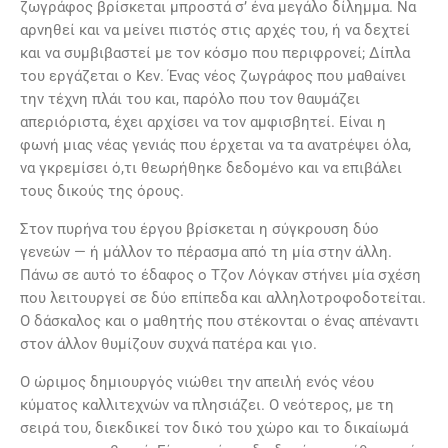
ζωγράφος βρίσκεται μπροστά σ’ ένα μεγάλο δίλημμα. Να
αρνηθεί και να μείνει πιστός στις αρχές του, ή να δεχτεί
και να συμβιβαστεί με τον κόσμο που περιφρονεί; Δίπλα
του εργάζεται ο Κεν. Ένας νέος ζωγράφος που μαθαίνει
την τέχνη πλάι του και, παρόλο που τον θαυμάζει
απεριόριστα, έχει αρχίσει να τον αμφισβητεί. Είναι η
φωνή μιας νέας γενιάς που έρχεται να τα ανατρέψει όλα,
να γκρεμίσει ό,τι θεωρήθηκε δεδομένο και να επιβάλει
τους δικούς της όρους.
Στον πυρήνα του έργου βρίσκεται η σύγκρουση δύο
γενεών — ή μάλλον το πέρασμα από τη μία στην άλλη.
Πάνω σε αυτό το έδαφος ο Τζον Λόγκαν στήνει μία σχέση
που λειτουργεί σε δύο επίπεδα και αλληλοτροφοδοτείται.
Ο δάσκαλος και ο μαθητής που στέκονται ο ένας απέναντι
στον άλλον θυμίζουν συχνά πατέρα και γιο.
Ο ώριμος δημιουργός νιώθει την απειλή ενός νέου
κύματος καλλιτεχνών να πλησιάζει. Ο νεότερος, με τη
σειρά του, διεκδικεί τον δικό του χώρο και το δικαίωμά