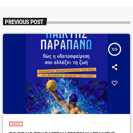
PREVIOUS POST
insert_link
ΒΙΒΛΊΟ