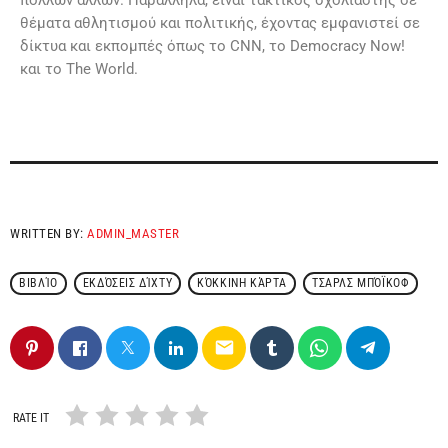
πολλών άλλων. Παράλληλα, είναι τακτικός σχολιαστής σε
θέματα αθλητισμού και πολιτικής, έχοντας εμφανιστεί σε
δίκτυα και εκπομπές όπως το CNN, το Democracy Now!
και το The World.
WRITTEN BY:
ADMIN_MASTER
ΒΙΒΛΊΟ
ΕΚΔΌΣΕΙΣ ΔΊΧΤΥ
ΚΌΚΚΙΝΗ ΚΆΡΤΑ
ΤΣΑΡΛΣ ΜΠΌΪΚΟΦ
email
RATE IT