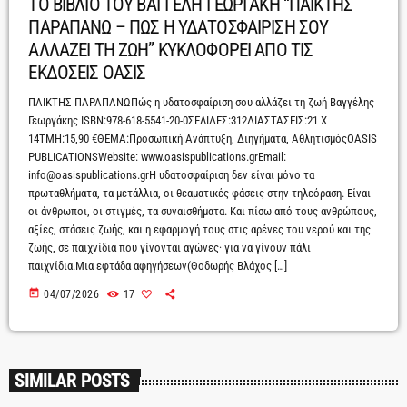
ΤΟ ΒΙΒΛΙΟ ΤΟΥ ΒΑΓΓΕΛΗ ΓΕΩΡΓΑΚΗ “ΠΑΙΚΤΗΣ
ΠΑΡΑΠΑΝΩ – ΠΩΣ Η ΥΔΑΤΟΣΦΑΙΡΙΣΗ ΣΟΥ
ΑΛΛΑΖΕΙ ΤΗ ΖΩΗ” ΚΥΚΛΟΦΟΡΕΙ ΑΠΟ ΤΙΣ
ΕΚΔΟΣΕΙΣ ΟΑΣΙΣ
ΠΑΙΚΤΗΣ ΠΑΡΑΠΑΝΩΠώς η υδατοσφαίριση σου αλλάζει τη ζωή Βαγγέλης
Γεωργάκης ISBN:978-618-5541-20-0ΣΕΛΙΔΕΣ:312ΔΙΑΣΤΑΣΕΙΣ:21 X
14ΤΜΗ:15,90 €ΘΕΜΑ:Προσωπική Ανάπτυξη, Διηγήματα, ΑθλητισμόςOASIS
PUBLICATIONSWebsite: www.oasispublications.grEmail:
info@oasispublications.grΗ υδατοσφαίριση δεν είναι μόνο τα
πρωταθλήματα, τα μετάλλια, οι θεαματικές φάσεις στην τηλεόραση. Είναι
οι άνθρωποι, οι στιγμές, τα συναισθήματα. Και πίσω από τους ανθρώπους,
αξίες, στάσεις ζωής, και η εφαρμογή τους στις αρένες του νερού και της
ζωής, σε παιχνίδια που γίνονται αγώνες· για να γίνουν πάλι
παιχνίδια.Μια εφτάδα αφηγήσεων(Θοδωρής Βλάχος […]
today
04/07/2026
17
SIMILAR POSTS