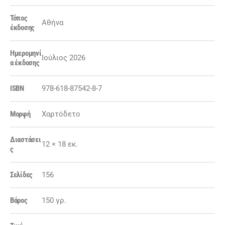
Τόπος
Αθήνα
έκδοσης
Ημερομηνί
Ιούλιος 2026
α έκδοσης
ISBN
978-618-87542-8-7
Μορφή
Χαρτόδετο
Διαστάσει
12 × 18 εκ.
ς
Σελίδες
156
Βάρος
150 γρ.