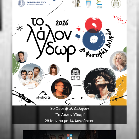
8ο Φεστιβάλ Δελφών
"Το Λάλον Ύδωρ"
28 Ιουνίου με 14 Αυγούστου