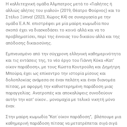
Η καλλιτεχνική ομάδα Άλμπατρος μετά το «Γιαλήτες ή
αλλιώς αλήτες του γιαλού» (2019, Θέατρο Φούρνος) και το
Στέλιο Ξύπνα! (2023, Χώρος Κ4) σε συνεργασία με την
ομάδα Έ.Α.Ν. επιστρέφει με μία μαύρη κωμωδία που
σκοπό έχει να διασκεδάσει το κοινό αλλά και να το
προβληματίσει, περί της έννοιας του δικαίου αλλά και της
απόδοσης δικαιοσύνης.
Εμπνευσμένο από την σύγχρονη ελληνική καθημερινότητα
και τις εντάσεις της, το νέο έργο του Γιάννη Κόκα «Κατ’
οίκον παράδοση», με τους Κώστα Κουτρούλη και Δημήτρη
Μπούρα, έχει ως επίκεντρο την ιστορία μίσους και
δολοπλοκίας ανάμεσα σε έναν πελάτη και έναν διανομέα
πίτσας, με αφορμή την καθυστερημένη παράδοση μιας
παραγγελίας. Ανατροπές και αποκαλύψεις συνοδεύουν
αυτήν την κατ’ οίκον… μονομαχία με τελικό νικητή μόνο
έναν.
Στην μαύρη κωμωδία ‘’Κατ΄οίκον παράδοση’’, βλέπουμε μια
καθημερινή παράδοση πίτσας να μετατρέπεται σιγά σιγά