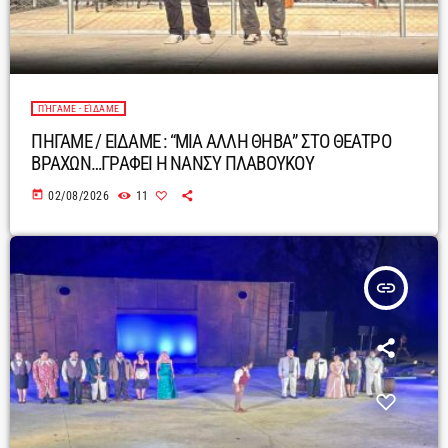
ΠΉΓΑΜΕ - ΕΊΔΑΜΕ
ΠΗΓΑΜΕ / ΕΙΔΑΜΕ : “ΜΙΑ ΑΛΛΗ ΘΗΒΑ” ΣΤΟ ΘΕΑΤΡΟ
ΒΡΑΧΩΝ…ΓΡΑΦΕΙ Η ΝΑΝΣΥ ΠΛΑΒΟΥΚΟΥ
today
02/08/2026
11
insert_link