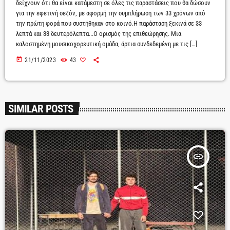
δείχνουν ότι θα είναι κατάμεστη σε όλες τις παραστάσεις που θα δώσουν
για την εφετινή σεζόν, με αφορμή την συμπλήρωση των 33 χρόνων από
την πρώτη φορά που συστήθηκαν στο κοινό.Η παράσταση ξεκινά σε 33
λεπτά και 33 δευτερόλεπτα...Ο ορισμός της επιθεώρησης. Μια
καλοστημένη μουσικοχορευτική ομάδα, άρτια συνδεδεμένη με τις […]
today
21/11/2023
43
SIMILAR POSTS
insert_link