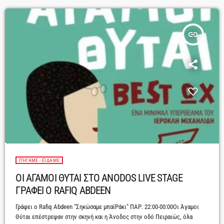
insert_link
ΠΉΓΑΜΕ - ΕΊΔΑΜΕ
OI ΑΓΑΜΟΙ ΘΥΤΑΙ ΣΤΟ ANODOS LIVE STAGE
ΓΡΑΦΕΙ Ο RAFIQ ABDEEN
Γράφει ο Rafiq Abdeen "Σηκώσαμε μπαϊΡάκι" ΠΑΡ. 22:00-00:00Οι Άγαμοι
Θύται επέστρεψαν στην σκηνή και η Άνοδος στην οδό Πειραιώς, όλα