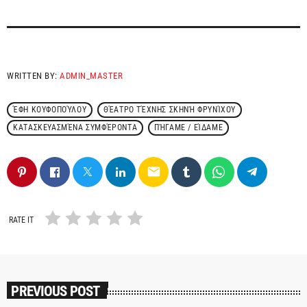
WRITTEN BY:
ADMIN_MASTER
ΈΦΗ ΚΟΥΦΟΠΟΎΛΟΥ
ΘΈΑΤΡΟ ΤΈΧΝΗΣ ΣΚΗΝΉ ΦΡΥΝΊΧΟΥ
ΚΑΤΑΣΚΕΥΑΣΜΈΝΑ ΣΥΜΦΈΡΟΝΤΑ
ΠΉΓΑΜΕ / ΕΊΔΑΜΕ
email
RATE IT
PREVIOUS POST