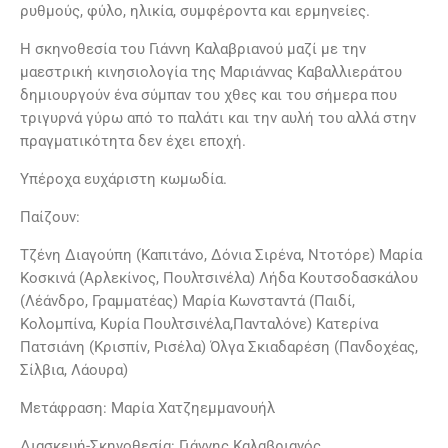
ρυθμούς, φύλο, ηλικία, συμφέροντα και ερμηνείες.
Η σκηνοθεσία του Γιάννη Καλαβριανού μαζί με την
μαεστρική κινησιολογία της Μαριάννας Καβαλλιεράτου
δημιουργούν ένα σύμπαν του χθες και του σήμερα που
τριγυρνά γύρω από το παλάτι και την αυλή του αλλά στην
πραγματικότητα δεν έχει εποχή.
Υπέροχα ευχάριστη κωμωδία.
Παίζουν:
Τζένη Διαγούπη (Καπιτάνο, Δόνια Σιρένα, Ντοτόρε) Μαρία
Κοσκινά (Αρλεκίνος, Πουλτσινέλα) Λήδα Κουτσοδασκάλου
(Λέάνδρο, Γραμματέας) Μαρία Κωνσταντά (Παιδί,
Κολομπίνα, Κυρία Πουλτσινέλα,Πανταλόνε) Κατερίνα
Πατσιάνη (Κρισπίν, Ρισέλα) Όλγα Σκιαδαρέση (Πανδοχέας,
Σίλβια, Λάουρα)
Μετάφραση: Μαρία Χατζηεμμανουήλ
Διασκευή-Σκηνοθεσία: Γιάννης Καλαβριανός