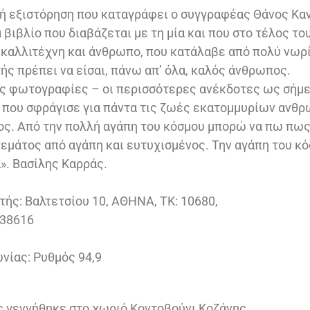
ή εξιστόρηση που καταγράφει ο συγγραφέας Θάνος Κα
βιβλίο που διαβάζεται με τη μία και που στο τέλος το
 καλλιτέχνη και άνθρωπο, που κατάλαβε από πολύ νωρίς
ής πρέπει να είσαι, πάνω απ’ όλα, καλός άνθρωπος.
ς φωτογραφίες – οι περισσότερες ανέκδοτες ως σήμε
 που σφράγισε για πάντα τις ζωές εκατομμυρίων ανθ
ος. Από την πολλή αγάπη του κόσμου μπορώ να πω πω
 γεμάτος από αγάπη και ευτυχισμένος. Την αγάπη του κό
». Βασίλης Καρράς.
τής: Βαλτετσίου 10, ΑΘΗΝΑ, ΤΚ: 10680,
638616
νίας: Ρυθμός 94,9
 γεννήθηκε στο χωριό Κοντοβούνι Κοζάνης.