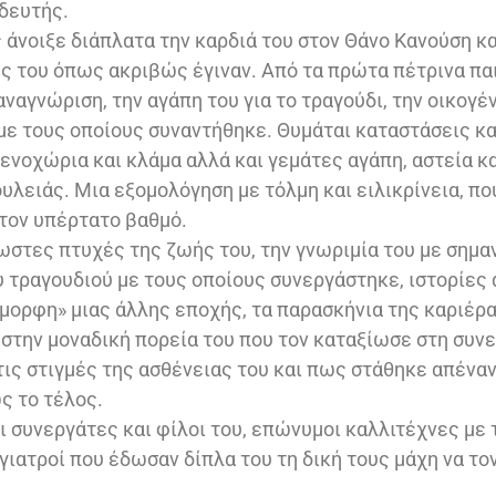
ιδευτής.
 άνοιξε διάπλατα την καρδιά του στον Θάνο Κανούση κα
ς του όπως ακριβώς έγιναν. Από τα πρώτα πέτρινα παι
αναγνώριση, την αγάπη του για το τραγούδι, την οικογέ
ε τους οποίους συναντήθηκε. Θυμάται καταστάσεις κα
τενοχώρια και κλάμα αλλά και γεμάτες αγάπη, αστεία κ
υλειάς. Μια εξομολόγηση με τόλμη και ειλικρίνεια, πο
τον υπέρτατο βαθμό.
στες πτυχές της ζωής του, την γνωριμία του με σημα
τραγουδιού με τους οποίους συνεργάστηκε, ιστορίες 
όμορφη» μιας άλλης εποχής, τα παρασκήνια της καριέρας
στην μοναδική πορεία του που τον καταξίωσε στη συνε
τις στιγμές της ασθένειας του και πως στάθηκε απέναν
ς το τέλος.
οι συνεργάτες και φίλοι του, επώνυμοι καλλιτέχνες με
 γιατροί που έδωσαν δίπλα του τη δική τους μάχη να το