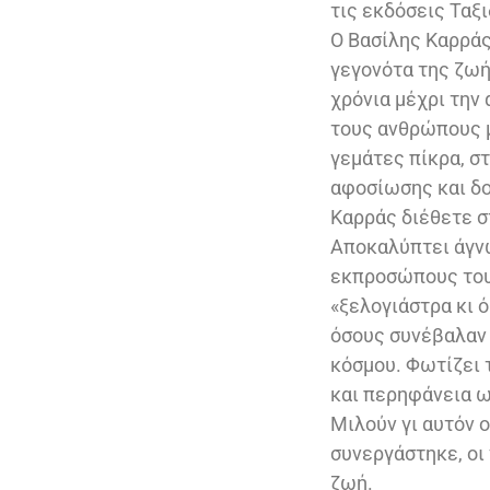
τις εκδόσεις Ταξ
Ο Βασίλης Καρράς
γεγονότα της ζωή
χρόνια μέχρι την 
τους ανθρώπους μ
γεμάτες πίκρα, σ
αφοσίωσης και δο
Καρράς διέθετε σ
Αποκαλύπτει άγνω
εκπροσώπους του 
«ξελογιάστρα κι 
όσους συνέβαλαν 
κόσμου. Φωτίζει 
και περηφάνεια ω
Μιλούν γι αυτόν 
συνεργάστηκε, οι
ζωή.