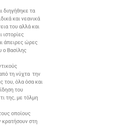
ι διηγήθηκε τα
δικά και νεανικά
νεια του αλλά και
ι ιστορίες
αι άπειρες ώρες
υ ο Βασίλης
ντικούς
από τη νύχτα την
 του, όλα όσα και
ίδηση του
τι της, με τόλμη
 τους οποίους
ν κρατήσουν στη