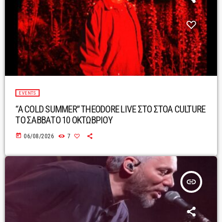
EVENTS
“A COLD SUMMER” THEODORE LIVE ΣΤΟ ΣΤΟΑ CULTURE
ΤΟ ΣΑΒΒΑΤΟ 10 ΟΚΤΩΒΡΙΟΥ
today
06/08/2026
7
insert_link