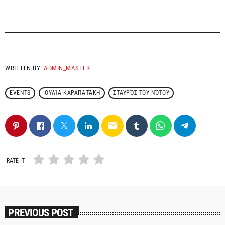
WRITTEN BY:
ADMIN_MASTER
EVENTS
ΙΟΥΛΊΑ ΚΑΡΑΠΑΤΆΚΗ
ΣΤΑΥΡΌΣ ΤΟΥ ΝΌΤΟΥ
email
RATE IT
PREVIOUS POST