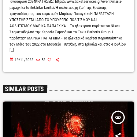
Ιανουαρίου 2024ΚΡΑΤΗΣΕΙΣ: https://www.ticketservices.gr/event/maria-
papagkika-to-ilektriko-koritsi/Η πολυτάραχη ζωή της θρυλικής
τραγουδίστριας του καφέ-αμάν Μαρίκας ΠαπαγκίκαΗ ΠΑΡΑΣΤΑΣΗ
ΥΠΟΣΤΗΡΙΖΕΤΑΙ ΑΠΟ ΤΟ ΥΠΟΥΡΓΕΙΟ ΠΟΛΙΤΙΣΜΟΥ ΚΑΙ
ΑΘΛΗΤΙΣΜΟΥ ΜΑΡΙΚΑ ΠΑΠΑΓΚΙΚΑ – Το ηλεκτρικό κορίτσιτου Νίκου
ΣταματιάδηΑπό την Κερασία Σαμαρά και το Takis Barberis GroupΗ
παράσταση ΜΑΡΙΚΑ ΠΑΠΑΓΚΙΚΑ - Το ηλεκτρικό κορίτσι παρουσιάστηκε
τον Μάιο του 2022 στο Μουσείο Τσιτσάνη, στα Τρίκαλα και στις 4 Ιουλίου
[…]
today
19/11/2023
58
SIMILAR POSTS
insert_link