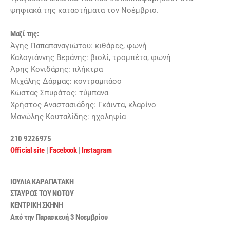
ψηφιακά της καταστήματα τον Νοέμβριο.
Μαζί της:
Άγης Παπαπαναγιώτου: κιθάρες, φωνή
Καλογιάννης Βεράνης: βιολί, τρομπέτα, φωνή
Άρης Κονιδάρης: πλήκτρα
Μιχάλης Δάρμας: κοντραμπάσο
Κώστας Σπυράτος: τύμπανα
Χρήστος Αναστασιάδης: Γκάιντα, κλαρίνο
Μανώλης Κουταλίδης: ηχοληψία
210 9226975
Official
site
|
Facebook
|
Instagram
ΙΟΥΛΙΑ ΚΑΡΑΠΑΤΑΚΗ
ΣΤΑΥΡΟΣ ΤΟΥ ΝΟΤΟΥ
ΚΕΝΤΡΙΚΗ ΣΚΗΝΗ
Από την Παρασκευή 3 Νοεμβρίου