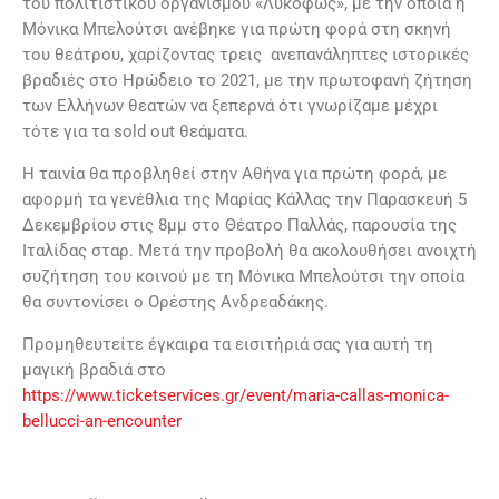
του πολιτιστικού οργανισμού «Λυκόφως», με την οποία η
Μόνικα Μπελούτσι ανέβηκε για πρώτη φορά στη σκηνή
του θεάτρου, χαρίζοντας τρεις ανεπανάληπτες ιστορικές
βραδιές στο Ηρώδειο το 2021, με την πρωτοφανή ζήτηση
των Ελλήνων θεατών να ξεπερνά ότι γνωρίζαμε μέχρι
τότε για τα sold out θεάματα.
Η ταινία θα προβληθεί στην Αθήνα για πρώτη φορά, με
αφορμή τα γενέθλια της Μαρίας Κάλλας την Παρασκευή 5
Δεκεμβρίου στις 8μμ στο Θέατρο Παλλάς, παρουσία της
Ιταλίδας σταρ. Μετά την προβολή θα ακολουθήσει ανοιχτή
συζήτηση του κοινού με τη Μόνικα Μπελούτσι την οποία
θα συντονίσει ο Ορέστης Ανδρεαδάκης.
Προμηθευτείτε έγκαιρα τα εισιτήριά σας για αυτή τη
μαγική βραδιά στο
https://www.ticketservices.gr/event/maria-callas-monica-
bellucci-an-encounter