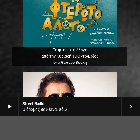
Το φτερωτό άλογο
από την Κυριακή 18 Οκτωβρίου
στο Θέατρο Βεάκη
Street Radio
play_arrow
keyboard_arrow_right
Ο δρόμος σου είναι εδώ