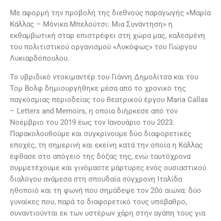
Με αφορμή την προβολή της διεθνούς παραγωγής «Μαρία
Κάλλας – Μόνικα Μπελούτσι: Μια Συνάντηση» η
εκθαμβωτική σταρ επιστρέφει στη χώρα μας, καλεσμένη
του πολιτιστικού οργανισμού «Λυκόφως» του Γιώργου
Λυκιαρδόπουλου.
Το υβριδικό ντοκιμαντέρ του Γιάννη Δημολίτσα και του
Τομ Βολφ δημιουργήθηκε μέσα από το χρονικό της
παγκόσμιας περιοδείας του θεατρικού έργου Maria Callas
– Letters and Memoirs, η οποία διήρκεσε από τον
Νοέμβριο του 2019 έως τον Ιανουάριο του 2023.
Παρακολουθούμε και συγκρίνουμε δύο διαφορετικές
εποχές, τη σημερινή και εκείνη κατά την οποία η Κάλλας
έφθασε στο απόγειο της δόξας της, ενώ ταυτόχρονα
συμμετέχουμε και γινόμαστε μάρτυρες ενός ουσιαστικού
διαλόγου ανάμεσα στη σπουδαία σύγχρονη Ιταλίδα
ηθοποιό και τη φωνή που σημάδεψε τον 20ό αιώνα: δύο
γυναίκες που, παρά το διαφορετικό τους υπόβαθρο,
συναντιούνται εκ των υστέρων χάρη στην αγάπη τους για