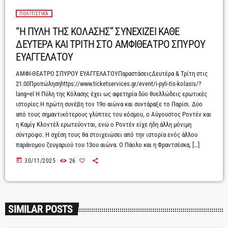
ΠΟΛΙΤΙΣΤΙΚΆ
“Η ΠΥΛΗ ΤΗΣ ΚΟΛΑΣΗΣ” ΣΥΝΕΧΙΖΕΙ ΚΑΘΕ
ΔΕΥΤΕΡΑ ΚΑΙ ΤΡΙΤΗ ΣΤΟ ΑΜΦΙΘΕΑΤΡΟ ΣΠΥΡΟΥ
ΕΥΑΓΓΕΛΑΤΟΥ
ΑΜΦΙ-ΘΕΑΤΡΟ ΣΠΥΡΟΥ ΕΥΑΓΓΕΛΑΤΟΥΠαραστάσειςΔευτέρα & Τρίτη στις
21.00Προπώλησηhttps://www.ticketservices.gr/event/i-pyli-tis-kolasis/?
lang=el Η Πύλη της Κόλασης έχει ως αφετηρία δύο θυελλώδεις ερωτικές
ιστορίες.Η πρώτη συνέβη τον 19ο αιώνα και συντάραξε το Παρίσι. Δύο
από τους σημαντικότερους γλύπτες του κόσμου, ο Αύγουστος Ροντέν και
η Καμίγ Κλοντέλ ερωτεύονται, ενώ ο Ροντέν είχε ήδη άλλη μόνιμη
σύντροφο. Η σχέση τους θα στοιχειώσει από την ιστορία ενός άλλου
παράνομου ζευγαριού του 13ου αιώνα. Ο Πάολο και η Φραντσέσκα, […]
today
30/11/2025
26
SIMILAR POSTS