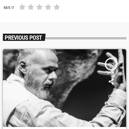
RATE IT
PREVIOUS POST
insert_link