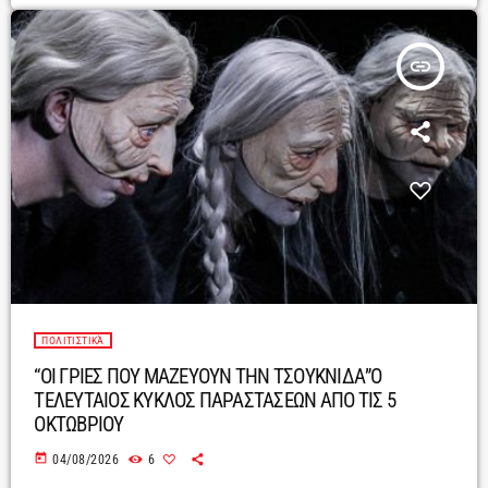
insert_link
ΠΟΛΙΤΙΣΤΙΚΆ
“ΟΙ ΓΡΙΕΣ ΠΟΥ ΜΑΖΕΥΟΥΝ ΤΗΝ ΤΣΟΥΚΝΙΔΑ”Ο
ΤΕΛΕΥΤΑΙΟΣ ΚΥΚΛΟΣ ΠΑΡΑΣΤΑΣΕΩΝ ΑΠΟ ΤΙΣ 5
ΟΚΤΩΒΡΙΟΥ
today
04/08/2026
6