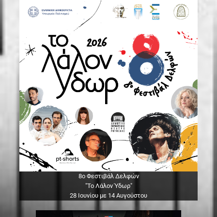
8ο Φεστιβάλ Δελφών
"Το Λάλον Ύδωρ"
28 Ιουνίου με 14 Αυγούστου