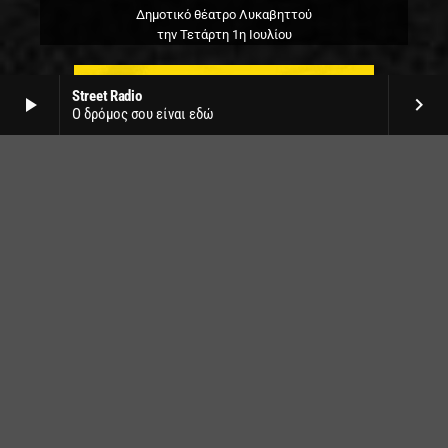
Δημοτικό θέατρο Λυκαβηττού
την Τετάρτη 1η Ιουλίου
Street Radio
play_arrow
keyboard_arrow_right
Ο δρόμος σου είναι εδώ
Plastiras Lake festival 2026
στο Βοτανικό Κήπο Νεοχωρίου
9, 10, 11 & 12 Ιουλίου