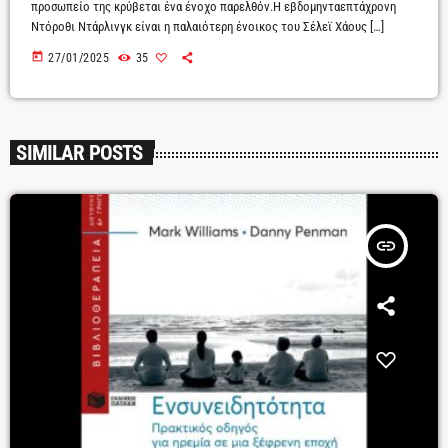
προσωπείο της κρύβεται ένα ένοχο παρελθόν.Η εβδομηνταεπτάχρονη
Ντόροθι Ντάρλινγκ είναι η παλαιότερη ένοικος του Σέλεϊ Χάους […]
today
27/01/2025
35
SIMILAR POSTS
insert_link