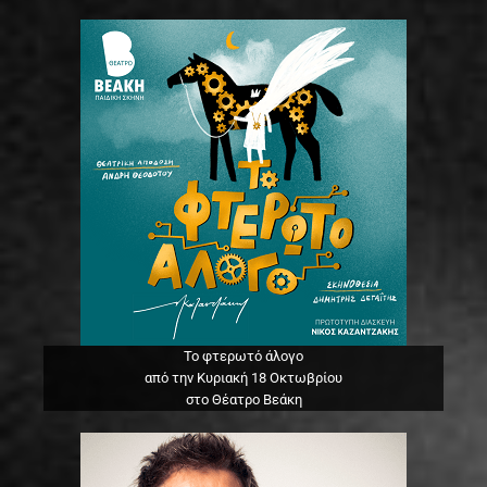
Το φτερωτό άλογο
από την Κυριακή 18 Οκτωβρίου
στο Θέατρο Βεάκη