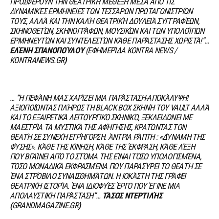
ΠΡΟΣΦΈΡΟΥΝ ΤΗΝ ΘΕΑΤΡΙΚΉ ΜΈΘΕΞΗ ΜΈΣΑ ΑΠΌ ΤΙΣ
ΔΥΝΑΜΙΚΈΣ ΕΡΜΗΝΕΊΕΣ ΤΩΝ ΤΕΣΣΆΡΩΝ ΠΡΩΤΑΓΩΝΙΣΤΡΙΏΝ
ΤΟΥΣ, ΑΛΛΆ ΚΑΙ ΤΗΝ ΚΑΛΉ ΘΕΑΤΡΙΚΉ ΔΟΥΛΕΙΆ ΣΥΓΓΡΑΦΈΩΝ,
ΣΚΗΝΟΘΕΤΏΝ, ΣΚΗΝΟΓΡΆΦΩΝ, ΜΟΥΣΙΚΏΝ ΚΑΙ ΤΩΝ ΥΠΟΛΟΊΠΩΝ
ΕΡΜΗΝΕΥΤΏΝ ΚΑΙ ΣΥΝΤΕΛΕΣΤΏΝ ΚΆΘΕ ΠΑΡΆΣΤΑΣΗΣ ΧΩΡΙΣΤΆ
!
”…
ΕΛΈΝΗ ΣΠΑΝΟΠΟΎΛΟΥ
(ΕΦΗΜΕΡΊΔΑ KONTRA NEWS /
KONTRANEWS.GR
)
… “Η ΠΕΦΆΝΗ ΜΑΣ ΧΑΡΊΖΕΙ ΜΙΑ ΠΑΡΆΣΤΑΣΗ-ΑΠΟΚΆΛΥΨΗ
!
ΑΞΙΟΠΟΙΏΝΤΑΣ ΠΛΉΡΩΣ ΤΗ
BLACK
BOX
ΣΚΗΝΉ ΤΟΥ
VAULT
ΑΛΛΆ
ΚΑΙ ΤΟ ΕΞΑΙΡΕΤΙΚΆ ΛΕΙΤΟΥΡΓΙΚΌ ΣΚΗΝΙΚΌ, ΞΕΚΛΕΙΔΏΝΕΙ ΜΕ
ΜΑΕΣΤΡΊΑ ΤΑ ΜΥΣΤΙΚΆ ΤΗΣ ΑΦΉΓΗΣΗΣ, ΚΡΑΤΏΝΤΑΣ ΤΟΝ
ΘΕΑΤΉ ΣΕ ΣΥΝΕΧΉ ΕΓΡΉΓΟΡΣΗ. ΆΝΤΡΙΑ ΡΆΠΤΗ : «ΔΎΝΑΜΗ ΤΗΣ
ΦΎΣΗΣ». ΚΆΘΕ ΤΗΣ ΚΊΝΗΣΗ, ΚΆΘΕ ΤΗΣ ΈΚΦΡΑΣΗ, ΚΆΘΕ ΛΈΞΗ
ΠΟΥ ΒΓΑΊΝΕΙ ΑΠΌ ΤΟ ΣΤΌΜΑ ΤΗΣ ΕΊΝΑΙ ΤΌΣΟ ΥΠΟΛΟΓΙΣΜΈΝΑ,
ΤΌΣΟ ΜΟΝΑΔΙΚΆ ΕΚΦΡΑΣΜΈΝΑ ΠΟΥ ΠΑΡΑΣΎΡΕΙ ΤΟ ΘΕΑΤΉ ΣΕ
ΈΝΑ ΣΤΡΌΒΙΛΟ ΣΥΝΑΙΣΘΗΜΆΤΩΝ. Η ΙΟΚΆΣΤΗ ΤΗΣ ΓΡΆΦΕΙ
ΘΕΑΤΡΙΚΉ ΙΣΤΟΡΊΑ. ΈΝΑ ΙΔΙΟΦΥΈΣ ΈΡΓΟ ΠΟΥ ΈΓΙΝΕ ΜΙΑ
ΑΠΟΛΑΥΣΤΙΚΉ ΠΑΡΆΣΤΑΣΗ”…
ΤΆΣΟΣ ΝΤΕΡΤΙΛΉΣ
(
GRANDMAGAZINE.GR
)