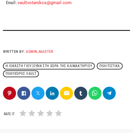
Email:
vaultvotanikos@gmail.com
WRITTEN BY:
ADMIN_MASTER
Η ΙΟΚΆΣΤΗ ΓΙΟΥΞΟΥΆΝ ΣΤΗ ΧΏΡΑ ΤΗΣ ΚΛΙΜΑΚΤΗΡΊΟΥ
ΠΟΛΙΤΙΣΤΙΚΆ
ΠΟΛΥΧΏΡΟΣ VAULT
email
RATE IT