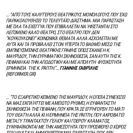
… “ΑΠΌ ΤΟΥΣ ΚΑΛΥΤΈΡΟΥΣ ΘΕΑΤΡΙΚΟΎΣ ΜΟΝΌΛΟΓΟΥΣ ΠΟΥ ΈΧΩ
ΠΑΡΑΚΟΛΟΥΘΉΣΕΙ ΤΟ ΤΕΛΕΥΤΑΊΟ ΔΙΆΣΤΗΜΑ.
ΜΙΑ ΠΑΡΆΣΤΑΣΗ
ΜΕ ΌΛΑ ΤΑ ΕΧΈΓΓΥΑ ΠΟΥ ΕΠΙΒΆΛΛΕΤΑΙ ΝΑ ΥΦΊΣΤΑΝΤΑΙ ΣΤΟ
ΛΕΓΌΜΕΝΟ ΚΑΛΌ ΘΈΑΤΡΟ, ΣΤΟ ΘΈΑΤΡΟ ΠΟΥ ΔΕΝ
”ΚΟΥΚΟΥΛΏΝΕΙ” ΚΟΙΝΩΝΙΚΆ ΘΈΜΑΤΑ ΑΛΛΆ ΑΣΧΟΛΕΊΤΑΙ ΜΕ
ΑΥΤΆ ΚΑΙ ΤΑ ΠΡΟΒΆΛΛΕΙ ΣΤΟΝ ΥΠΈΡΤΑΤΟ ΒΑΘΜΌ ΜΈΣΩ ΤΗΣ
ΕΜΠΝΕΥΣΜΈΝΗΣ ΘΕΑΤΡΙΚΉΣ ΓΡΑΦΉΣ ΌΠΩΣ ΈΚΑΝΕ Η Κ.
ΜΑΥΡΊΔΟΥ, ΤΗΝ ΕΥΡΗΜΑΤΙΚΉ ΣΚΗΝΟΘΕΣΊΑ, ΣΑΝ ΑΥΤΉ ΤΗΣ Κ.
ΠΕΦΆΝΗ ΚΑΙ ΤΗΝ ΑΠΟΔΟΤΙΚΉ ΚΑΙ ΜΕ ΑΠΌΛΥΤΗ
ΦΥΣΙΚΌΤΗΤΑ
ΕΡΜΗΝΕΊΑ
ΤΗΣ Κ. ΡΆΠΤΗ.”…
ΓΙΆΝΝΗΣ ΓΑΒΡΊΛΗΣ
(
REFORMER.GR
)
… “ΤΟ ΕΞΑΙΡΕΤΙΚΌ ΚΕΊΜΕΝΟ ΤΗΣ ΜΑΥΡΊΔΟΥ, Η ΟΠΟΊΑ ΣΥΝΕΧΊΖΕΙ
ΝΑ ΜΑΣ ΕΚΠΛΉΤΤΕΙ ΜΕ ΑΜΕΊΩΤΟ ΡΥΘΜΌ, Η ΕΥΦΆΝΤΑΣΤΗ
ΣΚΗΝΟΘΕΣΊΑ ΤΗΣ ΠΕΦΆΝΗ, ΠΟΥ ΚΡΑΤΆ ΣΕ ΕΓΡΉΓΟΡΣΗ ΤΟ ΜΆΤΙ
ΤΟΥ ΘΕΑΤΉ ΑΛΛΆ ΚΙ Η ΕΡΜΗΝΕΊΑ ΤΗΣ ΡΆΠΤΗ, ΠΟΥ ΑΚΡΟΒΑΤΕΊ
ΜΕΤΑΞΎ ΤΡΑΝΤΑΧΤΟΎ ΓΈΛΙΟΥ ΚΑΙ ΓΟΕΡΟΎ ΚΛΆΜΑΤΟΣ,
ΣΥΝΥΦΑΊΝΟΝΤΑΙ ΜΕ ΤΗΝ ΑΜΕΣΌΤΗΤΑ ΠΟΥ ΠΡΟΣΦΈΡΕΙ Ο ΧΏΡΟΣ
ΤΟΥ
VAULT
ΚΑΙ ΔΗΜΙΟΥΡΓΟΎΝ ΜΙΑ ΠΑΡΆΣΤΑΣΗ, ΠΟΥ ΔΕΝ