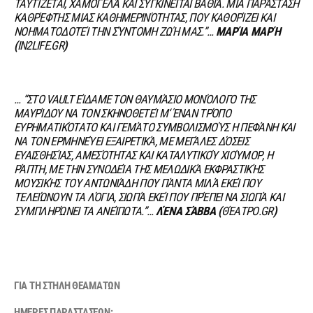
ΤΑΥΤΊΖΕΤΑΙ, ΧΑΜΟΓΕΛΆ ΚΑΙ ΣΥΓΚΙΝΕΊΤΑΙ ΒΑΘΙΆ. ΜΙΑ ΠΑΡΆΣΤΑΣΗ
ΚΑΘΡΈΦΤΗΣ ΜΙΑΣ ΚΑΘΗΜΕΡΙΝΌΤΗΤΑΣ, ΠΟΥ ΚΑΘΟΡΊΖΕΙ ΚΑΙ
ΝΟΗΜΑΤΟΔΟΤΕΊ ΤΗΝ ΣΎΝΤΟΜΗ ΖΩΉ ΜΑΣ.”…
ΜΑΡΊΑ ΜΑΡΉ
(
IN2LIFE.GR
)
… “ΣΤΟ VAULT ΕΊΔΑΜΕ ΤΟΝ ΘΑΥΜΆΣΙΟ ΜΟΝΌΛΟΓΟ ΤΗΣ
ΜΑΥΡΊΔΟΥ ΝΑ ΤΟΝ ΣΚΗΝΟΘΕΤΕΊ Μ
‘
ΈΝΑΝ ΤΡΌΠΟ
ΕΥΡΗΜΑΤΙΚΌΤΑΤΟ ΚΑΙ ΓΕΜΆΤΟ ΣΥΜΒΟΛΙΣΜΟΎΣ Η ΠΕΦΆΝΗ ΚΑΙ
ΝΑ ΤΟΝ ΕΡΜΗΝΕΎΕΙ ΕΞΑΙΡΕΤΙΚΆ, ΜΕ ΜΕΓΆΛΕΣ ΔΌΣΕΙΣ
ΕΥΑΙΣΘΗΣΊΑΣ, ΑΜΕΣΌΤΗΤΑΣ ΚΑΙ ΚΑΤΑΛΥΤΙΚΟΎ ΧΙΟΎΜΟΡ, Η
ΡΆΠΤΗ, ΜΕ ΤΗΝ ΣΥΝΟΔΕΊΑ ΤΗΣ ΜΕΛΩΔΙΚΆ ΕΚΦΡΑΣΤΙΚΉΣ
ΜΟΥΣΙΚΉΣ ΤΟΥ ΑΝΤΩΝΙΆΔΗ ΠΟΥ ΠΆΝΤΑ ΜΙΛΆ ΕΚΕΊ ΠΟΥ
ΤΕΛΕΙΏΝΟΥΝ ΤΑ ΛΌΓΙΑ, ΣΙΩΠΆ ΕΚΕΊ ΠΟΥ ΠΡΈΠΕΙ ΝΑ ΣΙΩΠΆ ΚΑΙ
ΣΥΜΠΛΗΡΏΝΕΙ ΤΑ ΑΝΕΊΠΩΤΑ.”…
ΛΈΝΑ ΣΆΒΒΑ (
ΘΈΑΤΡΟ.
GR
)
ΓΙΑ ΤΗ ΣΤΗΛΗ ΘΕΑΜΑΤΩΝ
ΗΜΕΡΕΣ ΠΑΡΑΣΤΑΣΕΩΝ: