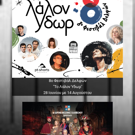
8ο Φεστιβάλ Δελφών
"Το Λάλον Ύδωρ"
28 Ιουνίου με 14 Αυγούστου