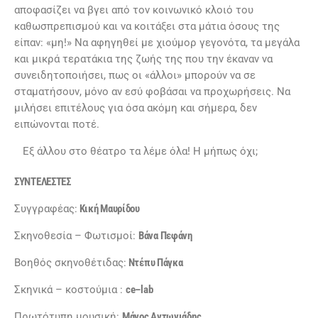
αποφασίζει να βγει από τον κοινωνικό κλοιό του
καθωσπρεπισμού και να κοιτάξει στα μάτια όσους της
είπαν: «μη!» Να αφηγηθεί με χιούμορ γεγονότα, τα μεγάλα
και μικρά τερατάκια της ζωής της που την έκαναν να
συνειδητοποιήσει, πως οι «άλλοι» μπορούν να σε
σταματήσουν, μόνο αν εσύ φοβάσαι να προχωρήσεις. Να
μιλήσει επιτέλους για όσα ακόμη και σήμερα, δεν
ειπώνονται ποτέ.
Εξ άλλου στο θέατρο τα λέμε όλα! Η μήπως όχι;
ΣΥΝΤΕΛΕΣΤΕΣ
Συγγραφέας:
Κική Μαυρίδου
Σκηνοθεσία – Φωτισμοί:
Βάνα Πεφάνη
Βοηθός σκηνοθέτιδας:
Ντέπυ Πάγκα
Σκηνικά – κοστούμια :
ce
–
lab
Πρωτότυπη μουσική:
Μάνος Αντωνιάδης