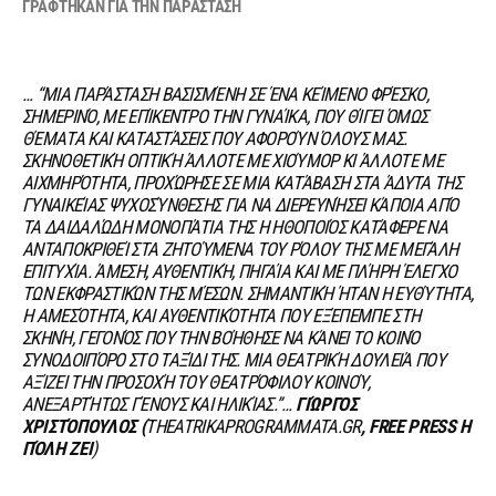
ΓΡΑΦΤΗΚΑΝ ΓΙΑ ΤΗΝ ΠΑΡΑΣΤΑΣΗ
… “ΜΙΑ ΠΑΡΆΣΤΑΣΗ ΒΑΣΙΣΜΈΝΗ ΣΕ ΈΝΑ ΚΕΊΜΕΝΟ ΦΡΈΣΚΟ,
ΣΗΜΕΡΙΝΌ, ΜΕ ΕΠΊΚΕΝΤΡΟ ΤΗΝ ΓΥΝΑΊΚΑ, ΠΟΥ ΘΊΓΕΙ ΌΜΩΣ
ΘΈΜΑΤΑ ΚΑΙ ΚΑΤΑΣΤΆΣΕΙΣ ΠΟΥ ΑΦΟΡΟΎΝ ΌΛΟΥΣ ΜΑΣ.
ΣΚΗΝΟΘΕΤΙΚΉ ΟΠΤΙΚΉ ΆΛΛΟΤΕ ΜΕ ΧΙΟΎΜΟΡ ΚΙ ΆΛΛΟΤΕ ΜΕ
ΑΙΧΜΗΡΌΤΗΤΑ, ΠΡΟΧΏΡΗΣΕ ΣΕ ΜΙΑ ΚΑΤΆΒΑΣΗ ΣΤΑ ΆΔΥΤΑ ΤΗΣ
ΓΥΝΑΙΚΕΊΑΣ ΨΥΧΟΣΎΝΘΕΣΗΣ ΓΙΑ ΝΑ ΔΙΕΡΕΥΝΉΣΕΙ ΚΆΠΟΙΑ ΑΠΌ
ΤΑ ΔΑΙΔΑΛΏΔΗ ΜΟΝΟΠΆΤΙΑ ΤΗΣ Η ΗΘΟΠΟΙΌΣ ΚΑΤΆΦΕΡΕ ΝΑ
ΑΝΤΑΠΟΚΡΙΘΕΊ ΣΤΑ ΖΗΤΟΎΜΕΝΑ ΤΟΥ ΡΌΛΟΥ ΤΗΣ ΜΕ ΜΕΓΆΛΗ
ΕΠΙΤΥΧΊΑ. ΆΜΕΣΗ, ΑΥΘΕΝΤΙΚΉ, ΠΗΓΑΊΑ ΚΑΙ ΜΕ ΠΛΉΡΗ ΈΛΕΓΧΟ
ΤΩΝ ΕΚΦΡΑΣΤΙΚΏΝ ΤΗΣ ΜΈΣΩΝ. ΣΗΜΑΝΤΙΚΉ ΉΤΑΝ Η ΕΥΘΎΤΗΤΑ,
Η ΑΜΕΣΌΤΗΤΑ, ΚΑΙ ΑΥΘΕΝΤΙΚΌΤΗΤΑ ΠΟΥ ΕΞΈΠΕΜΠΕ ΣΤΗ
ΣΚΗΝΉ, ΓΕΓΟΝΌΣ ΠΟΥ ΤΗΝ ΒΟΉΘΗΣΕ ΝΑ ΚΆΝΕΙ ΤΟ ΚΟΙΝΌ
ΣΥΝΟΔΟΙΠΌΡΟ ΣΤΟ ΤΑΞΊΔΙ ΤΗΣ. ΜΙΑ ΘΕΑΤΡΙΚΉ ΔΟΥΛΕΙΆ ΠΟΥ
ΑΞΊΖΕΙ ΤΗΝ ΠΡΟΣΟΧΉ ΤΟΥ ΘΕΑΤΡΌΦΙΛΟΥ ΚΟΙΝΟΎ,
ΑΝΕΞΑΡΤΉΤΩΣ ΓΈΝΟΥΣ ΚΑΙ ΗΛΙΚΊΑΣ.”…
ΓΙΏΡΓΟΣ
ΧΡΙΣΤΌΠΟΥΛΟΣ (
THEATRIKAPROGRAMMATA.GR
, FREE PRESS Η
ΠΌΛΗ ΖΕΙ
)