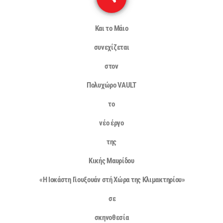
Και το Μάιο
συνεχίζεται
στον
Πολυχώρο VAULT
το
νέο έργο
της
Κικής Μαυρίδου
«Η Ιοκάστη Γιουξουάν στή Xώρα της Κλιμακτηρίου»
σε
σκηνοθεσία