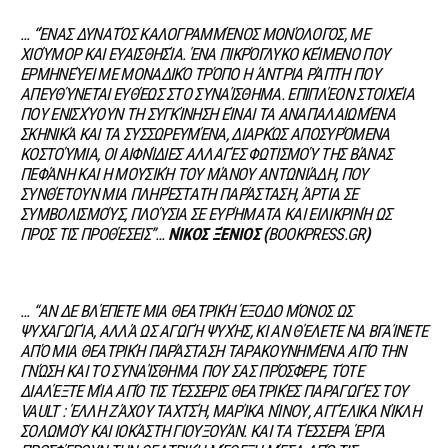
… “ΈΝΑΣ ΔΥΝΑΤΌΣ ΚΑΛΟΓΡΑΜΜΈΝΟΣ ΜΟΝΌΛΟΓΟΣ, ΜΕ
ΧΙΟΎΜΟΡ ΚΑΙ ΕΥΑΙΣΘΗΣΊΑ.
ΈΝΑ ΠΙΚΡΌΓΛΥΚΟ ΚΕΊΜΕΝΟ ΠΟΥ
ΕΡΜΗΝΕΎΕΙ ΜΕ ΜΟΝΑΔΙΚΌ ΤΡΌΠΟ Η ΆΝΤΡΙΑ ΡΆΠΤΗ ΠΟΥ
ΑΠΕΥΘΎΝΕΤΑΙ ΕΥΘΈΩΣ ΣΤΟ ΣΥΝΑΊΣΘΗΜΑ. ΕΠΙΠΛΈΟΝ ΣΤΟΙΧΕΊΑ
ΠΟΥ ΕΝΙΣΧΎΟΥΝ ΤΗ ΣΥΓΚΊΝΗΣΗ ΕΊΝΑΙ ΤΑ ΑΝΑΠΑΛΑΙΩΜΈΝΑ
ΣΚΗΝΙΚΆ ΚΑΙ ΤΑ ΣΥΣΣΩΡΕΥΜΈΝΑ, ΔΙΑΡΚΏΣ ΑΠΟΣΥΡΌΜΕΝΑ
ΚΟΣΤΟΎΜΙΑ, ΟΙ ΑΙΦΝΊΔΙΕΣ ΑΛΛΑΓΈΣ ΦΩΤΙΣΜΟΎ ΤΗΣ ΒΆΝΑΣ
ΠΕΦΆΝΗ ΚΑΙ Η ΜΟΥΣΙΚΉ ΤΟΥ ΜΆΝΟΥ ΑΝΤΩΝΙΆΔΗ, ΠΟΥ
ΣΥΝΘΈΤΟΥΝ ΜΙΑ ΠΛΗΡΈΣΤΑΤΗ ΠΑΡΆΣΤΑΣΗ, ΆΡΤΙΑ ΣΕ
ΣΥΜΒΟΛΙΣΜΟΎΣ, ΠΛΟΎΣΙΑ ΣΕ ΕΥΡΉΜΑΤΑ ΚΑΙ ΕΙΛΙΚΡΙΝΉ ΩΣ
ΠΡΟΣ ΤΙΣ ΠΡΟΘΈΣΕΙΣ”…
ΝΊΚΟΣ ΞΈΝΙΟΣ
(
BOOKPRESS.GR
)
… “ΑΝ ΔΕ ΒΛΈΠΕΤΕ ΜΙΑ ΘΕΑΤΡΙΚΉ ΈΞΟΔΟ ΜΌΝΟΣ ΩΣ
ΨΥΧΑΓΩΓΊΑ, ΑΛΛΆ ΩΣ ΑΓΩΓΉ ΨΥΧΉΣ, ΚΙ ΑΝ ΘΈΛΕΤΕ ΝΑ ΒΓΑΊΝΕΤΕ
ΑΠΌ ΜΙΑ ΘΕΑΤΡΙΚΉ ΠΑΡΆΣΤΑΣΗ ΤΑΡΑΚΟΥΝΗΜΈΝΑ ΑΠΌ ΤΗΝ
ΓΝΏΣΗ ΚΑΙ ΤΟ ΣΥΝΑΊΣΘΗΜΑ ΠΟΥ ΣΑΣ ΠΡΌΣΦΕΡΕ, ΤΌΤΕ
ΔΙΑΛΈΞΤΕ ΜΊΑ ΑΠΌ ΤΙΣ ΤΈΣΣΕΡΙΣ ΘΕΑΤΡΙΚΈΣ ΠΑΡΑΓΩΓΈΣ ΤΟΥ
VAULT : ΈΛΛΗ ΖΆΧΟΥ ΤΑΧΤΣΉ, ΜΑΡΊΚΑ ΝΊΝΟΥ, ΑΓΓΈΛΙΚΑ ΝΊΚΛΗ
ΣΟΛΩΜΟΎ ΚΑΙ ΙΟΚΆΣΤΗ ΓΙΟΥΞΟΥΆΝ.
ΚΑΙ ΤΑ ΤΈΣΣΕΡΑ ΈΡΓΑ