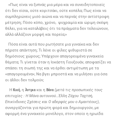
«Πως είναι να ξυπνάς μια μέρα και να συνειδητοποιείς
ότι δεν είσαι, ούτε κοριτσάκι, ούτε κοπέλα; Πως είναι να
συμπληρώνεις μισό αιώνα και να περνάς στην αντίστροφη
μέτρηση; Πόσο κόπο, χρόνο, ψυχραιμία και ώριμη σκέψη
θέλει, για να καταλάβεις ότι τα πράγματα δεν τελειώνουν,
αλλά αλλάζουν μορφή και πορεία;»
Πόσα είναι αυτά που ρωτήσατε μια γυναίκα και δεν
πήρατε απάντηση; Τι λένε οι φίλες ψιθυριστά σε
δημόσιους χώρους; Υπάρχουν απαγορευμένα γυναικεία
θέματα; Τι γίνεται όταν η Ιοκάστη Γιουξουάν, αποφασίζει να
σπάσει τη σιωπή της και να έρθει αντιμέτωπη με τα
«απαγορευμένα»; Να βγει μπροστά και να μιλήσει για όσα
οι άλλοι δεν τολμούν;
Η
Κική
, η
Άντρια
και η
Βάνα
(μετά τις προσωπικές τους
επιτυχίες : Η Μάνα αυτουνού…Έλλη Ζάχου Ταχτσή,
Επικίνδυνες Σχέσεις και
O
αδερφός μου ο Αμαντέους)
,
συνεργάζονται για πρώτη φορά και δημιουργούν, με
αφορμή ένα γυναικείο μονόλογο, στον οποίο η ηρωίδα