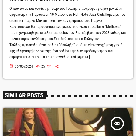
Ο πιανίστας και συνθέτης Γεώργιος Τσώλης επιστρέφει για μια μοναδική
εμφάνιση, την Παρασκευή 10 Μαΐου, στο Half Note Jazz Club.Παρέα με τον
drummer Γιώργο Μανιάτη και τον κοντραμπασσίστα Γιώργο
Κωστόπουλο θα παρουσιάσει ένα μέρος του νέου του album “Μethexis”
που ηχογραφήθηκε στα Sierra studios τον Σεπτέμβριο του 2023 καθώς και
παλαιότερες συνθέσεις του.Στο δεύτερο σετ ο Γεώργιος
Τσώλης προσκαλεί έναν σολίστ “έκπληξη”, από τη νέα ανερχόμενη γενιά
της ελληνικής jazz σκηνής, ένα σολίστ υψηλών προδιαγραφών που
συμπράττει στα πρώτα του επαγγελματικά βήματα […]
today
06/05/2024
25
SIMILAR POSTS
insert_link