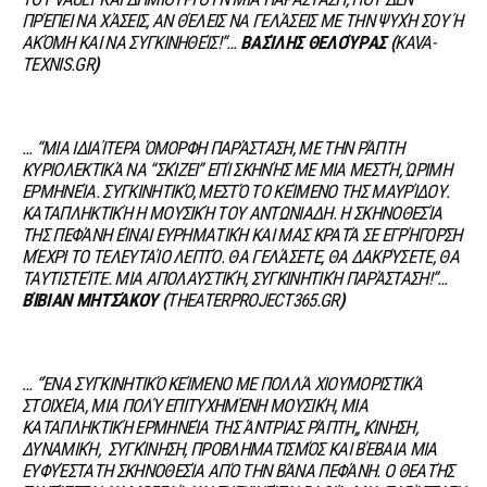
ΠΡΈΠΕΙ ΝΑ ΧΆΣΕΙΣ, ΑΝ ΘΈΛΕΙΣ ΝΑ ΓΕΛΆΣΕΙΣ ΜΕ ΤΗΝ ΨΥΧΉ ΣΟΥ Ή
ΑΚΌΜΗ ΚΑΙ ΝΑ ΣΥΓΚΙΝΗΘΕΊΣ
!
”…
ΒΑΣΊΛΗΣ ΘΕΛΟΎΡΑΣ (
KAVA-
TEXNIS.GR
)
… “MΙΑ ΙΔΙΑΊΤΕΡΑ ΌΜΟΡΦΗ ΠΑΡΆΣΤΑΣΗ, ΜΕ ΤΗΝ ΡΆΠΤΗ
ΚΥΡΙΟΛΕΚΤΙΚΆ ΝΑ
“
ΣΚΊΖΕΙ
”
ΕΠΊ ΣΚΗΝΉΣ ΜΕ ΜΙΑ ΜΕΣΤΉ, ΏΡΙΜΗ
ΕΡΜΗΝΕΊΑ.
ΣΥΓΚΙΝΗΤΙΚΌ, ΜΕΣΤΌ ΤΟ ΚΕΊΜΕΝΟ ΤΗΣ ΜΑΥΡΊΔΟΥ.
ΚΑΤΑΠΛΗΚΤΙΚΉ Η ΜΟΥΣΙΚΉ ΤΟΥ ΑΝΤΩΝΙΑΔΗ. Η ΣΚΗΝΟΘΕΣΊΑ
ΤΗΣ ΠΕΦΆΝΗ ΕΊΝΑΙ ΕΥΡΗΜΑΤΙΚΉ ΚΑΙ ΜΑΣ ΚΡΑΤΆ ΣΕ ΕΓΡΉΓΟΡΣΗ
ΜΈΧΡΙ ΤΟ ΤΕΛΕΥΤΑΊΟ ΛΕΠΤΌ. ΘΑ ΓΕΛΆΣΕΤΕ, ΘΑ ΔΑΚΡΎΣΕΤΕ, ΘΑ
ΤΑΥΤΙΣΤΕΊΤΕ. ΜΙΑ ΑΠΟΛΑΥΣΤΙΚΉ, ΣΥΓΚΙΝΗΤΙΚΉ ΠΑΡΆΣΤΑΣΗ
!
”…
ΒΊΒΙΑΝ ΜΗΤΣΆΚΟΥ (
THEATERPROJECT365.GR
)
… “ΈΝΑ ΣΥΓΚΙΝΗΤΙΚΌ ΚΕΊΜΕΝΟ ΜΕ ΠΟΛΛΆ ΧΙΟΥΜΟΡΙΣΤΙΚΆ
ΣΤΟΙΧΕΊΑ, ΜΙΑ ΠΟΛΎ ΕΠΙΤΥΧΗΜΈΝΗ ΜΟΥΣΙΚΉ, ΜΙΑ
ΚΑΤΑΠΛΗΚΤΙΚΉ ΕΡΜΗΝΕΊΑ ΤΗΣ ΆΝΤΡΙΑΣ ΡΆΠΤΗ,, ΚΊΝΗΣΗ,
ΔΥΝΑΜΙΚΉ, ΣΥΓΚΊΝΗΣΗ, ΠΡΟΒΛΗΜΑΤΙΣΜΌΣ ΚΑΙ ΒΈΒΑΙΑ ΜΙΑ
ΕΥΦΥΈΣΤΑΤΗ ΣΚΗΝΟΘΕΣΊΑ ΑΠΌ ΤΗΝ ΒΆΝΑ ΠΕΦΆΝΗ.
Ο ΘΕΑΤΉΣ