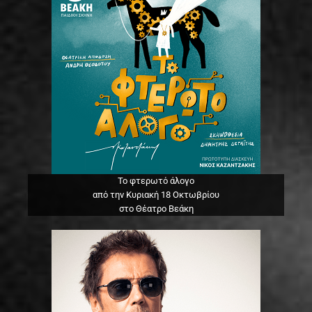
Το φτερωτό άλογο
από την Κυριακή 18 Οκτωβρίου
στο Θέατρο Βεάκη