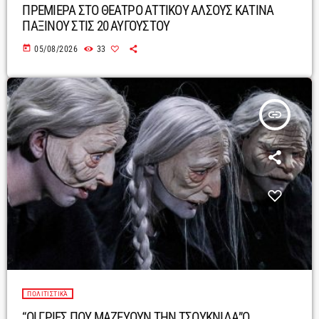
ΠΡΕΜΙΕΡΑ ΣΤΟ ΘΕΑΤΡΟ ΑΤΤΙΚΟΥ ΑΛΣΟΥΣ ΚΑΤΙΝΑ
ΠΑΞΙΝΟΥ ΣΤΙΣ 20 ΑΥΓΟΥΣΤΟΥ
today
05/08/2026
33
insert_link
ΠΟΛΙΤΙΣΤΙΚΆ
“ΟΙ ΓΡΙΕΣ ΠΟΥ ΜΑΖΕΥΟΥΝ ΤΗΝ ΤΣΟΥΚΝΙΔΑ”Ο