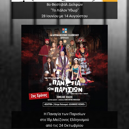
8ο Φεστιβάλ Δελφών
"Το Λάλον Ύδωρ"
28 Ιουνίου με 14 Αυγούστου
Η Παναγία των Παρισίων
στο Ίδρ.Μείζονος Ελληνισμού
από τις 24 Οκτωβρίου