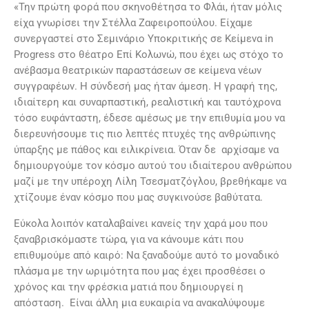
«Την πρώτη φορά που σκηνοθέτησα το Φλάι, ήταν μόλις
είχα γνωρίσει την Στέλλα Ζαφειροπούλου. Είχαμε
συνεργαστεί στο Σεμινάριο Υποκριτικής σε Κείμενα in
Progress στο θέατρο Επί Κολωνώ, που έχει ως στόχο το
ανέβασμα θεατρικών παραστάσεων σε κείμενα νέων
συγγραφέων. Η σύνδεσή μας ήταν άμεση. Η γραφή της,
ιδιαίτερη και συναρπαστική, ρεαλιστική και ταυτόχρονα
τόσο ευφάνταστη, έδεσε αμέσως με την επιθυμία μου να
διερευνήσουμε τις πιο λεπτές πτυχές της ανθρώπινης
ύπαρξης με πάθος και ειλικρίνεια. Όταν δε αρχίσαμε να
δημιουργούμε τον κόσμο αυτού του ιδιαίτερου ανθρώπου
μαζί με την υπέροχη Λίλη Τσεσματζόγλου, βρεθήκαμε να
χτίζουμε έναν κόσμο που μας συγκινούσε βαθύτατα.
Εύκολα λοιπόν καταλαβαίνει κανείς την χαρά μου που
ξαναβρισκόμαστε τώρα, για να κάνουμε κάτι που
επιθυμούμε από καιρό: Να ξαναδούμε αυτό το μοναδικό
πλάσμα με την ωριμότητα που μας έχει προσθέσει ο
χρόνος και την φρέσκια ματιά που δημιουργεί η
απόσταση. Είναι άλλη μια ευκαιρία να ανακαλύψουμε