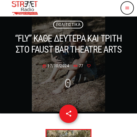
menu
ΠΟΛΙΤΙΣΤΙΚΆ
“FLY” ΚΑΘΕ ΔΕΥΤΕΡΑ ΚΑΙ ΤΡΙΤΗ
ΣΤΟ FAUST BAR THEATRE ARTS
17/10/2024
77
today
share
email