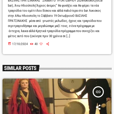
ΒΑΣΙΛΗΣ ΠΡΑΤΣΙΝΑΚΗΣ ΣΑΒΒΑΤΟ 19 ΟΚΤΩΒΡΙΟΥ 2024Λυκίσκος(local
bar), Άνω Ηλιούπολη’Άγριος άνεμος’’ θα φυσήξει και θα φέρει τα νέα
τραγούδια του ομότιτλου δίσκου και αλλά παλιότερα στο bar Λυκισκος
στην ΑΝω Ηλιουπολη το Σάββατο 19 ΟκτωβριουΟ ΒΑΣΙΛΗΣ
ΠΡΑΤΣΙΝΑΚΗΣ μέσα από γνωστές μελωδίες, ήχους και τραγούδια που
σιγοτραγουδήσαμε και μεγαλώσαμε μαζί τους, σ ένα πρόγραμμα με
έντεχνα, λαικα αλλά Κρητικά τραγούδια πρόγραμμα που συνεχίζει και
φέτος αυτό που ξεκίνησε πριν 30 χρόνια σε […]
today
17/10/2024
40
SIMILAR POSTS
insert_link