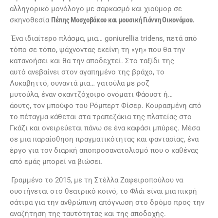
αλληγορικό μονόλογο με σαρκασμό και χιούμορ σε
σκηνοθεσία
Πέπης Μοσχοβάκου και μουσική Γιάννη Οικονόμου.
Ένα ιδιαίτερο πλάσμα, μια… goniurellia tridens, πετά από
τόπο σε τόπο, ψάχνοντας εκείνη τη «γη» που θα την
κατανοήσει και θα την αποδεχτεί. Στο ταξίδι της
αυτό ανεβαίνει στον αγαπημένο της βράχο, το
Λυκαβηττό, συναντά μια… γατούλα με ροζ
μυτούλα, έναν σκαντζόχοιρο ονόματι Φάουστ ή…
άουτς, τον μπούφο του Ρόμπερτ Φίσερ. Κουρασμένη από
το πέταγμα κάθεται στα τραπεζάκια της πλατείας στο
Γκάζι και ονειρεύεται πάνω σε ένα καφάσι μπύρες. Μέσα
σε μια παραίσθηση πραγματικότητας και φαντασίας, ένα
έργο για τον διαρκή αποπροσανατολισμό που ο καθένας
από εμάς μπορεί να βιώσει.
Γραμμένο το 2015, με τη Στέλλα Ζαφειροπούλου να
συστήνεται στο θεατρικό κοινό, το
Φλάι
είναι μια πικρή
σάτιρα για την ανθρώπινη απόγνωση στο δρόμο προς την
αναζήτηση της ταυτότητας και της αποδοχής.