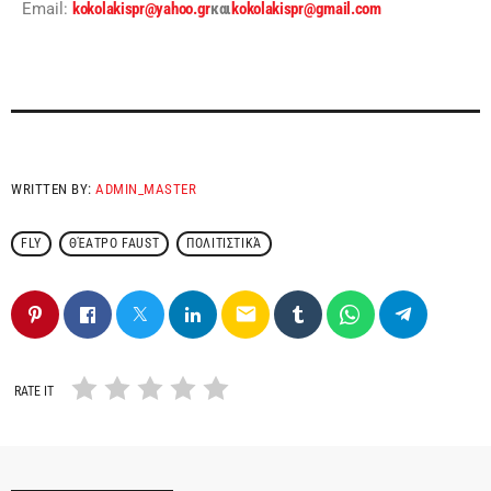
Email:
kokolakispr@yahoo.gr
και
kokolakispr@gmail.com
WRITTEN BY:
ADMIN_MASTER
FLY
ΘΈΑΤΡΟ FAUST
ΠΟΛΙΤΙΣΤΙΚΆ
email
RATE IT