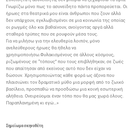
Γνωρίζω μόνο πως το ασυνείδητο πάντα προπορεύεται. Οι
ήρωες στα θεατρικά μου είναι άνθρωποι που ζουν αλλά
δεν υπάρχουν, εγκλωβισμένοι σε μια κοινωνία της οποίας
οι ρωγμές όλο και βαθαίνουν, ανοίγοντας αργά αλλά
σταθερά τρύπες που σε ρουφούν μέσα τους.
Για να μιλήσω για την ελευθερία λοιπόν, μόνο
ανελεύθερους ήρωες θα ήθελα να
χρησιμοποιήσω.Φυλακισμένους σε άλλους κόσμους,
ριζωμένους σε “τόπους” που τους επιβλήθηκαν, σε ζωές
που απαίτησαν από εκείνους αυτό που δεν είχαν να
δώσουν. Χρησιμοποιώντας κάθε φορά ως άξονα που
πλαισιώνει τον δραματικό μύθο μια μορφή από το ζωικό
βασίλειο, προσπαθώ να προσδώσω μια κοινή εσωτερική
αλήθεια. Ονειρεύομαι έναν τόπο που θα μας χωρά όλους.
Παραπλανημένη κι εγώ…»
Σημείωμα σκηνοθέτη