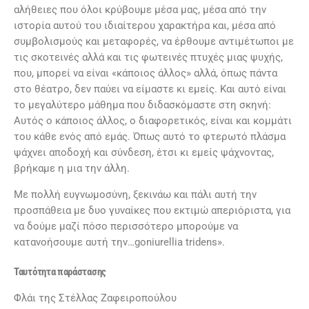
αλήθειες που όλοι κρύβουμε μέσα μας, μέσα από την
ιστορία αυτού του ιδιαίτερου χαρακτήρα και, μέσα από
συμβολισμούς και μεταφορές, να έρθουμε αντιμέτωποι με
τις σκοτεινές αλλά και τις φωτεινές πτυχές μιας ψυχής,
που, μπορεί να είναι «κάποιος άλλος» αλλά, όπως πάντα
στο θέατρο, δεν παύει να είμαστε κι εμείς. Και αυτό είναι
το μεγαλύτερο μάθημα που διδασκόμαστε στη σκηνή:
Αυτός ο κάποιος άλλος, ο διαφορετικός, είναι και κομμάτι
του κάθε ενός από εμάς. Όπως αυτό το φτερωτό πλάσμα
ψάχνει αποδοχή και σύνδεση, έτσι κι εμείς ψάχνοντας,
βρήκαμε η μια την άλλη.
Με πολλή ευγνωμοσύνη, ξεκινάω και πάλι αυτή την
προσπάθεια με δυο γυναίκες που εκτιμώ απεριόριστα, για
να δούμε μαζί πόσο περισσότερο μπορούμε να
κατανοήσουμε αυτή την…goniurellia tridens».
Ταυτότητα παράστασης
Φλάι της Στέλλας Ζαφειροπούλου