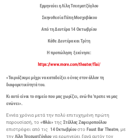
Ερμηνεύει η Λίλη Τσεσματζόγλου
Σκηνοθεσία Πέπη Μοσχοβάκου
Από τη Δευτέρα 14 Οκτωβρίου
Κάθε Δευτέρα και Τρίτη
Η προπώληση ξεκίνησε:
https://www.more.com/theater/flai/
«Ταιριάζουμε μέχρι να καταδείξει ο ένας στον άλλον τη
διαφορετικότητά του.
Κι αυτό είναι το σημείο που μας χωρίζει, ενώ θα ‘πρεπε να μας
ενώνει».
Εννέα χρόνια μετά την πολύ επιτυχημένη πρώτη
παρουσίασή, το
«Φλάι»
της
Στέλλας Ζαφειροπούλου
επιστρέφει από τις
14 Οκτωβρίου
στο
Faust
Bar
Theatre
, με
την
Λίλη Τσεσματζόγλου
να ερμηνεύει ξανά αυτόν τον