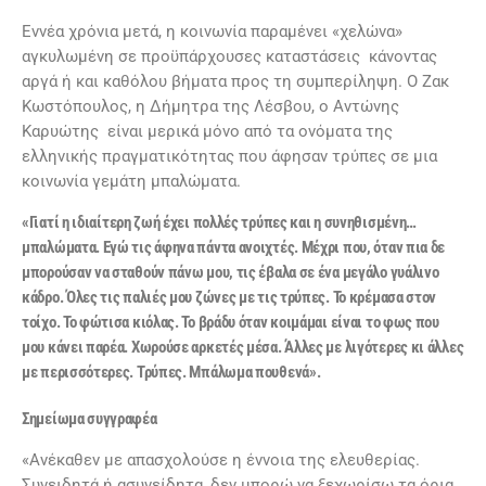
Εννέα χρόνια μετά, η κοινωνία παραμένει «χελώνα»
αγκυλωμένη σε προϋπάρχουσες καταστάσεις κάνοντας
αργά ή και καθόλου βήματα προς τη συμπερίληψη. Ο Ζακ
Κωστόπουλος, η Δήμητρα της Λέσβου, ο Αντώνης
Καρυώτης είναι μερικά μόνο από τα ονόματα της
ελληνικής πραγματικότητας που άφησαν τρύπες σε μια
κοινωνία γεμάτη μπαλώματα.
«Γιατί η ιδιαίτερη ζωή έχει πολλές τρύπες και η συνηθισμένη…
μπαλώματα. Εγώ τις άφηνα πάντα ανοιχτές. Μέχρι που, όταν πια δε
μπορούσαν να σταθούν πάνω μου, τις έβαλα σε ένα μεγάλο γυάλινο
κάδρο. Όλες τις παλιές μου ζώνες με τις τρύπες. Το κρέμασα στον
τοίχο. Το φώτισα κιόλας. Το βράδυ όταν κοιμάμαι είναι το φως που
μου κάνει παρέα. Χωρούσε αρκετές μέσα. Άλλες με λιγότερες κι άλλες
με περισσότερες. Τρύπες. Μπάλωμα πουθενά».
Σημείωμα συγγραφέα
«Ανέκαθεν με απασχολούσε η έννοια της ελευθερίας.
Συνειδητά ή ασυνείδητα, δεν μπορώ να ξεχωρίσω τα όρια.