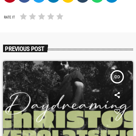
RATE IT
PREVIOUS POST
insert_link