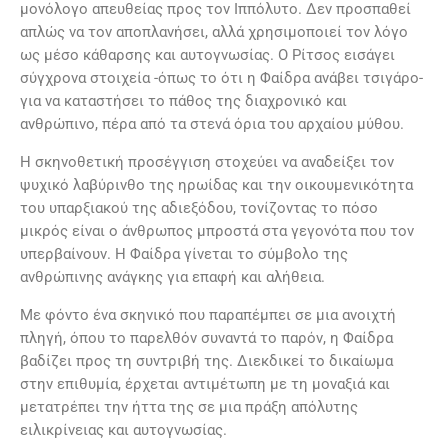
μονόλογο απευθείας προς τον Ιππόλυτο. Δεν προσπαθεί
απλώς να τον αποπλανήσει, αλλά χρησιμοποιεί τον λόγο
ως μέσο κάθαρσης και αυτογνωσίας. Ο Ρίτσος εισάγει
σύγχρονα στοιχεία -όπως το ότι η Φαίδρα ανάβει τσιγάρο-
για να καταστήσει το πάθος της διαχρονικό και
ανθρώπινο, πέρα από τα στενά όρια του αρχαίου μύθου.
Η σκηνοθετική προσέγγιση στοχεύει να αναδείξει τον
ψυχικό λαβύρινθο της ηρωίδας και την οικουμενικότητα
του υπαρξιακού της αδιεξόδου, τονίζοντας το πόσο
μικρός είναι ο άνθρωπος μπροστά στα γεγονότα που τον
υπερβαίνουν. Η Φαίδρα γίνεται το σύμβολο της
ανθρώπινης ανάγκης για επαφή και αλήθεια.
Με φόντο ένα σκηνικό που παραπέμπει σε μια ανοιχτή
πληγή, όπου το παρελθόν συναντά το παρόν, η Φαίδρα
βαδίζει προς τη συντριβή της. Διεκδικεί το δικαίωμα
στην επιθυμία, έρχεται αντιμέτωπη με τη μοναξιά και
μετατρέπει την ήττα της σε μια πράξη απόλυτης
ειλικρίνειας και αυτογνωσίας.