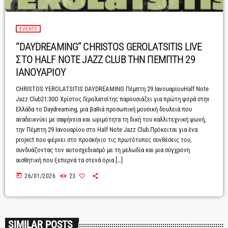
EVENTS
“DAYDREAMING” CHRISTOS GEROLATSITIS LIVE
ΣΤΟ HALF NOTE JAZZ CLUB ΤΗΝ ΠΕΜΠΤΗ 29
ΙΑΝΟΥΑΡΙΟΥ
CHRISTOS YEROLATSITIS DAYDREAMING Πέμπτη 29 ΙανουαρίουHalf Note
Jazz Club21:30Ο Χρίστος Γερολατσίτης παρουσιάζει για πρώτη φορά στην
Ελλάδα το Daydreaming, μια βαθιά προσωπική μουσική δουλειά που
αναδεικνύει με σαφήνεια και ωριμότητα τη δική του καλλιτεχνική φωνή,
την Πέμπτη 29 Ιανουαρίου στο Half Note Jazz Club.Πρόκειται για ένα
project που φέρνει στο προσκήνιο τις πρωτότυπες συνθέσεις του,
συνδυάζοντας τον αυτοσχεδιασμό με τη μελωδία και μια σύγχρονη
αισθητική που ξεπερνά τα στενά όρια […]
today
26/01/2026
23
SIMILAR POSTS