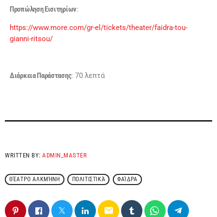
Προπώληση Εισιτηρίων
:
https://www.more.com/gr-el/tickets/theater/faidra-tou-
gianni-ritsou/
Διάρκεια Παράστασης
: 70 λεπτά
WRITTEN BY:
ADMIN_MASTER
ΘΈΑΤΡΟ ΑΛΚΜΉΝΗ
ΠΟΛΙΤΙΣΤΙΚΆ
ΦΑΊΔΡΑ
email