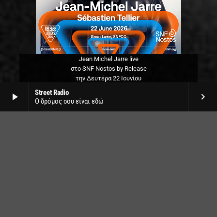
Jean Michel Jarre live
στο SNF Nostos by Release
την Δευτέρα 22 Ιουνίου
Street Radio
play_arrow
keyboard_arrow_right
Ο δρόμος σου είναι εδώ