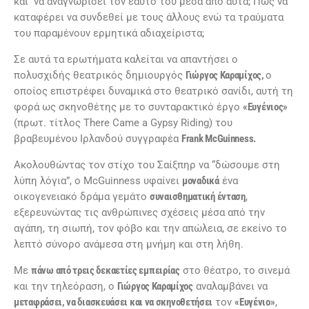
και να αναγνωρίσει τον εαυτό του μέσα από αυτά; Πώς να
καταφέρει να συνδεθεί με τους άλλους ενώ τα τραύματα
του παραμένουν ερμητικά αδιαχείριστα;
Σε αυτά τα ερωτήματα καλείται να απαντήσει ο
πολυσχιδής θεατρικός δημιουργός
Γιώργος Καραμίχος
,
ο
οποίος επιστρέφει δυναμικά στο θεατρικό σανίδι, αυτή τη
φορά ως σκηνοθέτης με το συνταρακτικό έργο
«Ευγένιος»
(πρωτ. τίτλος There Came a Gypsy Riding) του
βραβευμένου Ιρλανδού συγγραφέα
Frank McGuinness.
Ακολουθώντας τον στίχο του Σαίξπηρ να “δώσουμε στη
λύπη λόγια”, ο McGuinness υφαίνει
μοναδικά
ένα
οικογενειακό δράμα γεμάτο
συναισθηματική ένταση
,
εξερευνώντας τις ανθρώπινες σχέσεις μέσα από την
αγάπη, τη σιωπή, τον φόβο και την απώλεια, σε εκείνο το
λεπτό σύνορο ανάμεσα στη μνήμη και στη λήθη.
Με
πάνω από τρεις δεκαετίες εμπειρίας
στο θέατρο, το σινεμά
και την τηλεόραση, ο
Γιώργος Καραμίχος
αναλαμβάνει να
μεταφράσει, να διασκευάσει και να σκηνοθετήσει
τον
«Ευγένιο»
,