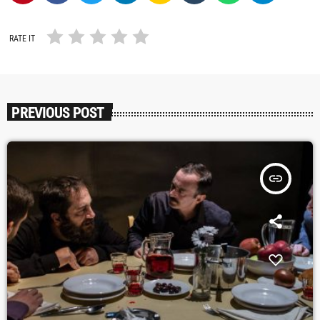
RATE IT
PREVIOUS POST
insert_link