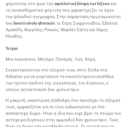
φέρνοντας στο φως την
αφοπλιστική δύναμη των λέξεων
και
τη συναισθηματική φόρτιση που χαρακτηρίζει το έργο
του Ιρλανδού συγγραφέα. Στην παράσταση πρωταγωνιστεί
ένα
δυνατό σύνολο ηθοποιών
:
οι Εύρη Σωφρονιάδου, Εβελίνα
Αραπίδη, Βαγγέλης Ρόκκος, Μαρλέν Σαΐτη και Χάρης
Ηλιάδης.
Το έργο
Μια οικογένεια. Μητέρα. Πατέρας. Γιος. Κόρη.
Συγκεντρώνονται στο εξοχικό τους σπίτι δίπλα στη
θάλασσα για να γιορτάσουν τα εικοστά πρώτα γενέθλια
του τρίτου παιδιού της οικογένειας, του Ευγένιου, ο
οποίος αυτοκτόνησε δύο χρόνια πριν.
Η μακρινή, εκκεντρική εξαδέλφη που προσέχει το εξοχικό
τους, εμφανίζεται για να τους καλωσορίσει με ένα
αναπάντεχο δώρο. Ήταν η ίδια που είχε βρει το πτώμα του
αυτόχειρα Ευγένιου στην αμμουδιά δύο χρόνια πριν. Τους
δίνει το δώρο την κατάλληλη στιγμή. Τη στιγμή που το