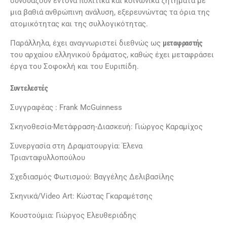
συνδυάζουν έντονα πολιτικά και κοινωνικά ζητήματα με
μια βαθιά ανθρώπινη ανάλυση, εξερευνώντας τα όρια της
ατομικότητας και της συλλογικότητας.
Παράλληλα, έχει αναγνωριστεί διεθνώς ως
μεταφραστής
του αρχαίου ελληνικού δράματος, καθώς έχει μεταφράσει
έργα του Σοφοκλή και του Ευριπίδη.
Συντελεστές
Συγγραφέας : Frank McGuinness
Σκηνοθεσία-Μετάφραση-Διασκευή: Γιώργος Καραμίχος
Συνεργασία στη Δραματουργία: Έλενα
Τριανταφυλλοπούλου
Σχεδιασμός Φωτισμού: Βαγγέλης Δελιβασίλης
Σκηνικά/Video Art: Κώστας Γκαραμέτσης
Κουστούμια: Γιώργος Ελευθεριάδης