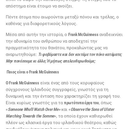
απόστημα είναι έτοιμο να ανοίξει.
Πέντε άτομα που αιωρούνται μεταξύ πόνου και τρέλας, ο
καθένας για διαφορετικούς λόγους.
Μέσα από αυτήν την ιστορία, ο
Frank McGuinness
αναδεικνύει
την αδυναμία του ανθρώπου να αποδεχτεί την
πραγματικότητα του θανάτου, προκαλώντας μας να
αναρωτηθούμε:
Τι φοβόμαστε και δεν κοιτάμε τον πόνο κατάματα;
Μην πονέσουμε κι άλλο; Ή μήπως απελευθερωθούμε;
Ποιος είναι ο Frank McGuinness
Ο Frank McGuinness
είναι ένας από τους κορυφαίους
σύγχρονους Ιρλανδούς συγγραφείς, γνωστός για τη
δυναμική και την ένταση που χαρακτηρίζει τη γραφή του.
Είναι κυρίως γνωστός για τα
πρωτότυπα έργα του
, όπως
«
Someone Who’ll Watch Over Me»
και
«
Observe the Sons of Ulster
Marching Towards the Somme
»
, τα οποία έχουν καθιερωθεί
πλέον ως κλασικά έργα του ιρλανδικού θεάτρου, καθώς