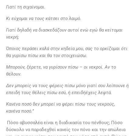
Γιατί τη σιχαίνοµαι.
Κι εύχοµαι να τους κάτσει στο λαιµό.
Γιατί δηλαδή να διασκεδάζουν αυτοί ενώ εγώ θα κείτοµαι
νεκρή;
Όποιος περ
άσει
καλά
στην κηδεία µου, σας το ορκίζοµαι ότι
θα γυρίσω πίσω και θα το
ν
στοιχειώσ
ω
.
Μπορούν, ξέρετε, να γυρίσουν πίσω – οι νεκροί. Αν το
θέλουν.
Δεν µπορείς να
τους φέρεις πίσω µόνο γιατί σου λείπουνε ή
επειδή τους θέλεις πίσω εσύ, ή επειδήέχεις λεφτά.
Κανένα ποσό δεν µπορεί να φέρει πίσω τους νεκρούς,
κανένα ποσό.”
Πόσο αβυσσαλέα είναι η διαδικασία του πένθους; Πόσο
δύσκολο να παραδεχθεί κανείς τον πόνο και την απώλεια