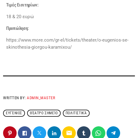
Τιμές Εισιτηρίων:
18 & 20 ευρώ
Προπώληση:
https://www.more.com/gr-el/tickets/theater/o-eugenios-se-
skinothesia-giorgou-karamixou/
WRITTEN BY:
ADMIN_MASTER
ΕΥΓΈΝΙΟΣ
ΘΈΑΤΡΟ ΣΗΜΕΊΟ
ΠΟΛΙΤΙΣΤΙΚΆ
email