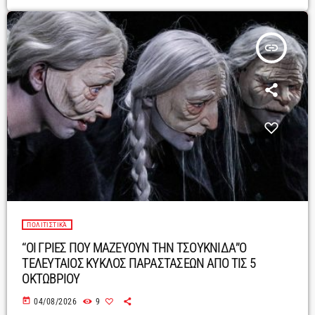
insert_link
ΠΟΛΙΤΙΣΤΙΚΆ
“ΟΙ ΓΡΙΕΣ ΠΟΥ ΜΑΖΕΥΟΥΝ ΤΗΝ ΤΣΟΥΚΝΙΔΑ”Ο
ΤΕΛΕΥΤΑΙΟΣ ΚΥΚΛΟΣ ΠΑΡΑΣΤΑΣΕΩΝ ΑΠΟ ΤΙΣ 5
ΟΚΤΩΒΡΙΟΥ
today
04/08/2026
9