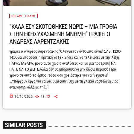
ΠΉΓΑΜΕ - ΕΊΔΑΜΕ
“ΚΑΛΑ ΕΣΥ ΣΚΟΤΩΘΗΚΕΣ ΝΩΡΙΣ – ΜΙΑ ΓΡΟΘΙΑ
ΣΤΗΝ ΕΦΗΣΥΧΑΣΜΕΝΗ ΜΝΗΜΗ” ΓΡΑΦΕΙ Ο
ΑΝΔΡΕΑΣ ΛΑΡΕΝΤΖΑΚΗΣ
γράφει o Ανδρέας Λαρεντζάκης "Όλα για τον άνθρωπο είναι" ΣΑΒ. 12:00-
14:00Θα μπορούσε η κριτική να ξεκινήσει και να τελειώσει με την λέξη
ΠΑΡΑΣΤΑΣΑΡΑ, μονο αυτό χωρίς αναλύσεις και με μια προτροπή ΝΑ
ΠΑΤΕ ΝΑ ΤΟ ΔΕΙΤΕ.Αλλά δεν θα μπορούσα να μην δώσω περισσότερο
χρόνο σε αυτό το άρθρο, τόσο οσο χρειάστηκε για να “ξεχαστώ”
...Υπάρχουν έργα για να μας θυμίζουν. Όχι με τη γλυκιά νοσταλγία μιας
ανάμνησης, αλλά με τη […]
today
10/10/2025
48
SIMILAR POSTS