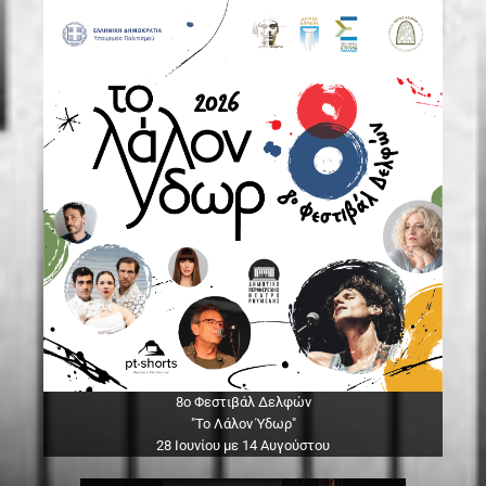
8ο Φεστιβάλ Δελφών
"Το Λάλον Ύδωρ"
28 Ιουνίου με 14 Αυγούστου