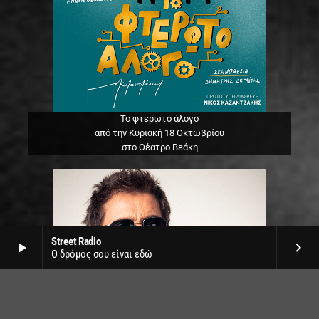
Το φτερωτό άλογο
από την Κυριακή 18 Οκτωβρίου
στο Θέατρο Βεάκη
Street Radio
play_arrow
keyboard_arrow_right
Ο δρόμος σου είναι εδώ