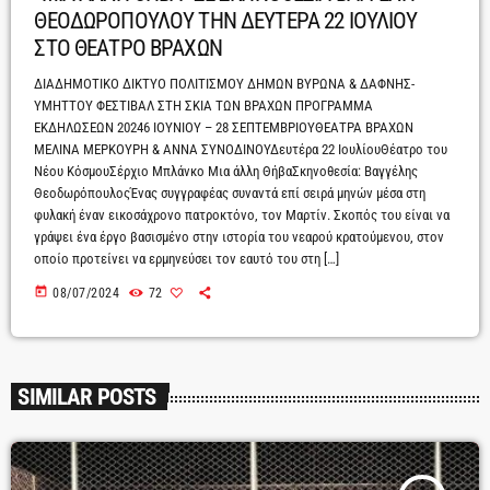
ΘΕΟΔΩΡΟΠΟΥΛΟΥ ΤΗΝ ΔΕΥΤΕΡΑ 22 ΙΟΥΛΙΟΥ
ΣΤΟ ΘΕΑΤΡΟ ΒΡΑΧΩΝ
ΔΙΑΔΗΜΟΤΙΚΟ ΔΙΚΤΥΟ ΠΟΛΙΤΙΣΜΟΥ ΔΗΜΩΝ ΒΥΡΩΝΑ & ΔΑΦΝΗΣ-
ΥΜΗΤΤΟΥ ΦΕΣΤΙΒΑΛ ΣΤΗ ΣΚΙΑ ΤΩΝ ΒΡΑΧΩΝ ΠΡΟΓΡΑΜΜΑ
ΕΚΔΗΛΩΣΕΩΝ 20246 ΙΟΥΝΙΟΥ – 28 ΣΕΠΤΕΜΒΡΙΟΥΘΕΑΤΡΑ ΒΡΑΧΩΝ
ΜΕΛΙΝΑ ΜΕΡΚΟΥΡΗ & ΑΝΝΑ ΣΥΝΟΔΙΝΟΥΔευτέρα 22 ΙουλίουΘέατρο του
Νέου ΚόσμουΣέρχιο Μπλάνκο Μια άλλη ΘήβαΣκηνοθεσία: Βαγγέλης
ΘεοδωρόπουλοςΈνας συγγραφέας συναντά επί σειρά μηνών μέσα στη
φυλακή έναν εικοσάχρονο πατροκτόνο, τον Μαρτίν. Σκοπός του είναι να
γράψει ένα έργο βασισμένο στην ιστορία του νεαρού κρατούμενου, στον
οποίο προτείνει να ερμηνεύσει τον εαυτό του στη […]
today
08/07/2024
72
SIMILAR POSTS