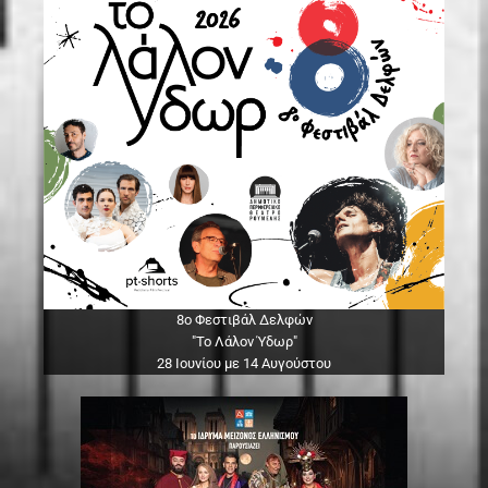
8ο Φεστιβάλ Δελφών
"Το Λάλον Ύδωρ"
28 Ιουνίου με 14 Αυγούστου