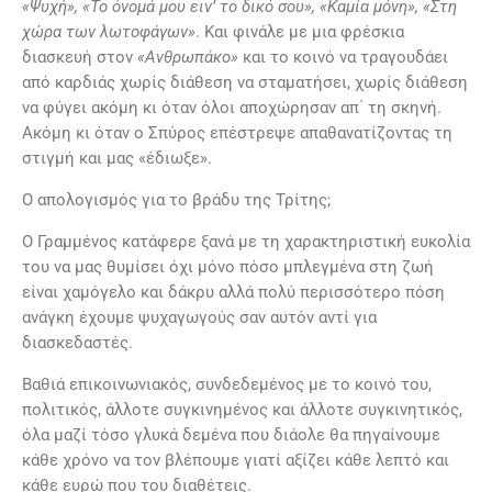
«Ψυχή», «Το όνομά μου ειν’ το δικό σου», «Καμία μόνη», «Στη
χώρα των λωτοφάγων»
. Και φινάλε με μια φρέσκια
διασκευή στον
«Ανθρωπάκο»
και το κοινό να τραγουδάει
από καρδιάς χωρίς διάθεση να σταματήσει, χωρίς διάθεση
να φύγει ακόμη κι όταν όλοι αποχώρησαν απ΄ τη σκηνή.
Ακόμη κι όταν ο Σπύρος επέστρεψε απαθανατίζοντας τη
στιγμή και μας «έδιωξε».
Ο απολογισμός για το βράδυ της Τρίτης;
Ο Γραμμένος κατάφερε ξανά με τη χαρακτηριστική ευκολία
του να μας θυμίσει όχι μόνο πόσο μπλεγμένα στη ζωή
είναι χαμόγελο και δάκρυ αλλά πολύ περισσότερο πόση
ανάγκη έχουμε ψυχαγωγούς σαν αυτόν αντί για
διασκεδαστές.
Βαθιά επικοινωνιακός, συνδεδεμένος με το κοινό του,
πολιτικός, άλλοτε συγκινημένος και άλλοτε συγκινητικός,
όλα μαζί τόσο γλυκά δεμένα που διάολε θα πηγαίνουμε
κάθε χρόνο να τον βλέπουμε γιατί αξίζει κάθε λεπτό και
κάθε ευρώ που του διαθέτεις.