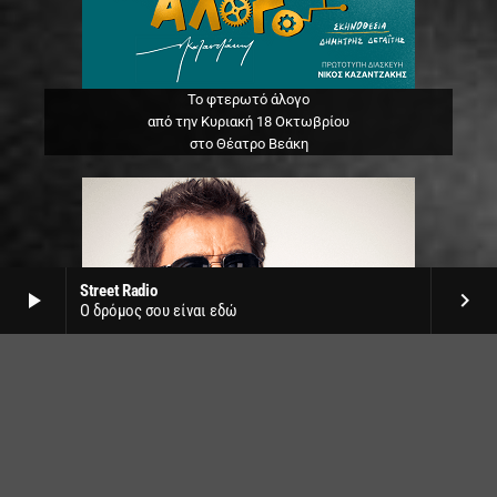
Το φτερωτό άλογο
από την Κυριακή 18 Οκτωβρίου
στο Θέατρο Βεάκη
Street Radio
play_arrow
keyboard_arrow_right
Ο δρόμος σου είναι εδώ