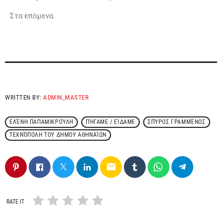
Στα επόμενα.
WRITTEN BY:
ADMIN_MASTER
ΕΛΈΝΗ ΠΑΠΑΜΙΚΡΟΎΛΗ
ΠΉΓΑΜΕ / ΕΊΔΑΜΕ
ΣΠΎΡΟΣ ΓΡΑΜΜΈΝΟΣ
ΤΕΧΝΌΠΟΛΗ ΤΟΥ ΔΉΜΟΥ ΑΘΗΝΑΊΩΝ
email
RATE IT