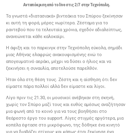
Ανταπόκριση από το live στις 2/7 στην Τεχνόπολη.
Τα γνωστά «διατασιακά» βιντεάκια του Σπύρου ξεκίνησαν
κι αυτή τη φορά, μέρες νωρίτερα. Ζέσταμα για το
ραντεβού που τα τελευταία χρόνια, σχεδόν αδιαλείπτως,
ανανεώνεται κάθε καλοκαίρι.
Η άφιξη και το παρκινγκ στην Τεχνόπολη εύκολα, σημάδι
μιας Αθήνας ελαφρώς ανακουφισμένης ενώ το
απογευματινό αεράκι, μέχρι να δύσει ο ήλιος και να
ξεκινήσει η συναυλία, αποτελούσε παρελθόν.
Ήταν όλα στη θέση τους. Ζέστη και η αίσθηση ότι δεν
είμαστε πάρα πολλοί αλλά δεν είμαστε και λίγοι.
Λίγο πριν τις 21.30, οι μουσικοί ανέβηκαν στη σκηνή,
χωρίς τον Σπύρο μαζί τους και ευθύς αμέσως αναζήτησαν
μια φωνή από το κοινό για να τους βοηθήσει στο
θεάρεστο έργο του support. Λίγες στιγμές αργότερα, μια
κοπέλα έφτασε στο μικρόφωνο, της δόθηκε ένα κινητό
για να διαβάζει στίχους και κάπως έτσι ξεκίνησε ένα