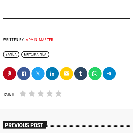
WRITTEN BY:
ADMIN_MASTER
ΖΑΝΈΛ
ΜΟΥΣΙΚΆ ΝΈΑ
email
RATE IT
PREVIOUS POST