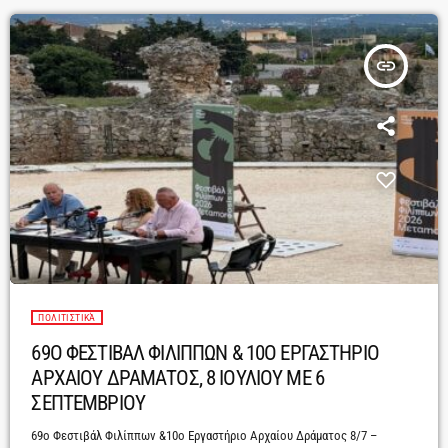
insert_link
ΠΟΛΙΤΙΣΤΙΚΆ
69O ΦΕΣΤΙΒΑΛ ΦΙΛΙΠΠΩΝ & 10Ο ΕΡΓΑΣΤΗΡΙΟ
ΑΡΧΑΙΟΥ ΔΡΑΜΑΤΟΣ, 8 ΙΟΥΛΙΟΥ ΜΕ 6
ΣΕΠΤΕΜΒΡΙΟΥ
69ο Φεστιβάλ Φιλίππων &10ο Εργαστήριο Αρχαίου Δράματος 8/7 –