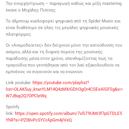
Την ενορχήστρωση – παραγωγή καθώς και μίξη mastering
έκανε ο Μιχάλης Πιπίνης.
Το άλμπουμ κυκλοφορεί ψηφιακά από τη Spider Music και
είναι διαθέσιμο σε όλες τις μεγάλες ψηφιακές μουσικές
πλατφόρμες.
Οι «Ανεμοδείκτες» δεν δείχνουν μόνο την κατεύθυνση του
ανέμου, αλλά και τη διαρκή πορεία της μουσικής
παράδοσης μέσα στον χρόνο, υπενθυμίζοντας πως τα
τραγούδια που γεννήθηκαν από τον λαό εξακολουθούν να
εμπνέουν, να συγκινούν και να ενώνουν.
Link youtube:
https://youtube.com/playlist?
list=OLAK5uy_ktwrYLM14Q4zMXrGDH3gOr4CSEeAlGFSg&si=
W7JBxp2Q7OPCleWq
Spotify
link:
https://open.spotify.com/album/7sfLT9UMr3f7pGTDLE5
YhR?si=PZl8IvPcSYCrApGm4jlVeQ