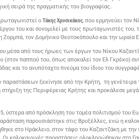
ική σειρά της πραγματικής του βιογραφίας.
πρωταγωνιστεί ο
Τάκης Χρυσικάκος
, που ερμηνεύει τον 
έργου του και συνομιλεί με τους πρωταγωνιστές του, 
η Ζορμπά, τον Δομήνικο Θεοτοκόπουλο και την ωραία 
ου μέσα από τους ήρωες των έργων του Νίκου Καζαντζ
υ (στον παππού του, όπως αποκαλεί τον Ελ Γκρέκο) συ
άδας και το ανυπόταχτο πνεύμα του ίδιου του συγγραφ
 παραστάσεων ξεκίνησε από την Κρήτη, τη γενέτειρα 
η στήριξη της Περιφέρειας Κρήτης και προκάλεσε μεγ
015, ύστερα από πρόσκληση του τομέα πολιτισμού του 
παράσταση παρουσιάστηκε στις Βρυξέλλες, ενώ η καλο
θηκε στο Ηράκλειο, στον τάφο του Καζαντζάκη με την
 Οι καλοκαιρινές παραστάσεις ολοκληρώθηκαν στη Γα