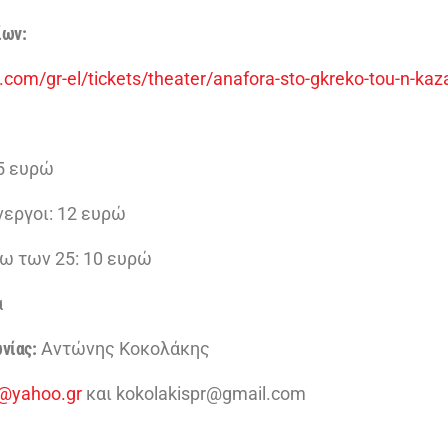
ίων:
com/gr-el/tickets/theater/anafora-sto-gkreko-tou-n-kaz
15 ευρώ
νεργοι: 12 ευρώ
τω των 25: 10 ευρώ
ά
νίας:
Αντώνης Κοκολάκης
r@yahoo.gr
και kokolakispr@gmail.com