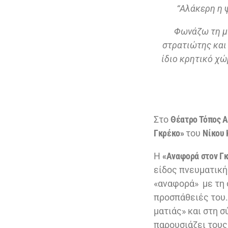
“Αλάκερη η ψ
Φωνάζω τη μν
στρατιώτης και 
ίδιο κρητικό χώ
Στο
Θέατρο Τόπος 
Γκρέκο»
του
Νίκου 
Η
«Αναφορά στον Γκ
είδος πνευματική
«αναφορά» με τη σ
προσπάθειές του.
ματιάς» και στη 
παρουσιάζει τους