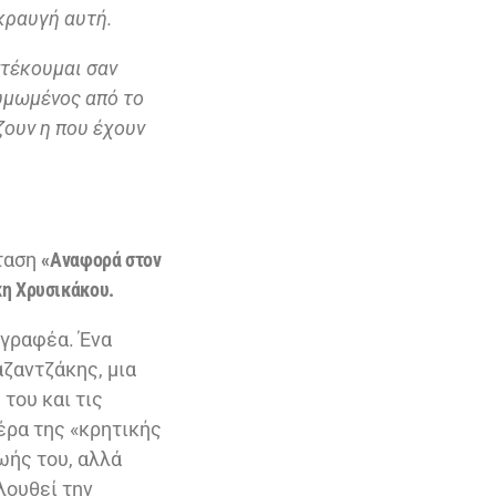
 κραυγή αυτή.
στέκουμαι σαν
ζυμωμένος από το
ζουν η που έχουν
ταση
«Αναφορά στον
η Χρυσικάκου.
γγραφέα. Ένα
αζαντζάκης, μια
του και τις
έρα της «κρητικής
ωής του, αλλά
λουθεί την