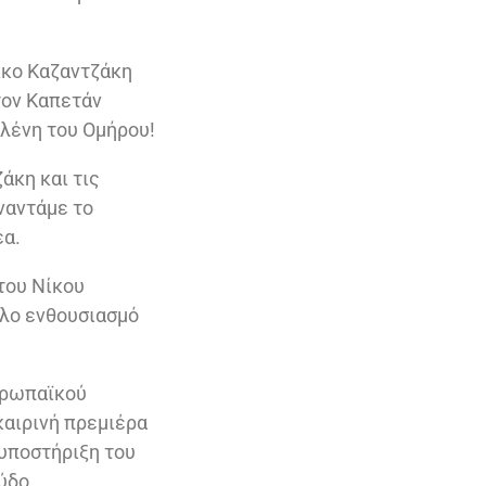
Νίκο Καζαντζάκη
τον Καπετάν
Ελένη του Ομήρου!
άκη και τις
ναντάμε το
έα.
του Νίκου
άλο ενθουσιασμό
Ευρωπαϊκού
καιρινή πρεμιέρα
 υποστήριξη του
ύδο.