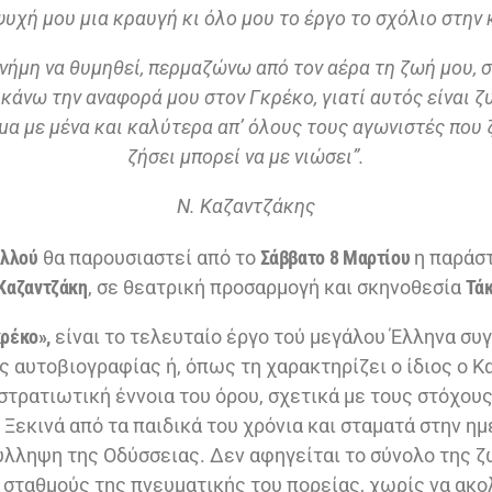
υχή μου μια κραυγή κι όλο μου το έργο το σχόλιο στην
ήμη να θυμηθεί, περμαζώνω από τον αέρα τη ζωή μου, 
κάνω την αναφορά μου στον Γκρέκο, γιατί αυτός είναι 
μα με μένα και καλύτερα απ’ όλους τους αγωνιστές που 
ζήσει μπορεί να με νιώσει”.
Ν. Καζαντζάκης
Αλλού
θα παρουσιαστεί από το
Σάββατο 8 Μαρτίου
η παράσ
Καζαντζάκη
, σε θεατρική προσαρμογή και σκηνοθεσία
Τάκ
ρέκο»,
είναι το τελευταίο έργο τού μεγάλου Έλληνα συ
ς αυτοβιογραφίας ή, όπως τη χαρακτηρίζει ο ίδιος ο Κ
τρατιωτική έννοια του όρου, σχετικά με τους στόχους 
 Ξεκινά από τα παιδικά του χρόνια και σταματά στην ημ
σύλληψη της Οδύσσειας. Δεν αφηγείται το σύνολο της ζ
 σταθμούς της πνευματικής του πορείας, χωρίς να ακο