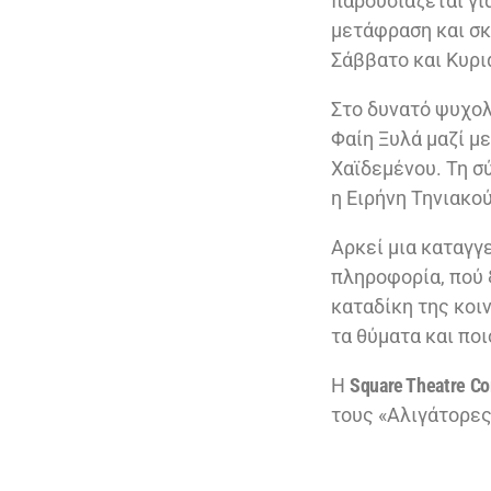
παρουσιάζεται γι
μετάφραση και σκ
Σάββατο και Κυρι
Στο δυνατό ψυχολ
Φαίη Ξυλά μαζί μ
Χαϊδεμένου. Τη σ
η Ειρήνη Τηνιακού
Αρκεί μια καταγγε
πληροφορία, πού ξ
καταδίκη της κοι
τα θύματα και ποι
Η
Square
Theatre C
τους «Αλιγάτορες