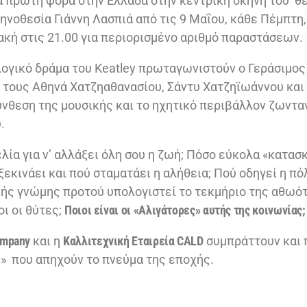
α πρώτη φορά στην Ελλάδα στην κεντρική σκηνή του θ
ηνοθεσία Γιάννη Λασπιά από τις 9 Μαΐου, κάθε Πέμπτη
ακή στις 21.00 για περιορισμένο αριθμό παραστάσεων.
ογικό δράμα του Keatley πρωταγωνιστούν ο Γεράσιμος 
ε τους Αθηνά Χατζηαθανασίου, Σάντυ Χατζηϊωάννου κα
ύνθεση της μουσικής και το ηχητικό περιβάλλον ζωντα
.
λία για ν’ αλλάξει όλη σου η ζωή; Πόσο εύκολα «κατασ
εκινάει και πού σταματάει η αλήθεια; Πού οδηγεί η πό
νής γνώμης προτού υπολογιστεί το τεκμήριο της αθωότ
οι οι θύτες;
Ποιοι είναι οι «Αλιγάτορες» αυτής της κοινωνίας;
ompany
και η
Καλλιτεχνική Εταιρεία
CALD
συμπράττουν και 
» που απηχούν το πνεύμα της εποχής.