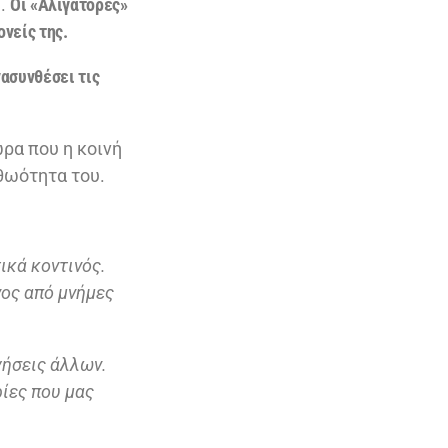
ς.
Οι «Αλιγάτορες»
ονείς της.
νασυνθέσει τις
ρα που η κοινή
αθωότητα του.
ικά κοντινός.
νος από μνήμες
γήσεις άλλων.
ρίες που μας