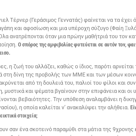
ελ Τέρνερ (Γεράσιμος Γεννατάς) φαίνεται να τα έχει ό
αγάπη και αφοσίωση και μια υπέροχη σύζυγο (Φαίη Ξυλά
 Όλα ανατρέπονται όταν μια πρώην μαθήτριά του τον κα
ποίηση.
Ο σπόρος της αμφιβολίας φυτεύεται σε αυτόν τον, φαι
εισο.
ς, η ζωή του αλλάζει, καθώς ο ίδιος, παρότι αρνείται 
ά στη δίνη της προβολής των ΜΜΕ και των μέσων κοι
κρύνεται από τη δουλειά του, παλιοί του φίλοι και συ
η, μυστικά και ψέματα βγαίνουν στην επιφάνεια και οι 
γίνονται βεβαιότητες. Την υπόθεση αναλαμβάνει η δικη
σίου), η οποία καλείται ν’ ανακαλύψει την αλήθεια.
Εί
εικτικά στοιχεία;
υν σαν ένα σκοτεινό παραμύθι στα μάτια της 9χρονης 