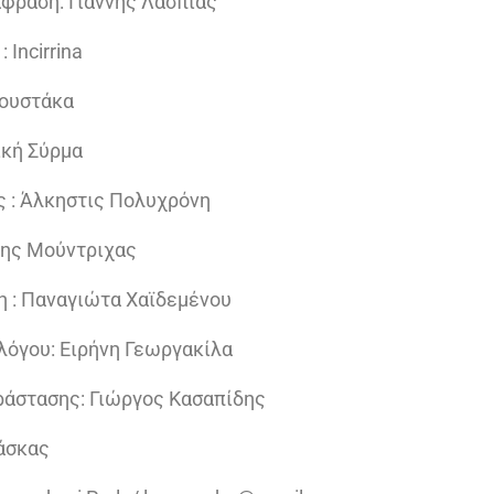
φραση: Γιάννης Λασπιάς
 Incirrina
Μουστάκα
ική Σύρμα
ς : Άλκηστις Πολυχρόνη
λης Μούντριχας
η : Παναγιώτα Χαϊδεμένου
λόγου: Ειρήνη Γεωργακίλα
άστασης: Γιώργος Κασαπίδης
Χάσκας