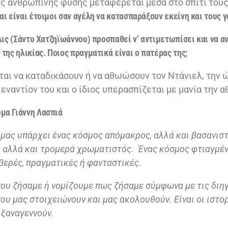
ης ανθρώπινης φύσης μεταφέρεται μέσα στο σπίτι του
αι είναι έτοιμοι σαν αγέλη να κατασπαράξουν εκείνη και τους γ
λις (Σάντυ Χατζηϊωάννου) προσπαθεί ν’ αντιμετωπίσει και να α
 της ηλικίας. Ποιος πραγματικά είναι ο πατέρας της;
ται να καταδικάσουν ή να αθωώσουν τον Ντάνιελ, την ώ
εναντίον του και ο ίδιος υπερασπίζεται με μανία την 
μα Γιάννη Λασπιά
 μας υπάρχει ένας κόσμος απόμακρος, αλλά και βασανιστ
, αλλά και τρομερά χρωματιστός. Ένας κόσμος φτιαγμέ
βερές, πραγματικές ή φανταστικές.
 που ζήσαμε ή νομίζουμε πως ζήσαμε σύμφωνα με τις διη
 που μας στοιχειώνουν και μας ακολουθούν. Είναι οι ιστο
 ξαναγεννούν.