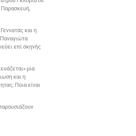
εάτρου Γκλόρια σε
, Παρασκευή,
Γεννατάς και η
ι Παναγιώτα
νεύει επί σκηνής
κευάζεται» μια
λωση και η
ητας; Ποια είναι
παρουσιάζουν