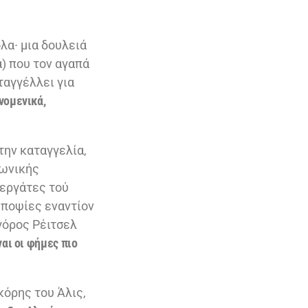
λα∙ μια δουλειά
) που τον αγαπά
ταγγέλλει για
νομενικά,
την καταγγελία,
νωνικής
νεργάτες τού
υποψίες εναντίον
γόρος Ρέιτσελ
ναι οι φήμες πιο
κόρης του Άλις,