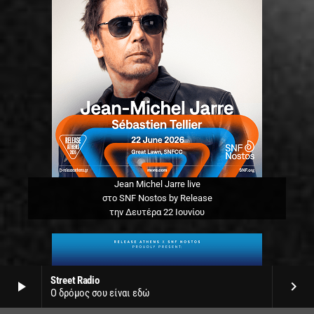
Jean Michel Jarre live
στο SNF Nostos by Release
την Δευτέρα 22 Ιουνίου
Street Radio
play_arrow
keyboard_arrow_right
Ο δρόμος σου είναι εδώ