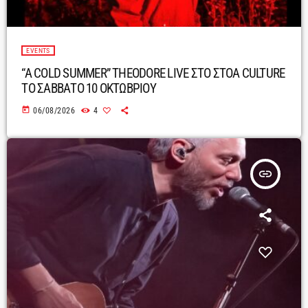
EVENTS
“A COLD SUMMER” THEODORE LIVE ΣΤΟ ΣΤΟΑ CULTURE
ΤΟ ΣΑΒΒΑΤΟ 10 ΟΚΤΩΒΡΙΟΥ
today
06/08/2026
4
insert_link