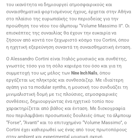
του ικανότητα να δημιουργεί ατμοσφαιρικούς και
συναισθηματικά φορτισμένους ήχους, έρχεται στην Αθήνα
στο πλαίσιο της ευρωπαϊκής του περιοδείας για την
προώθηση του νέου του άλμπουμ “Volume Massimo II”. Οι
επισκέπτες της συναυλίας θα έχουν την ευκαιρία να
ζήσουν από κοντά τον ξεχωριστό κόσμο του Cortini, όπου
η ηχητική εξερεύνηση συναντά τη συναισθηματική ένταση.
Ο Alessandro Cortini είναι Ιταλός μουσικός και συνθέτης,
γνωστός τόσο για τη σόλο καριέρα του όσο και για τη
συμμετοχή του ως μέλος των
Nine
Inch
Nails
, όπου
εργάζεται ως πληκτράς και συνθεσάιζερ. Με ιδιαίτερη
αγάπη για τα modular synths, η μουσική του συνδυάζει τη
μινιμαλιστική δομή με τις πλούσιες, ατμοσφαιρικές
συνθέσεις, δημιουργώντας ένα ηχητικό τοπίο που
χαρακτηρίζεται από βάθος και ένταση. Με δισκογραφία
που περιλαμβάνει προσωπικές δουλειές όπως τα άλμπουμ
“Forse”, “Avanti” και το επιτυχημένο “Volume Massimo”, ο
Cortini έχει καθιερωθεί ως ένας από τους πρωτοπόρους
στην ambient και experimental μουσική σκηνή.