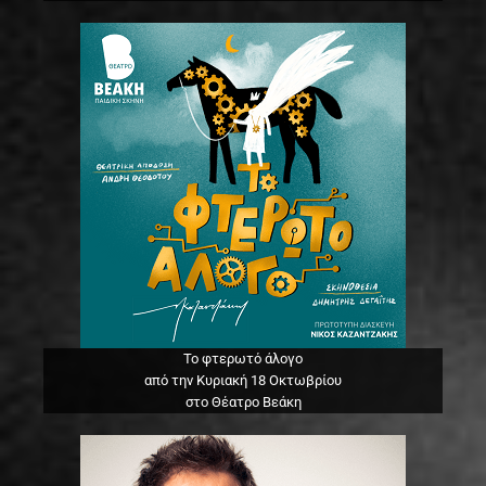
Το φτερωτό άλογο
από την Κυριακή 18 Οκτωβρίου
στο Θέατρο Βεάκη