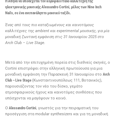
Η Αθήνα να υποδέχεται τον κορυφαίο Ιταλό καλλιτέχνη της
ηλεκτρονικής μουσικής
Alessandro
Cortini
, μέλος των
Nine
Inch
Nails
, σε ένα ανεπανάληπτο μουσικό ταξίδι.
Ένας από τους πιο καταξιωμένους και καινοτόμους
καλλιτέχνες της
ambient
και
experimental
μουσικής, για μία
μοναδική ζωντανή εμφάνιση στις 31 Ιανουαρίου 2025 στο
Arch
Club
–
Live
Stage
.
Μετά από την επιτυχημένη πορεία στις διεθνείς σκηνές, ο
Cortini επιστρέφει στην ελληνική πρωτεύουσα για μια
μοναδική εμφάνιση την Παρασκευή 31 Ιανουαρίου στο
Arch
Club
–
Live
Stage
(Κωνσταντινουπόλεως 111, Βοτανικός),
παρουσιάζοντας τον νέο του δίσκο, γεμάτο
ατμοσφαιρικούς ήχους και καινοτόμες συνθέσεις που
υπόσχονται να μαγέψουν το κοινό.
Ο
Alessandro
Cortini
, γνωστός για την πειραματική του
προσέγγιση στα modular synthesizers και για τη μοναδική