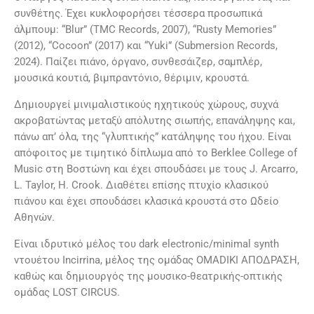
συνθέτης. Έχει κυκλοφορήσει τέσσερα προσωπικά
άλμπουμ: “Blur” (TMC Records, 2007), “Rusty Memories”
(2012), “Cocoon” (2017) και “Yuki” (Submersion Records,
2024). Παίζει πιάνο, όργανο, συνθεσάιζερ, σαμπλέρ,
μουσικά κουτιά, βιμπραντόνιο, θέριμιν, κρουστά.
Δημιουργεί μινιμαλιστικούς ηχητικούς χώρους, συχνά
ακροβατώντας μεταξύ απόλυτης σιωπής, επανάληψης και,
πάνω απ’ όλα, της “γλυπτικής” κατάληψης του ήχου. Είναι
απόφοιτος με τιμητικό δίπλωμα από το Berklee College of
Music στη Βοστώνη και έχει σπουδάσει με τους J. Arcarro,
L. Taylor, H. Crook. Διαθέτει επίσης πτυχίο κλασικού
πιάνου και έχει σπουδάσει κλασικά κρουστά στο Ωδείο
Αθηνών.
Είναι ιδρυτικό μέλος του dark electronic/minimal synth
ντουέτου Incirrina, μέλος της ομάδας OMADIKI ΑΠΟΔΡΑΣΗ,
καθώς και δημιουργός της μουσικο-θεατρικής-οπτικής
ομάδας LOST CIRCUS.