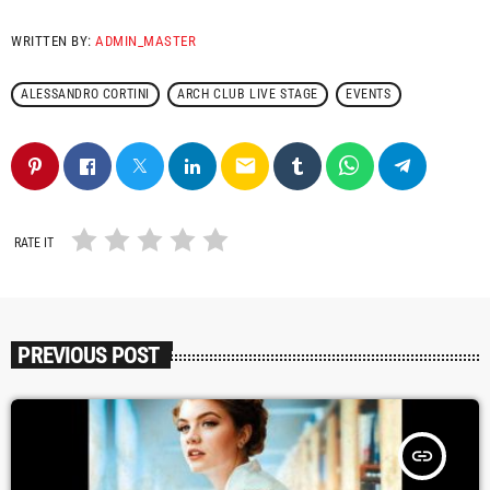
WRITTEN BY:
ADMIN_MASTER
ALESSANDRO CORTINI
ARCH CLUB LIVE STAGE
EVENTS
email
RATE IT
PREVIOUS POST
insert_link