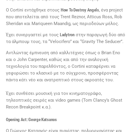
Ο Cortini εντάχθηκε στους
How
To
Destroy
Angels
, ένα project
που αποτελείται από τους Trent Reznor, Atticus Ross, Rob
Sheridan και Mariqueen Maandig, ως περιοδεύων μέλος.
Έχει συνεργαστεί με τους
Ladytron
στην παραγωγή δύο από
τα άλμπουμ τους, τα “Velocifero” και “Gravity The Seducer”.
Αντλώντας έμπνευση από καλλιτέχνες όπως ο Brian Eno
και ο John Carpenter, καθώς και από την αναλογική
τεχνολογία του παρελθόντος, ο Cortini καταφέρνει να
γεφυρώσει το κλασικό με το σύγχρονο, προσφέροντας
πάντα κάτι νέο και ανατρεπτικό στους ακροατές του.
Έχει συνθέσει μουσική για τον κινηματογράφο,
τηλεοπτικές σειρές και video games (Tom Clancy’s Ghost
Recon Breakpoint κ.α.).
Opening
Act
: George
Katsanos
Ο Γιώργος Κατσανός είναι πιανίστας, πολυοργανίστας και