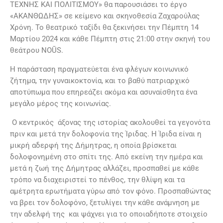
ΤΕΧΝΗΣ ΚΑΙ ΠΟΛΙΤΙΣΜΟΥ» θα παρουσιάσει το έργο
«ΑΚΑΝΘΩΔΗΣ» σε κείμενο και σκηνοθεσία Ζαχαρούλας
Χρόνη. Το θεατρικό ταξίδι θα ξεκινήσει την Πέμπτη 14
Μαρτίου 2024 και κάθε Πέμπτη στις 21:00 στην σκηνή του
θεάτρου NOŪS.
Η παράσταση πραγματεύεται ένα φλέγων κοινωνικό
ζήτημα, την γυναικοκτονία, και το βαθύ πατριαρχικό
αποτύπωμα που επηρεάζει ακόμα και ασυναίσθητα ένα
μεγάλο μέρος της κοινωνίας.
Ο κεντρικός άξονας της ιστορίας ακολουθεί τα γεγονότα
πριν και μετά την δολοφονία της Ίριδας. Η Ίριδα είναι η
μικρή αδερφή της Δήμητρας, η οποία βρίσκεται
δολοφονημένη στο σπίτι της. Από εκείνη την ημέρα και
μετά η ζωή της Δήμητρας αλλάζει, προσπαθεί με κάθε
τρόπο να διαχειριστεί το πένθος, την θλίψη και τα
αμέτρητα ερωτήματα γύρω από τον φόνο. Προσπαθώντας
να βρει τον δολοφόνο, ξετυλίγει την κάθε ανάμνηση με
την αδελφή της και ψάχνει για το οποιαδήποτε στοιχείο