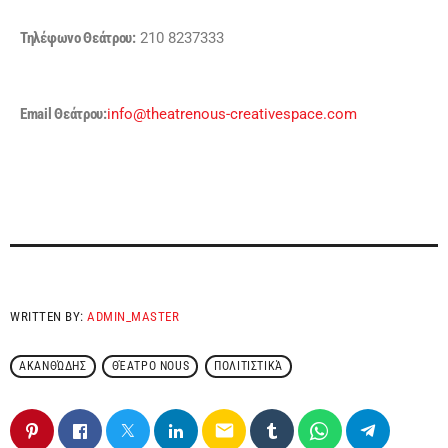
Τηλέφωνο Θεάτρου:
210 8237333
Email
Θεάτρου
:
info@theatrenous-creativespace.com
WRITTEN BY:
ADMIN_MASTER
ΑΚΑΝΘΏΔΗΣ
ΘΈΑΤΡΟ NOUS
ΠΟΛΙΤΙΣΤΙΚΆ
email