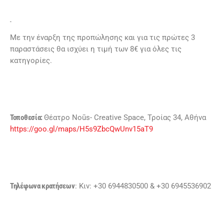
Με την έναρξη της προπώλησης και για τις πρώτες 3
παραστάσεις θα ισχύει η τιμή των 8€ για όλες τις
κατηγορίες.
Τοποθεσία:
Θέατρο Noūs- Creative Space, Τροίας 34, Αθήνα
https://goo.gl/maps/H5s9ZbcQwUnv15aT9
Τηλέφωνα κρατήσεων
: Κιν: +30 6944830500 & +30 6945536902