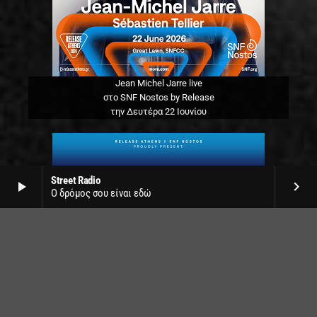
Jean Michel Jarre live
στο SNF Nostos by Release
την Δευτέρα 22 Ιουνίου
Street Radio
play_arrow
keyboard_arrow_right
Ο δρόμος σου είναι εδώ