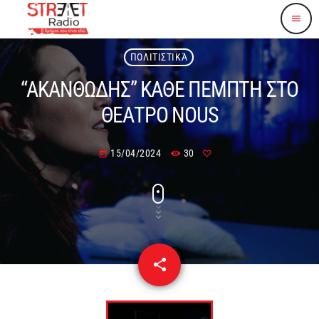
menu
ΠΟΛΙΤΙΣΤΙΚΆ
“ΑΚΑΝΘΩΔΗΣ” ΚΑΘΕ ΠΕΜΠΤΗ ΣΤΟ
ΘΕΑΤΡΟ NOUS
15/04/2024
30
today
share
email