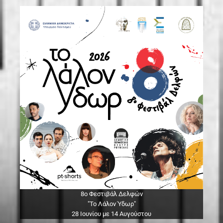
8ο Φεστιβάλ Δελφών
"Το Λάλον Ύδωρ"
28 Ιουνίου με 14 Αυγούστου