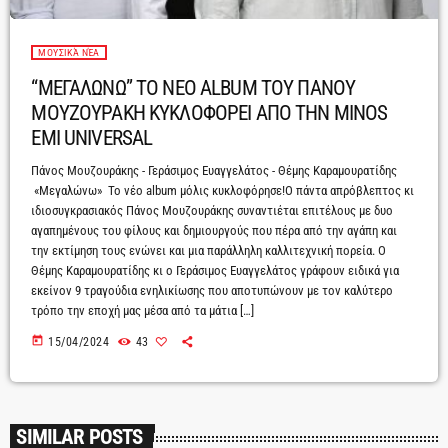
ΜΟΥΣΙΚΆ ΝΈΑ
“ΜΕΓΑΛΩΝΩ” ΤΟ ΝΕΟ ALBUM ΤΟΥ ΠΑΝΟΥ
ΜΟΥΖΟΥΡΑΚΗ ΚΥΚΛΟΦΟΡΕΙ ΑΠΟ ΤΗΝ MINOS
EMI UNIVERSAL
Πάνος Μουζουράκης - Γεράσιμος Ευαγγελάτος - Θέμης Καραμουρατίδης
«Μεγαλώνω» Το νέο album μόλις κυκλοφόρησε!Ο πάντα απρόβλεπτος κι
ιδιοσυγκρασιακός Πάνος Μουζουράκης συναντιέται επιτέλους με δυο
αγαπημένους του φίλους και δημιουργούς που πέρα από την αγάπη και
την εκτίμηση τους ενώνει και μια παράλληλη καλλιτεχνική πορεία. Ο
Θέμης Καραμουρατίδης κι ο Γεράσιμος Ευαγγελάτος γράφουν ειδικά για
εκείνον 9 τραγούδια ενηλικίωσης που αποτυπώνουν με τον καλύτερο
τρόπο την εποχή μας μέσα από τα μάτια […]
today
15/04/2024
43
SIMILAR POSTS