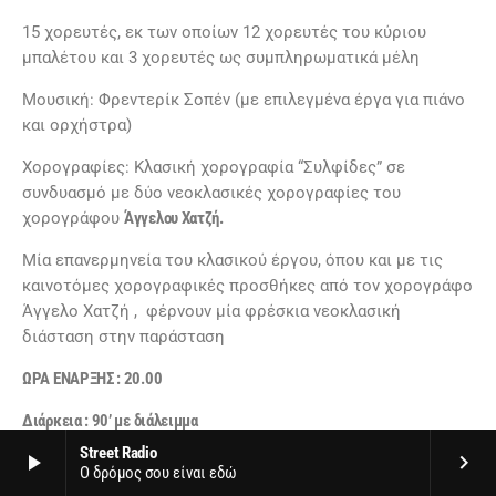
15 χορευτές, εκ των οποίων 12 χορευτές του κύριου
μπαλέτου και 3 χορευτές ως συμπληρωματικά μέλη
Μουσική: Φρεντερίκ Σοπέν (με επιλεγμένα έργα για πιάνο
και ορχήστρα)
Χορογραφίες: Κλασική χορογραφία “Συλφίδες” σε
συνδυασμό με δύο νεοκλασικές χορογραφίες του
χορογράφου
Άγγελου Χατζή.
Mία επανερμηνεία του κλασικού έργου, όπου και με τις
καινοτόμες χορογραφικές προσθήκες από τον χορογράφο
Άγγελο Χατζή , φέρνουν μία φρέσκια νεοκλασική
διάσταση στην παράσταση
ΩΡΑ ENAΡΞΗΣ : 20.00
Διάρκεια : 90’ με διάλειμμα
Street Radio
play_arrow
keyboard_arrow_right
Ο δρόμος σου είναι εδώ