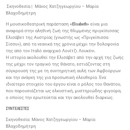
Σκηνοθεσία | Μάνος Χατζηγεωργίου – Μαρία
Βλαχοδημήτρη
Η μουσικοθεατρική παράσταση
«Elisabeth»
είναι μια
αναφορά στην αληθινή ζωή της θλιμμένης πριγκίπισσας
Ελισάβετ της Αυστρίας (γνωστής ως «Πριγκίπισσα
Σίσσυ»), από τα νεανικά της χρόνια μέχρι την δολοφονία
της από τον Ιταλό αναρχικό Λουϊτζι Λουκένι.
Η ιστορία ακολουθεί την Ελισάβετ από την αρχή της ζωής
της μέχρι τον τραγικό της θάνατο, εστιάζοντας στη
σύγκρουσή της με τη συντηρητική αυλή των Αψβούργων
και την ανάγκη της για προσωπική ελευθερία. Ένα
ιδιαίτερο στοιχείο του έργου είναι ο ρόλος του Θανάτου,
που παρουσιάζεται ως ελκυστική, μυστηριώδης φιγούρα,
ο οποίος την ερωτεύεται και την ακολουθεί διαρκώς.
ΣΥΝΤΕΛΕΣΤΕΣ
Σκηνοθεσία: Μάνος Χατζηγεωργίου – Μαρία
Βλαχοδημήτρη