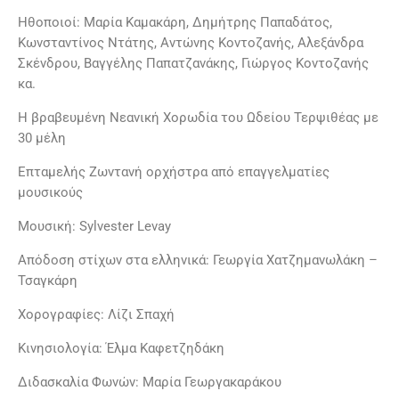
Ηθοποιοί: Μαρία Καμακάρη, Δημήτρης Παπαδάτος,
Κωνσταντίνος Ντάτης, Αντώνης Κοντοζανής, Αλεξάνδρα
Σκένδρου, Βαγγέλης Παπατζανάκης, Γιώργος Κοντοζανής
κα.
Η βραβευμένη Νεανική Χορωδία του Ωδείου Τερψιθέας με
30 μέλη
Επταμελής Ζωντανή ορχήστρα από επαγγελματίες
μουσικούς
Μουσική: Sylvester Levay
Απόδοση στίχων στα ελληνικά: Γεωργία Χατζημανωλάκη –
Τσαγκάρη
Χορογραφίες: Λίζι Σπαχή
Κινησιολογία: Έλμα Καφετζηδάκη
Διδασκαλία Φωνών: Μαρία Γεωργακαράκου