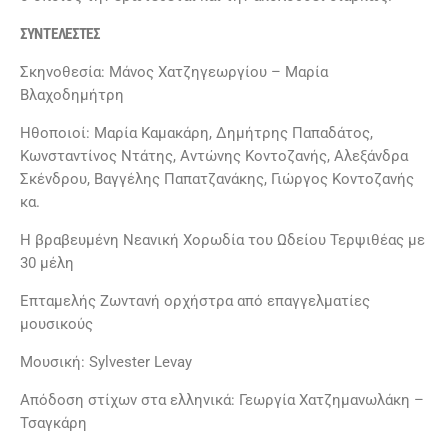
ΣΥΝΤΕΛΕΣΤΕΣ
Σκηνοθεσία: Μάνος Χατζηγεωργίου – Μαρία
Βλαχοδημήτρη
Ηθοποιοί: Μαρία Καμακάρη, Δημήτρης Παπαδάτος,
Κωνσταντίνος Ντάτης, Αντώνης Κοντοζανής, Αλεξάνδρα
Σκένδρου, Βαγγέλης Παπατζανάκης, Γιώργος Κοντοζανής
κα.
Η βραβευμένη Νεανική Χορωδία του Ωδείου Τερψιθέας με
30 μέλη
Επταμελής Ζωντανή ορχήστρα από επαγγελματίες
μουσικούς
Μουσική: Sylvester Levay
Απόδοση στίχων στα ελληνικά: Γεωργία Χατζημανωλάκη –
Τσαγκάρη