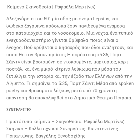
Κείμενο-Σκηνοθεσία | Ραφαέλα Μαρτίνεζ
Αλεξάνδρεια του 50’, μία οδός με όνομα Lepsius, και
δώδεκα ξάγρυπνα πρόσωπα ζουν παγιδευμένα ανάμεσα
στο πατριαρχείο και το νοσοκομείο. Μια νύχτα, ένα τυπικό
ενεχυροδανειστήριο γίνεται θρύψαλα· ποιος είναι ο
ένοχος; Πού κρύβεται ο θησαυρός που όλοι αναζητούν, και
ποιοι θα τον βρουν πρώτοι; Η παράσταση «5:35, Πορτ
Σάιντ» είναι βασισμένη σε ντοκουμέντα, μαρτυρίες, κάρτ
ποστάλ, και ένα μικρό κίτρινο λεύκωμα που μέσα του
ξετυλίγει την ιστορία και την έξοδο των Ελλήνων από την
Αίγυπτο. Τι σημαίνει το 5:35, Πορτ Σάιντ; Μέσα από spoken
poetry και θραύσματα λέξεων, μετά από 70 χρόνια η
απάντηση θα αποκαλυφθεί στο Δημοτικό Θέατρο Πειραιά.
ΣΥΝΤΕΛΕΣΤΕΣ
Πρωτότυπο κείμενο – Σκηνοθεσία: Ραφαέλα Μαρτίνεζ
Σκηνικά – Καλλιτεχνικοί Συνεργάτες: Κωνσταντίνος
Παπαντώνης, Βαγγέλης Ξενοδοχίδης