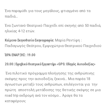
Ένα παραμύθι για τους μεγάλους, φτιαγμένο από τα
παιδιά…
Ένα ζωντανό Θεατρικό Παιχνίδι επί σκηνής από 50 παιδιά,
ηλικίας 4-12 ετών.
Κείμενα-Σκηνοθεσία-Σκηνογραφία:
Μαρία Ρεντίφη :
Παιδαγωγός Θεάτρου, Εμψυχώτρια Θεατρικού Παιχνιδιού
ΏΡΑ ΕΝΑΡΞΗΣ : 19.00
20.00 | Εφηβικό Θεατρικό Εργαστήρι «GPS: Οδηγός Αισιοδοξίας»
Ένα πιλοτικό πρόγραμμα πλοήγησης της ανθρώπινης
σκέψης προς την αισιοδοξία, ξεκινά… Μια παρέα 18
άγνωστων μεταξύ τους ανθρώπων, επιλέγονται για την
πρώτη αποστολή μετάδοσης της θετικής σκέψης σε μια
road trip εκδρομή ανά τον κόσμο… Άραγε θα τα
καταφέρουν;