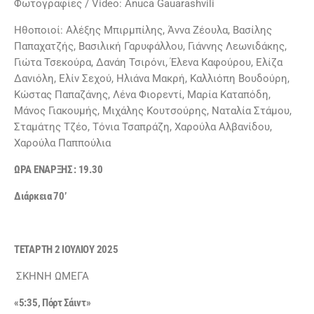
Φωτογραφίες / Video: Anuca Gauarashvili
Ηθοποιοί: Αλέξης Μπιρμπίλης, Άννα Ζέουλα, Βασίλης
Παπαχατζής, Βασιλική Γαρυφάλλου, Γιάννης Λεωνιδάκης,
Γιώτα Τσεκούρα, Δανάη Τσιρόνι, Έλενα Καφούρου, Ελίζα
Δανιόλη, Ελίν Σεχού, Ηλιάνα Μακρή, Καλλιόπη Βουδούρη,
Κώστας Παπαζάνης, Λένα Φιορεντί, Μαρία Καταπόδη,
Μάνος Γιακουμής, Μιχάλης Κουτσούρης, Ναταλία Στάμου,
Σταμάτης Τζέο, Τόνια Τσαπράζη, Χαρούλα Αλβανίδου,
Χαρούλα Παππούλια
ΩΡΑ ΕΝΑΡΞΗΣ : 19.30
Διάρκεια 70’
TETAΡΤΗ 2 ΙΟΥΛΙΟΥ 2025
ΣΚΗΝΗ ΩΜΕΓΑ
«5:35, Πόρτ Σάιντ»