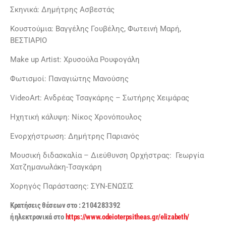
Σκηνικά: Δημήτρης Ασβεστάς
Κουστούμια: Βαγγέλης Γουβέλης, Φωτεινή Μαρή,
ΒΕΣΤΙΑΡΙΟ
Make up Artist: Χρυσούλα Ρουφογάλη
Φωτισμοί: Παναγιώτης Μανούσης
VideoArt: Ανδρέας Τσαγκάρης – Σωτήρης Χειμάρας
Ηχητική κάλυψη: Νίκος Χρονόπουλος
Ενορχήστρωση: Δημήτρης Παριανός
Μουσική διδασκαλία – Διεύθυνση Ορχήστρας: Γεωργία
Χατζημανωλάκη-Τσαγκάρη
Χορηγός Παράστασης: ΣΥΝ-ΕΝΩΣΙΣ
K
ρατήσεις θέσεων στο : 2104283392
ή ηλεκτρονικά στο
https://www.odeioterpsitheas.gr/elizabeth/