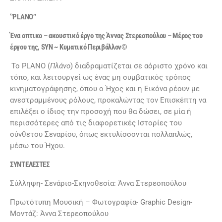
‘’PLANO’’
Ένα οπτικο – ακουστικό έργο της Άννας Στερεοπούλου – Μέρος του
έργου της, SYN ~ Κυματικό Περιβάλλον©
Το PLANO (
Πλάνο
) διαδραματίζεται σε αόριστο χρόνο και
τόπο, και λειτουργεί ως ένας μη συμβατικός τρόπος
κινηματογράφησης, όπου ο Ήχος και η Εικόνα ρέουν με
ανεστραμμένους ρόλους, προκαλώντας τον Επισκέπτη να
επιλέξει ο ίδιος την προσοχή που θα δώσει, σε μία ή
περισσότερες από τις διαφορετικές Ιστορίες του
σύνθετου Σεναρίου, όπως εκτυλίσσονται πολλαπλώς,
μέσω του Ήχου.
ΣΥΝΤΕΛΕΣΤΕΣ
Σύλληψη- Σενάριο-Σκηνοθεσία: Άννα Στερεοπούλου
Πρωτότυπη Μουσική – Φωτογραφία- Graphic Design-
Μοντάζ: Άννα Στερεοπούλου