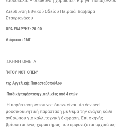
Διδασκαλία – διεύθυνση χορωδίας: Ειρήνη Παπάζογλου
Διεύθυνση Εθνικού Ωδείου Πειραιά: Βαρβάρα
Σταυριανάκου
ΩΡΑ ΕΝΑΡΞΗΣ : 20.00
Διάρκεια : 160’
ΣΚΗΝΗ ΩΜΕΓΑ
‘’ΝΤΟΥ_ΝΟΤ_ΟΠΕΝ’’
της Αγγελικής Παπασταθοπούλου
Παιδική παράσταση για ηλικίες από 4 ετών
Η παράσταση «ντου νοτ όπεν» είναι μία devised
μουσικοκινητική παράσταση με θέμα την ανάγκη κάθε
ανθρώπου για καλλιτεχνική έκφραση. Επί σκηνής
βρίσκεται ένας χαρακτήρας που εμφανίζεται αρχικά ως