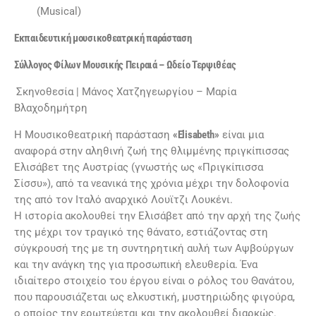
(Musical)
Εκπαιδευτική μουσικοθεατρική παράσταση
Σύλλογος Φίλων Μουσικής Πειραιά – Ωδείο Τερψιθέας
Σκηνοθεσία | Μάνος Χατζηγεωργίου – Μαρία
Βλαχοδημήτρη
Η Μουσικοθεατρική παράσταση
«Elisabeth»
είναι μια
αναφορά στην αληθινή ζωή της θλιμμένης πριγκίπισσας
Ελισάβετ της Αυστρίας (γνωστής ως «Πριγκίπισσα
Σίσσυ»), από τα νεανικά της χρόνια μέχρι την δολοφονία
της από τον Ιταλό αναρχικό Λουϊτζι Λουκένι.
Η ιστορία ακολουθεί την Ελισάβετ από την αρχή της ζωής
της μέχρι τον τραγικό της θάνατο, εστιάζοντας στη
σύγκρουσή της με τη συντηρητική αυλή των Αψβούργων
και την ανάγκη της για προσωπική ελευθερία. Ένα
ιδιαίτερο στοιχείο του έργου είναι ο ρόλος του Θανάτου,
που παρουσιάζεται ως ελκυστική, μυστηριώδης φιγούρα,
ο οποίος την ερωτεύεται και την ακολουθεί διαρκώς.