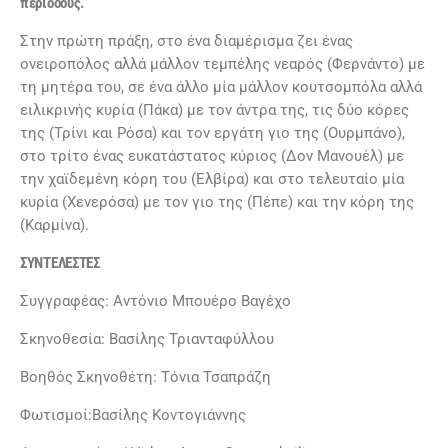
περιόδους.
Στην πρώτη πράξη, στο ένα διαμέρισμα ζει ένας
ονειροπόλος αλλά μάλλον τεμπέλης νεαρός (Φερνάντο) με
τη μητέρα του, σε ένα άλλο μία μάλλον κουτσομπόλα αλλά
ειλικρινής κυρία (Πάκα) με τον άντρα της, τις δύο κόρες
της (Τρίνι και Ρόσα) και τον εργάτη γιο της (Ουρμπάνο),
στο τρίτο ένας ευκατάστατος κύριος (Δον Μανουέλ) με
την χαϊδεμένη κόρη του (Ελβίρα) και στο τελευταίο μία
κυρία (Χενερόσα) με τον γιο της (Πέπε) και την κόρη της
(Καρμίνα).
ΣΥΝΤΕΛΕΣΤΕΣ
Συγγραφέας: Αντόνιο Μπουέρο Βαγέχο
Σκηνοθεσία: Βασίλης Τριανταφύλλου
Βοηθός Σκηνοθέτη: Τόνια Τσαπράζη
Φωτισμοί:Βασίλης Κοντογιάννης