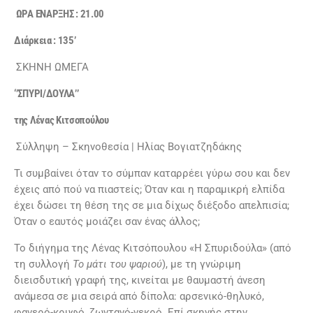
ΩΡΑ ΕΝΑΡΞΗΣ : 21.00
Διάρκεια : 135’
ΣΚΗΝΗ ΩΜΕΓΑ
‘’ΣΠΥΡΙ/ΔΟΥΛΑ’’
της Λένας Κιτσοπούλου
Σύλληψη – Σκηνοθεσία | Ηλίας Βογιατζηδάκης
Τι συμβαίνει όταν το σύμπαν καταρρέει γύρω σου και δεν
έχεις από πού να πιαστείς; Όταν και η παραμικρή ελπίδα
έχει δώσει τη θέση της σε μια δίχως διέξοδο απελπισία;
Όταν ο εαυτός μοιάζει σαν ένας άλλος;
Το διήγημα της Λένας Κιτσόπουλου «Η Σπυριδούλα» (από
τη συλλογή
Το μάτι του ψαριού
), με τη γνώριμη
διεισδυτική γραφή της, κινείται με θαυμαστή άνεση
ανάμεσα σε μια σειρά από δίπολα: αρσενικό-θηλυκό,
φανερό-κρυφό, ζωντανό-νεκρό. Επί σκηνής στην