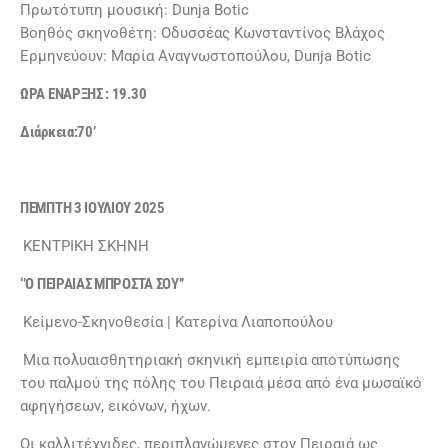
Πρωτότυπη μουσική: Dunja Botic
Βοηθός σκηνοθέτη: Οδυσσέας Κωνσταντίνος Βλάχος
Ερμηνεύουν: Μαρία Αναγνωστοπούλου, Dunja Botic
ΩΡΑ ΕΝΑΡΞΗΣ : 19.30
Διάρκεια:70’
ΠΕΜΠΤΗ 3 ΙΟΥΛΙΟΥ 2025
ΚΕΝΤΡΙΚΗ ΣΚΗΝΗ
‘’Ο ΠΕΙΡΑΙΑΣ ΜΠΡΟΣΤΑ ΣΟΥ’’
Κείμενο-Σκηνοθεσία | Κατερίνα Λιαποπούλου
Μια πολυαισθητηριακή σκηνική εμπειρία αποτύπωσης
του παλμού της πόλης του Πειραιά μέσα από ένα μωσαϊκό
αφηγήσεων, εικόνων, ήχων.
Οι καλλιτέχνιδες, περιπλανώμενες στον Πειραιά ως