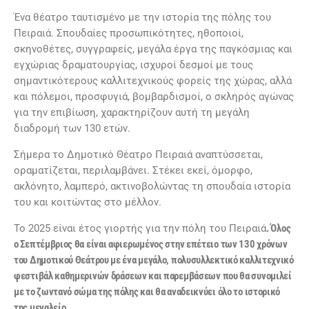
Ένα θέατρο ταυτισμένο με την ιστορία της πόλης του
Πειραιά. Σπουδαίες προσωπικότητες, ηθοποιοί,
σκηνοθέτες, συγγραφείς, μεγάλα έργα της παγκόσμιας και
εγχώριας δραματουργίας, ισχυροί δεσμοί με τους
σημαντικότερους καλλιτεχνικούς φορείς της χώρας, αλλά
και πόλεμοι, προσφυγιά, βομβαρδισμοί, ο σκληρός αγώνας
για την επιβίωση, χαρακτηρίζουν αυτή τη μεγάλη
διαδρομή των 130 ετών.
Σήμερα το Δημοτικό Θέατρο Πειραιά αναπτύσσεται,
οραματίζεται, περιλαμβάνει. Στέκει εκεί, όμορφο,
ακλόνητο, λαμπερό, ακτινοβολώντας τη σπουδαία ιστορία
του και κοιτώντας στο μέλλον.
Το 2025 είναι έτος γιορτής για την πόλη του Πειραιά
. Όλος
ο Σεπτέμβριος θα είναι αφιερωμένος στην επέτειο των 130 χρόνων
του Δημοτικού Θεάτρου με ένα μεγάλο, πολυσυλλεκτικό καλλιτεχνικό
φεστιβάλ καθημερινών δράσεων και παρεμβάσεων που θα συνομιλεί
με το ζωντανό σώμα της πόλης και θα αναδεικνύει όλο το ιστορικό
της μεγαλείο.