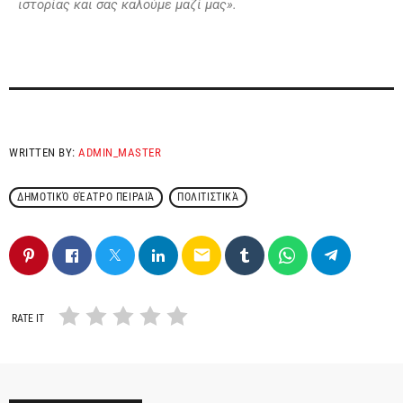
ιστορίας και σας καλούμε μαζί μας».
WRITTEN BY:
ADMIN_MASTER
ΔΗΜΟΤΙΚΌ ΘΈΑΤΡΟ ΠΕΙΡΑΙΆ
ΠΟΛΙΤΙΣΤΙΚΆ
email
RATE IT