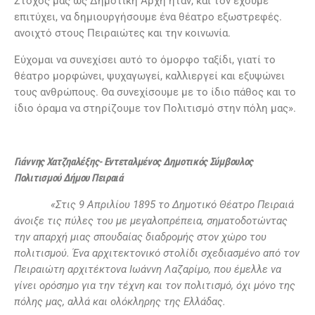
Στόχος μας ως Δημοτική Αρχή ήταν, και τον έχουμε
επιτύχει, να δημιουργήσουμε ένα θέατρο εξωστρεφές.
ανοιχτό στους Πειραιώτες και την κοινωνία.
Εύχομαι να συνεχίσει αυτό το όμορφο ταξίδι, γιατί το
θέατρο μορφώνει, ψυχαγωγεί, καλλιεργεί και εξυψώνει
τους ανθρώπους. Θα συνεχίσουμε με το ίδιο πάθος και το
ίδιο όραμα να στηρίζουμε τον Πολιτισμό στην πόλη μας».
Γιάννης Χατζηαλέξης- Εντεταλμένος Δημοτικός Σύμβουλος
Πολιτισμού Δήμου Πειραιά
«Στις 9 Απριλίου 1895 το Δημοτικό Θέατρο Πειραιά
άνοιξε τις πύλες του με μεγαλοπρέπεια, σηματοδοτώντας
την απαρχή μιας σπουδαίας διαδρομής στον χώρο του
πολιτισμού. Ένα αρχιτεκτονικό στολίδι σχεδιασμένο από τον
Πειραιώτη αρχιτέκτονα Ιωάννη Λαζαρίμο, που έμελλε να
γίνει ορόσημο για την τέχνη και τον πολιτισμό, όχι μόνο της
πόλης μας, αλλά και ολόκληρης της Ελλάδας.