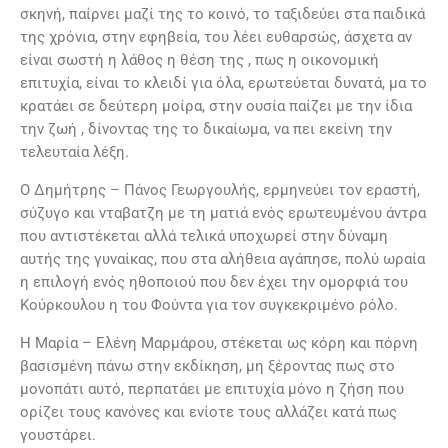
σκηνή, παίρνει μαζί της το κοινό, το ταξιδεύει στα παιδικά
της χρόνια, στην εφηβεία, του λέει ευθαρσώς, άσχετα αν
είναι σωστή η λάθος η θέση της , πως η οικονομική
επιτυχία, είναι το κλειδί για όλα, ερωτεύεται δυνατά, μα το
κρατάει σε δεύτερη μοίρα, στην ουσία παίζει με την ίδια
την ζωή , δίνοντας της το δικαίωμα, να πει εκείνη την
τελευταία λέξη.
Ο Δημήτρης – Πάνος Γεωργουλής, ερμηνεύει τον εραστή,
σύζυγο και νταβατζη με τη ματιά ενός ερωτευμένου άντρα
που αντιστέκεται αλλά τελικά υποχωρεί στην δύναμη
αυτής της γυναίκας, που στα αλήθεια αγάπησε, πολύ ωραία
η επιλογή ενός ηθοποιού που δεν έχει την ομορφιά του
Κούρκουλου η του Φούντα για τον συγκεκριμένο ρόλο.
Η Μαρία – Ελένη Μαρμάρου, στέκεται ως κόρη και πόρνη
βασισμένη πάνω στην εκδίκηση, μη ξέροντας πως στο
μονοπάτι αυτό, περπατάει με επιτυχία μόνο η ζήση που
ορίζει τους κανόνες και ενίοτε τους αλλάζει κατά πως
γουστάρει.