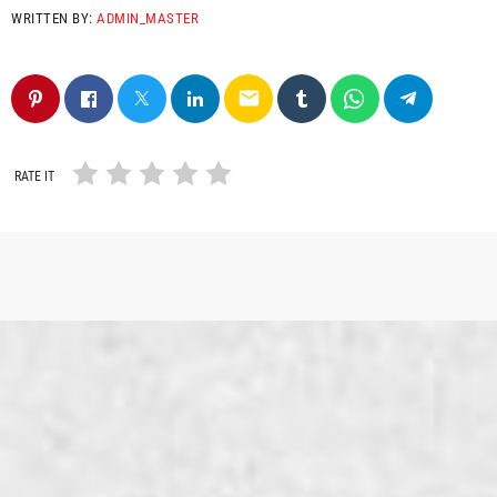
WRITTEN BY:
ADMIN_MASTER
email
RATE IT