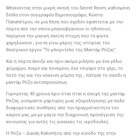
Μπαίνοντας στην μικρή σκηνή του Secret Room, καθισμένη
δίπλα στον συγγραφέα δημοσιογράφο, Κώστα
Παπαπέτρου, σε μια θέση που σχεδόν εφάπτεται με την
πόρτα από την οποία μπαινοβγαίνουν οι ηθοποιοί,
περίμενα την μαγική εκείνη στιγμή που τα φώτα
χαμηλώνουν , για να γίνω μέρος της ιστορίας του
θεατρικού έργου “Το μπορντέλο της Μαντάμ Ρόζας”.
Και η πόρτα άνοιξε και πριν ακόμα μιλήσει με ένα γέλιο
χείμαρρο, πικρό και πονεμένο, ένα τσιγάρο στο χέρι, το
ποτό της και την κόκκινη ρόμπα της , πάτησε το σανίδι η
μαντάμ Ρόζα αυτοπροσώπως.
Γυρνώντας 40 χρόνια πριν όταν ήταν η εποχή της μαντάμ
Ρόζας, γινόμαστε μάρτυρες μιας εξομολόγησης με πολύ
διαφορετικές συνθήκες από την πραγματικότητα του
καιρού μας, μα με μαγιά την διαχρονική προσέγγιση της
κοινωνίας για αυτές τις γυναίκες τις ιερόδουλες.
Η Ρόζα – Δανάη Καλοπήτα, από την είσοδο της στην