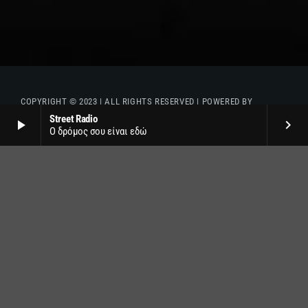
COPYRIGHT © 2023 | ALL RIGHTS RESERVED | POWERED BY
Street Radio
play_arrow
keyboard_arrow_right
Ο δρόμος σου είναι εδώ
VADORIO