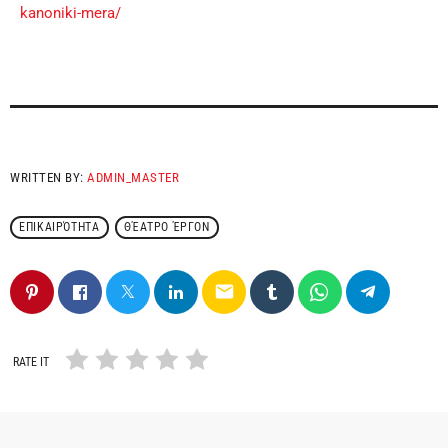
kanoniki-mera/
WRITTEN BY:
ADMIN_MASTER
ΕΠΙΚΑΙΡΌΤΗΤΑ
ΘΈΑΤΡΟ ΈΡΓΟΝ
email
RATE IT