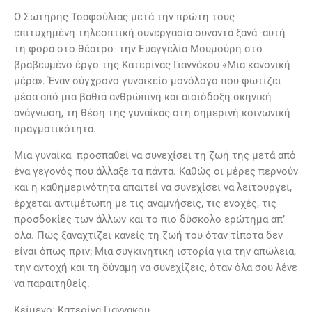
Ο Σωτήρης Τσαφούλιας μετά την πρώτη τους
επιτυχημένη τηλεοπτική συνεργασία συναντά ξανά -αυτή
τη φορά στο θέατρο- την Ευαγγελία Μουμούρη στο
βραβευμένο έργο της Κατερίνας Γιαννάκου «Μια κανονική
μέρα». Έναν σύγχρονο γυναικείο μονόλογο που φωτίζει
μέσα από μια βαθιά ανθρώπινη και αισιόδοξη σκηνική
ανάγνωση, τη θέση της γυναίκας στη σημερινή κοινωνική
πραγματικότητα.
Μια γυναίκα προσπαθεί να συνεχίσει τη ζωή της μετά από
ένα γεγονός που άλλαξε τα πάντα. Καθώς οι μέρες περνούν
και η καθημερινότητα απαιτεί να συνεχίσει να λειτουργεί,
έρχεται αντιμέτωπη με τις αναμνήσεις, τις ενοχές, τις
προσδοκίες των άλλων και το πιο δύσκολο ερώτημα απ’
όλα. Πώς ξαναχτίζει κανείς τη ζωή του όταν τίποτα δεν
είναι όπως πριν; Μια συγκινητική ιστορία για την απώλεια,
την αντοχή και τη δύναμη να συνεχίζεις, όταν όλα σου λένε
να παραιτηθείς.
Κείμενο: Κατερίνα Γιαννάκου