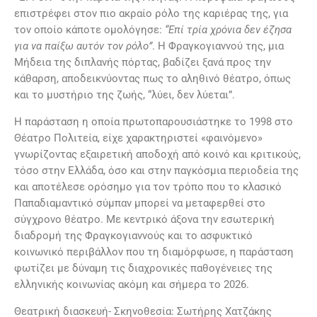
επιστρέφει στον πιο ακραίο ρόλο της καριέρας της, για
τον οποίο κάποτε ομολόγησε:
“Επί τρία χρόνια δεν έζησα
για να παίξω αυτόν τον ρόλο”
. Η Φραγκογιαννού της, μια
Μήδεια της διπλανής πόρτας, βαδίζει ξανά προς την
κάθαρση, αποδεικνύοντας πως το αληθινό θέατρο, όπως
και το μυστήριο της ζωής, “λύει, δεν λύεται”.
Η παράσταση η οποία πρωτοπαρουσιάστηκε το 1998 στο
Θέατρο Πολιτεία, είχε χαρακτηριστεί «φαινόμενο»
γνωρίζοντας εξαιρετική αποδοχή από κοινό και κριτικούς,
τόσο στην Ελλάδα, όσο και στην παγκόσμια περιοδεία της
και αποτέλεσε ορόσημο για τον τρόπο που το κλασικό
Παπαδιαμαντικό σύμπαν μπορεί να μεταφερθεί στο
σύγχρονο θέατρο. Με κεντρικό άξονα την εσωτερική
διαδρομή της Φραγκογιαννούς και το ασφυκτικό
κοινωνικό περιβάλλον που τη διαμόρφωσε, η παράσταση
φωτίζει με δύναμη τις διαχρονικές παθογένειες της
ελληνικής κοινωνίας ακόμη και σήμερα το 2026.
Θεατρική διασκευή- Σκηνοθεσία: Σωτήρης Χατζάκης