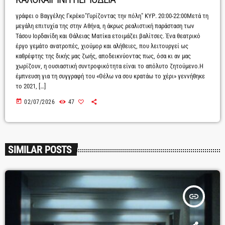
γράφει ο Βαγγέλης Γκρέκο"Γυρίζοντας την πόλη" ΚΥΡ. 20:00-22:00Μετά τη
μεγάλη επιτυχία της στην Αθήνα, η άκρως ρεαλιστική παράσταση των
Τάσου Ιορδανίδη και Θάλειας Ματίκα ετοιμάζει βαλίτσες. Ένα θεατρικό
έργο γεμάτο ανατροπές, χιούμορ και αλήθειες, που λειτουργεί ως
καθρέφτης της δικής μας ζωής, αποδεικνύοντας πως, όσα κι αν μας
χωρίζουν, η ουσιαστική συντροφικότητα είναι το απόλυτο ζητούμενο.Η
έμπνευση για τη συγγραφή του «Θέλω να σου κρατάω το χέρι» γεννήθηκε
το 2021, […]
today
02/07/2026
47
SIMILAR POSTS
insert_link