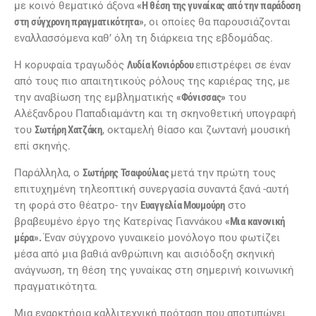
με κοινό θεματικό άξονα
«Η θέση της γυναίκας από την παράδοση
στη σύγχρονη πραγματικότητα»
, οι οποίες θα παρουσιάζονται
εναλλασσόμενα καθ’ όλη τη διάρκεια της εβδομάδας.
Η κορυφαία τραγωδός
Λυδία Κονιόρδου
επιστρέφει σε έναν
από τους πιο απαιτητικούς ρόλους της καριέρας της, με
την αναβίωση της εμβληματικής
«Φόνισσας»
του
Αλέξανδρου Παπαδιαμάντη και τη σκηνοθετική υπογραφή
του
Σωτήρη Χατζάκη
, οκταμελή θίασο και ζωντανή μουσική
επί σκηνής.
Παράλληλα, ο
Σωτήρης Τσαφούλιας
μετά την πρώτη τους
επιτυχημένη τηλεοπτική συνεργασία συναντά ξανά -αυτή
τη φορά στο θέατρο- την
Ευαγγελία Μουμούρη
στο
βραβευμένο έργο της Κατερίνας Γιαννάκου
«Μια κανονική
μέρα».
Έναν σύγχρονο γυναικείο μονόλογο που φωτίζει
μέσα από μια βαθιά ανθρώπινη και αισιόδοξη σκηνική
ανάγνωση, τη θέση της γυναίκας στη σημερινή κοινωνική
πραγματικότητα.
Μια εναρκτήρια καλλιτεχνική πρόταση που αποτυπώνει