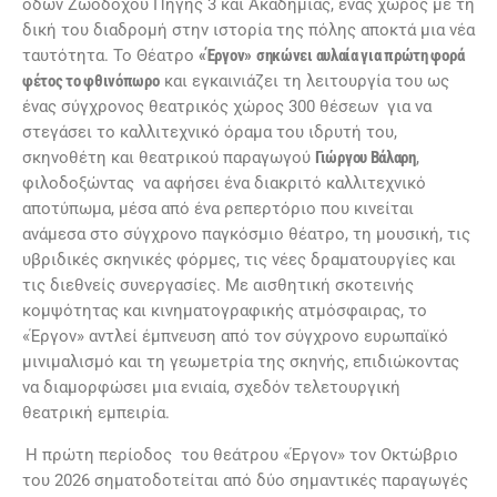
οδών Ζωοδόχου Πηγής 3 και Ακαδημίας, ένας χώρος με τη
δική του διαδρομή στην ιστορία της πόλης αποκτά μια νέα
ταυτότητα. Το Θέατρο
«Έργον»
σηκώνει αυλαία για πρώτη φορά
φέτος το φθινόπωρο
και εγκαινιάζει τη λειτουργία του ως
ένας σύγχρονος θεατρικός χώρος 300 θέσεων για να
στεγάσει το καλλιτεχνικό όραμα του ιδρυτή του,
σκηνοθέτη και θεατρικού παραγωγού
Γιώργου Βάλαρη
,
φιλοδοξώντας να αφήσει ένα διακριτό καλλιτεχνικό
αποτύπωμα, μέσα από ένα ρεπερτόριο που κινείται
ανάμεσα στο σύγχρονο παγκόσμιο θέατρο, τη μουσική, τις
υβριδικές σκηνικές φόρμες, τις νέες δραματουργίες και
τις διεθνείς συνεργασίες. Με αισθητική σκοτεινής
κομψότητας και κινηματογραφικής ατμόσφαιρας, το
«Έργον» αντλεί έμπνευση από τον σύγχρονο ευρωπαϊκό
μινιμαλισμό και τη γεωμετρία της σκηνής, επιδιώκοντας
να διαμορφώσει μια ενιαία, σχεδόν τελετουργική
θεατρική εμπειρία.
Η πρώτη περίοδος του θεάτρου «Έργον» τον Οκτώβριο
του 2026 σηματοδοτείται από δύο σημαντικές παραγωγές