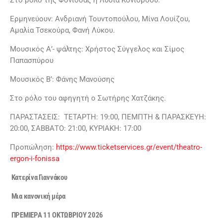
Στο ρόλο της Φόνισσας η Λυδία Κονιόρδου.
Ερμηνεύουν: Ανδριανή Τουντοπούλου, Μίνα Λουίζου,
Αμαλία Τσεκούρα, Φανή Λύκου.
Μουσικός Α’- ψάλτης: Xρήστος Σύγγελος και Σίμος
Παπασπύρου
Μουσικός Β’: Φάνης Μανούσης
Στο ρόλο του αφηγητή ο Σωτήρης Χατζάκης.
ΠΑΡΑΣΤΑΣΕΙΣ: ΤΕΤΑΡΤΗ: 19:00, ΠΕΜΠΤΗ & ΠΑΡΑΣΚΕΥΗ:
20:00, ΣΑΒΒΑΤΟ: 21:00, ΚΥΡΙΑΚΗ: 17:00
Προπώληση:
https://www.ticketservices.gr/event/theatro-
ergon-i-fonissa
Κατερίνα Γιαννάκου
Μια κανονική μέρα
ΠΡΕΜΙΕΡΑ 11 ΟΚΤΩΒΡΙΟΥ 2026