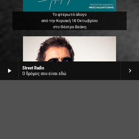
Το φτερωτό άλογο
από την Κυριακή 18 Οκτωβρίου
στο Θέατρο Βεάκη
Street Radio
play_arrow
keyboard_arrow_right
Ο δρόμος σου είναι εδώ
Jean Michel Jarre live
στο SNF Nostos by Release