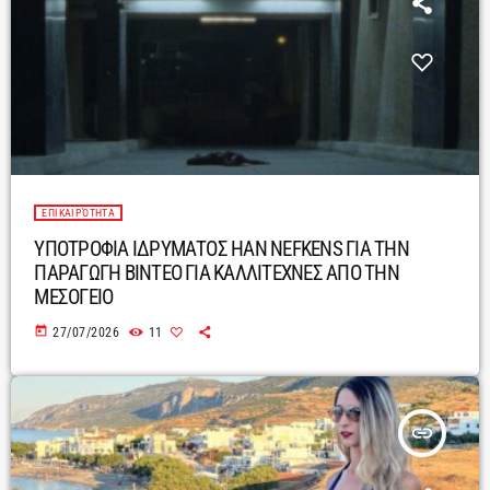
ΕΠΙΚΑΙΡΌΤΗΤΑ
ΥΠΟΤΡΟΦΙΑ ΙΔΡΥΜΑΤΟΣ HAN NEFKENS ΓΙΑ ΤΗΝ
ΠΑΡΑΓΩΓΗ ΒΙΝΤΕΟ ΓΙΑ ΚΑΛΛΙΤΕΧΝΕΣ ΑΠΟ ΤΗΝ
ΜΕΣΟΓΕΙΟ
today
27/07/2026
11
insert_link