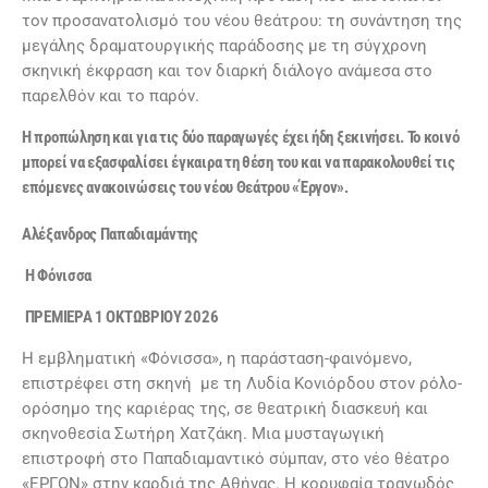
τον προσανατολισμό του νέου θεάτρου: τη συνάντηση της
μεγάλης δραματουργικής παράδοσης με τη σύγχρονη
σκηνική έκφραση και τον διαρκή διάλογο ανάμεσα στο
παρελθόν και το παρόν.
Η προπώληση και για τις δύο παραγωγές έχει ήδη ξεκινήσει. Το κοινό
μπορεί να εξασφαλίσει έγκαιρα τη θέση του και να παρακολουθεί τις
επόμενες ανακοινώσεις του νέου Θεάτρου «Έργον».
Αλέξανδρος Παπαδιαμάντης
Η Φόνισσα
ΠΡΕΜΙΕΡΑ 1 ΟΚΤΩΒΡΙΟΥ 2026
Η εμβληματική «Φόνισσα», η παράσταση-φαινόμενο,
επιστρέφει στη σκηνή με τη Λυδία Κονιόρδου στον ρόλο-
ορόσημο της καριέρας της, σε θεατρική διασκευή και
σκηνοθεσία Σωτήρη Χατζάκη. Μια μυσταγωγική
επιστροφή στο Παπαδιαμαντικό σύμπαν, στο νέο θέατρο
«ΕΡΓΟΝ» στην καρδιά της Αθήνας. Η κορυφαία τραγωδός