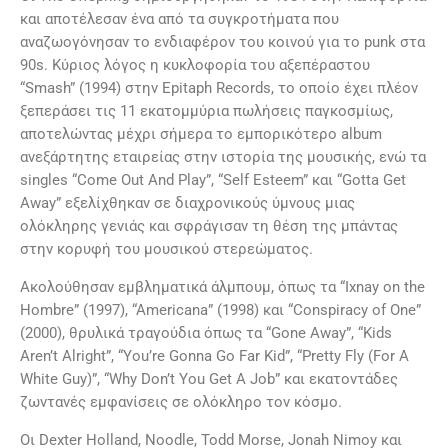
και αποτέλεσαν ένα από τα συγκροτήματα που
αναζωογόνησαν το ενδιαφέρον του κοινού για το punk στα
90s. Κύριος λόγος η κυκλοφορία του αξεπέραστου
“Smash” (1994) στην Epitaph Records, το οποίο έχει πλέον
ξεπεράσει τις 11 εκατομμύρια πωλήσεις παγκοσμίως,
αποτελώντας μέχρι σήμερα το εμπορικότερο album
ανεξάρτητης εταιρείας στην ιστορία της μουσικής, ενώ τα
singles “Come Out And Play”, “Self Esteem” και “Gotta Get
Away” εξελίχθηκαν σε διαχρονικούς ύμνους μιας
ολόκληρης γενιάς και σφράγισαν τη θέση της μπάντας
στην κορυφή του μουσικού στερεώματος.
Ακολούθησαν εμβληματικά άλμπουμ, όπως τα “Ixnay on the
Hombre” (1997), “Americana” (1998) και “Conspiracy of One”
(2000), θρυλικά τραγούδια όπως τα “Gone Away”, “Kids
Aren’t Alright”, “You’re Gonna Go Far Kid”, “Pretty Fly (For A
White Guy)”, “Why Don’t You Get A Job” και εκατοντάδες
ζωντανές εμφανίσεις σε ολόκληρο τον κόσμο.
Οι Dexter Holland, Noodle, Todd Morse, Jonah Nimoy και