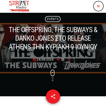
menu
EVENTS
THE OFFSPRING, THE SUBWAYS &
DANKO JONES ΣΤΟ RELEASE
ATHENS ΤΗΝ ΚΥΡΙΑΚΗ 9 ΙΟΥΝΙΟΥ
24/04/2024
30
today
share
email