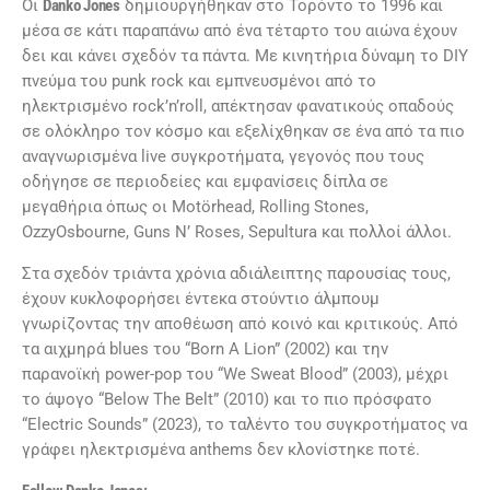
Οι
Danko Jones
δημιουργήθηκαν στο Τορόντο το 1996 και
μέσα σε κάτι παραπάνω από ένα τέταρτο του αιώνα έχουν
δει και κάνει σχεδόν τα πάντα. Με κινητήρια δύναμη το DIY
πνεύμα του punk rock και εμπνευσμένοι από το
ηλεκτρισμένο rock’n’roll, απέκτησαν φανατικούς οπαδούς
σε ολόκληρο τον κόσμο και εξελίχθηκαν σε ένα από τα πιο
αναγνωρισμένα live συγκροτήματα, γεγονός που τους
οδήγησε σε περιοδείες και εμφανίσεις δίπλα σε
μεγαθήρια όπως οι Motörhead, Rolling Stones,
OzzyOsbourne, Guns N’ Roses, Sepultura και πολλοί άλλοι.
Στα σχεδόν τριάντα χρόνια αδιάλειπτης παρουσίας τους,
έχουν κυκλοφορήσει έντεκα στούντιο άλμπουμ
γνωρίζοντας την αποθέωση από κοινό και κριτικούς. Από
τα αιχμηρά blues του “Born A Lion” (2002) και την
παρανοϊκή power-pop του “We Sweat Blood” (2003), μέχρι
τo άψογο “Below The Belt” (2010) και το πιο πρόσφατο
“Electric Sounds” (2023), το ταλέντο του συγκροτήματος να
γράφει ηλεκτρισμένα anthems δεν κλονίστηκε ποτέ.