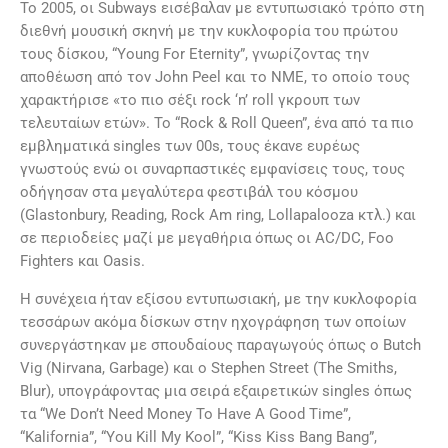
Το 2005, οι Subways εισέβαλαν με εντυπωσιακό τρόπο στη
διεθνή μουσική σκηνή με την κυκλοφορία του πρώτου
τους δίσκου, “Young For Eternity”, γνωρίζοντας την
αποθέωση από τον John Peel και το ΝΜΕ, το οποίο τους
χαρακτήρισε «το πιο σέξι rock ‘n’ roll γκρουπ των
τελευταίων ετών». Το “Rock & Roll Queen”, ένα από τα πιο
εμβληματικά singles των 00s, τους έκανε ευρέως
γνωστούς ενώ οι συναρπαστικές εμφανίσεις τους, τους
οδήγησαν στα μεγαλύτερα φεστιβάλ του κόσμου
(Glastonbury, Reading, Rock Am ring, Lollapalooza κτλ.) και
σε περιοδείες μαζί με μεγαθήρια όπως οι AC/DC, Foo
Fighters και Oasis.
Η συνέχεια ήταν εξίσου εντυπωσιακή, με την κυκλοφορία
τεσσάρων ακόμα δίσκων στην ηχογράφηση των οποίων
συνεργάστηκαν με σπουδαίους παραγωγούς όπως ο Butch
Vig (Nirvana, Garbage) και ο Stephen Street (The Smiths,
Blur), υπογράφοντας μια σειρά εξαιρετικών singles όπως
τα “We Don’t Need Money To Have A Good Time”,
“Kalifornia”, “You Kill My Kool”, “Kiss Kiss Bang Bang”,