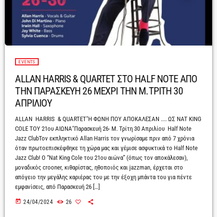
EVENTS
ALLAN HARRIS & QUARTET ΣΤΟ HALF NOTE ΑΠΟ
ΤΗΝ ΠΑΡΑΣΚΕΥΗ 26 ΜΕΧΡΙ ΤΗΝ Μ.ΤΡΙΤΗ 30
ΑΠΡΙΛΙΟΥ
ALLAN HARRIS & QUARTET"H ΦΩΝΗ ΠΟΥ ΑΠΟΚΑΛΕΣΑΝ .... ΩΣ NAT KING
COLE TOY 21ου ΑΙΩΝΑ"Παρασκευή 26- Μ. Τρίτη 30 Απριλίου Half Note
Jazz ClubΤον εκπληκτικό Allan Harris τον γνωρίσαμε πριν από 7 χρόνια
όταν πρωτοεπισκέφθηκε τη χώρα μας και γέμισε ασφυκτικά το Half Note
Jazz Club! O “Nat King Cole του 21ου αιώνα” (όπως τον αποκάλεσαν),
μοναδικός crooner, κιθαρίστας, ηθοποιός και jazzman, έρχεται στο
απόγειο την μεγάλης καριέρας του με την έξοχη μπάντα του για πέντε
εμφανίσεις, από Παρασκευή 26 […]
today
24/04/2024
26