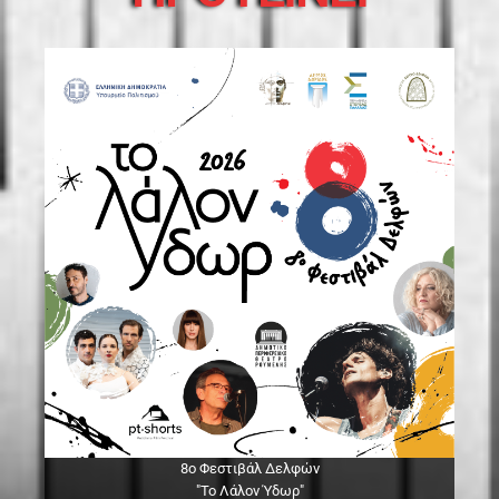
8ο Φεστιβάλ Δελφών
"Το Λάλον Ύδωρ"