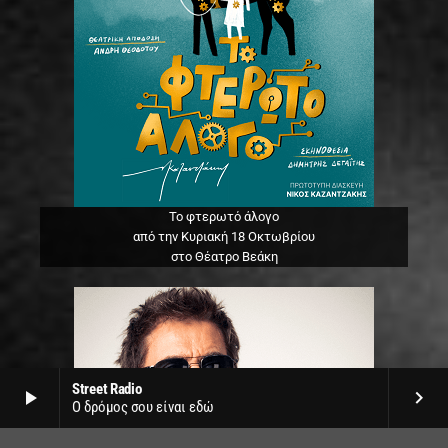
Το φτερωτό άλογο
από την Κυριακή 18 Οκτωβρίου
στο Θέατρο Βεάκη
Street Radio
play_arrow
keyboard_arrow_right
Ο δρόμος σου είναι εδώ