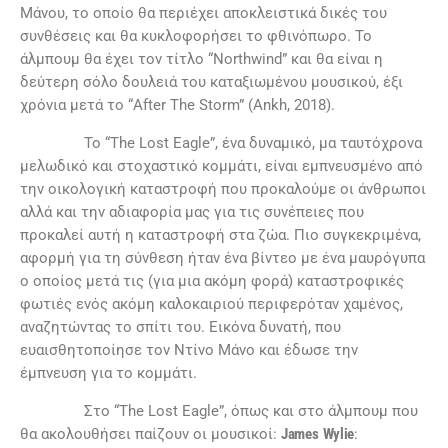
Μάνου, το οποίο θα περιέχει αποκλειστικά δικές του
συνθέσεις και θα κυκλοφορήσει το φθινόπωρο. Το
άλμπουμ θα έχει τον τίτλο “Northwind” και θα είναι η
δεύτερη σόλο δουλειά του καταξιωμένου μουσικού, έξι
χρόνια μετά το “After The Storm” (Ankh, 2018).
Το “The Lost Eagle”, ένα δυναμικό, μα ταυτόχρονα
μελωδικό και στοχαστικό κομμάτι, είναι εμπνευσμένο από
την οικολογική καταστροφή που προκαλούμε οι άνθρωποι
αλλά και την αδιαφορία μας για τις συνέπειες που
προκαλεί αυτή η καταστροφή στα ζώα. Πιο συγκεκριμένα,
αφορμή για τη σύνθεση ήταν ένα βίντεο με ένα μαυρόγυπα
ο οποίος μετά τις (για μια ακόμη φορά) καταστροφικές
φωτιές ενός ακόμη καλοκαιριού περιφερόταν χαμένος,
αναζητώντας το σπίτι του. Εικόνα δυνατή, που
ευαισθητοποίησε τον Ντίνο Μάνο και έδωσε την
έμπνευση για το κομμάτι.
Στο “The Lost Eagle”, όπως και στο άλμπουμ που
θα ακολουθήσει παίζουν οι μουσικοί:
James
Wylie
: