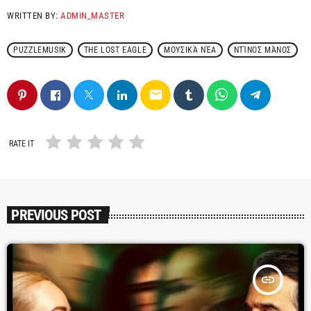
WRITTEN BY:
ADMIN_MASTER
PUZZLEMUSIK
THE LOST EAGLE
ΜΟΥΣΙΚΆ ΝΈΑ
ΝΤΊΝΟΣ ΜΆΝΟΣ
email
RATE IT
PREVIOUS POST
insert_link