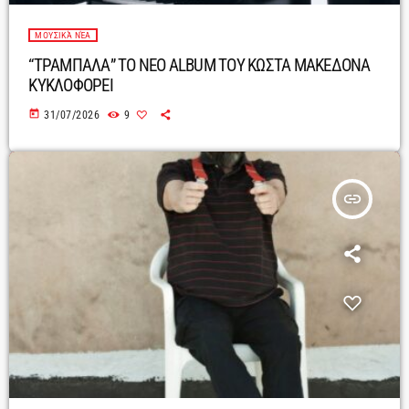
ΜΟΥΣΙΚΆ ΝΈΑ
“ΤΡΑΜΠΑΛΑ” ΤΟ ΝΕΟ ALBUM ΤΟΥ ΚΩΣΤΑ ΜΑΚΕΔΟΝΑ
ΚΥΚΛΟΦΟΡΕΙ
today
31/07/2026
9
insert_link