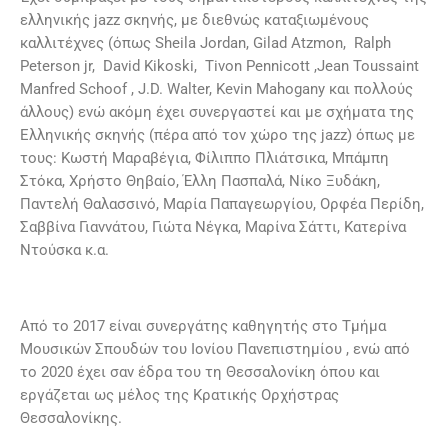
ελληνικής jazz σκηνής, με διεθνώς καταξιωμένους
καλλιτέχνες (όπως Sheila Jordan, Gilad Atzmon, Ralph
Peterson jr, David Kikoski, Tivon Pennicott ,Jean Toussaint
Manfred Schoof , J.D. Walter, Kevin Mahogany και πολλούς
άλλους) ενώ ακόμη έχει συνεργαστεί και με σχήματα της
Ελληνικής σκηνής (πέρα από τον χώρο της jazz) όπως με
τους: Κωστή Μαραβέγια, Φίλιππο Πλιάτσικα, Μπάμπη
Στόκα, Χρήστο Θηβαίο, Έλλη Πασπαλά, Νίκο Ξυδάκη,
Παντελή Θαλασσινό, Μαρία Παπαγεωργίου, Ορφέα Περίδη,
Σαββίνα Γιαννάτου, Γιώτα Νέγκα, Μαρίνα Σάττι, Κατερίνα
Ντούσκα κ.α.
Από το 2017 είναι συνεργάτης καθηγητής στο Τμήμα
Μουσικών Σπουδών του Ιονίου Πανεπιστημίου , ενώ από
το 2020 έχει σαν έδρα του τη Θεσσαλονίκη όπου και
εργάζεται ως μέλος της Κρατικής Ορχήστρας
Θεσσαλονίκης.