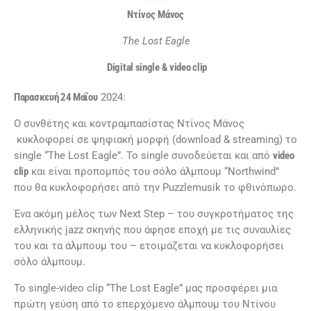
Ντίνος
Μάνος
The Lost Eagle
Digital single & video clip
Παρασκευή 24 Μαΐου
2024:
Ο συνθέτης και κοντραμπασίστας Ντίνος Μάνος
κυκλοφορεί σε ψηφιακή μορφή (download & streaming) το
single “The Lost Eagle”. Το single συνοδεύεται και από
video
clip
και είναι προπομπός του σόλο άλμπουμ “Northwind”
που θα κυκλοφορήσει από την Puzzlemusik το φθινόπωρο.
Ένα ακόμη μέλος των Next Step – του συγκροτήματος της
ελληνικής jazz σκηνής που άφησε εποχή με τις συναυλίες
του και τα άλμπουμ του – ετοιμάζεται να κυκλοφορήσει
σόλο άλμπουμ.
Το single-video clip “The Lost Eagle” μας προσφέρει μια
πρώτη γεύση από το επερχόμενο άλμπουμ του Ντίνου