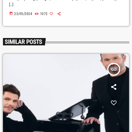
[…]
today
23/05/2024
1072
SIMILAR POSTS
insert_link