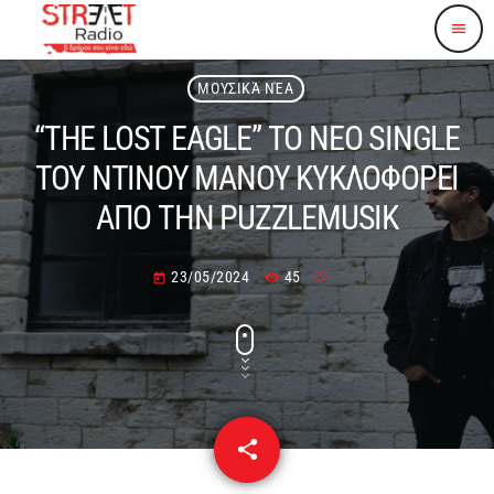
menu
ΜΟΥΣΙΚΆ ΝΈΑ
“THE LOST EAGLE” ΤΟ ΝΕΟ SINGLE
ΤΟΥ ΝΤΙΝΟΥ ΜΑΝΟΥ ΚΥΚΛΟΦΟΡΕΙ
ΑΠΟ ΤΗΝ PUZZLEMUSIK
23/05/2024
45
today
share
email