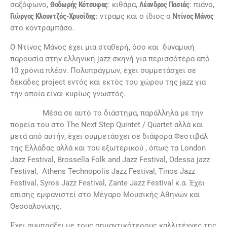
σαξόφωνο,
Θοδωρής Κότσυφας
: κιθάρα,
Λέανδρος Πασιάς
: πιάνο,
Γιώργος Κλουντζός-Χρυσίδης
: ντραμς και ο ίδιος ο
Ντίνος Μάνος
στο κοντραμπάσο.
Ο Ντίνος Μάνος έχει μια σταθερή, όσο και δυναμική
παρουσία στην ελληνική jazz σκηνή για περισσότερα από
10 χρόνια πλέον. Πολυπράγμων, έχει συμμετάσχει σε
δεκάδες project εντός και εκτός του χώρου της jazz για
την οποία είναι κυρίως γνωστός.
Μέσα σε αυτό το διάστημα, παράλληλα με την
πορεία του στο The Next Step Quintet / Quartet αλλά και
μετά από αυτήν, έχει συμμετάσχει σε διάφορα Φεστιβάλ
της Ελλάδας αλλά και του εξωτερικού , όπως τα London
Jazz Festival, Brossella Folk and Jazz Festival, Odessa jazz
Festival, Athens Technopolis Jazz Festival, Tinos Jazz
Festival, Syros Jazz Festival, Zante Jazz Festival κ.α. Έχει
επίσης εμφανιστεί στο Μέγαρο Μουσικής Αθηνών και
Θεσσαλονίκης.
Έχει συμπράξει με τους σημαντικότερους καλλιτέχνες της