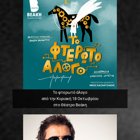
Το φτερωτό άλογο
από την Κυριακή 18 Οκτωβρίου
στο Θέατρο Βεάκη