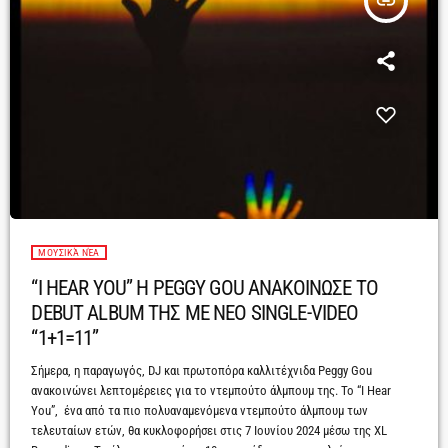
insert_link
ΜΟΥΣΙΚΆ ΝΈΑ
“I HEAR YOU” H PEGGY GOU ΑΝΑΚΟΙΝΩΣΕ ΤΟ
DEBUT ALBUM ΤΗΣ ΜΕ NEO SINGLE-VIDEO
“1+1=11”
Σήμερα, η παραγωγός, DJ και πρωτοπόρα καλλιτέχνιδα Peggy Gou
ανακοινώνει λεπτομέρειες για το ντεμπούτο άλμπουμ της. Το “I Hear
You”, ένα από τα πιο πολυαναμενόμενα ντεμπούτο άλμπουμ των
τελευταίων ετών, θα κυκλοφορήσει στις 7 Ιουνίου 2024 μέσω της XL