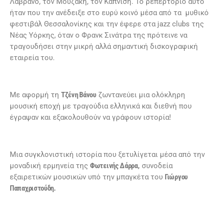
Λαβράνο, τον Μουζάκη, τον Καπνίση. Το ρεπερτόριο αυτό
ήταν που την ανέδειξε στο ευρύ κοινό μέσα από τα μυθικό
φεστιβάλ Θεσσαλονίκης και την έφερε στα jazz clubs της
Νέας Υόρκης, όταν ο Φρανκ Σινάτρα της πρότεινε να
τραγουδήσει στην μικρή αλλά σημαντική δισκογραφική
εταιρεία του.
Με αφορμή τη
Τζένη Βάνου
ζωντανεύει μια ολόκληρη
μουσική εποχή με τραγούδια ελληνικά και διεθνή που
έγραψαν και εξακολουθούν να γράφουν ιστορία!
Μια συγκλονιστική ιστορία που ξετυλίγεται μέσα από την
μοναδική ερμηνεία της
Φωτεινής Δάρρα,
συνοδεία
εξαιρετικών μουσικών υπό την μπαγκέτα του
Γιώργου
Παπαχριστούδη.