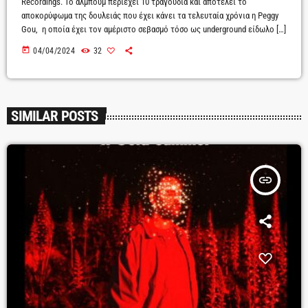
Recordings. Το άλμπουμ περιέχει 10 τραγούδια και αποτελεί το
αποκορύφωμα της δουλειάς που έχει κάνει τα τελευταία χρόνια η Peggy
Gou, η οποία έχει τον αμέριστο σεβασμό τόσο ως underground είδωλο […]
today
04/04/2024
32
SIMILAR POSTS
insert_link