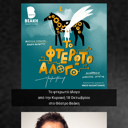
Το φτερωτό άλογο
από την Κυριακή 18 Οκτωβρίου
στο Θέατρο Βεάκη