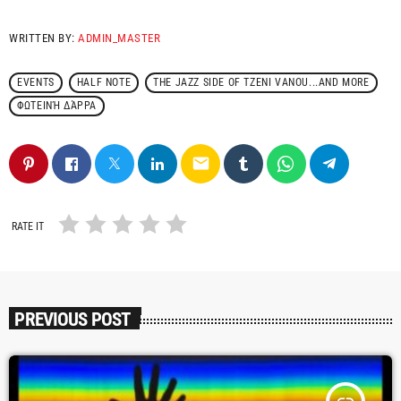
WRITTEN BY:
ADMIN_MASTER
EVENTS
HALF NOTE
THE JAZZ SIDE OF TZENI VANOU...AND MORE
ΦΩΤΕΙΝΉ ΔΆΡΡΑ
email
RATE IT
PREVIOUS POST