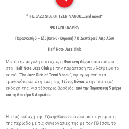
“
THE JAZZ SIDE OF TZENI VANOU….and more!”
ΦΩΤΕΙΝΗ ΔΑΡΡΑ
Παρασκευή 5 – Σάββατο 6- Κυριακή 7 & Δευτέρα 8 Απριλίου
Half
Note
Jazz
Club
Μετά την μεγάλη επιτυχία, η
Φωτεινή Δάρρα
επιστρέφει
στο
Half
Note
Jazz
Club
με την παράσταση που λάτρεψε το
κοινό,
“
The
Jazz
Side
of
Tzeni
Vanou
”,
αφιερωμένη στα
τραγούδια και στη ζωή της
Τζένης Βάνου
, στην πιο τζαζ
εκδοχή της, για τέσσερις βραδιές,
από την Παρασκευή 5 μέχρι
και τη Δευτέρα 8 Απριλίου.
Η τζαζ εκδοχή της
Τζένης Βάνου
ξεκινάει από την πρώτη
της περίοδο με τις συνεργασίες της με τον Πλέσσα, το