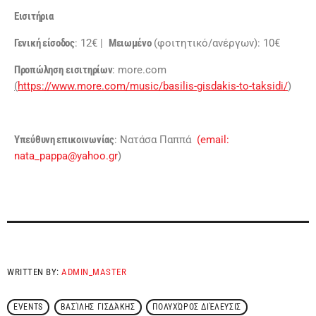
Εισιτήρια
Γενική είσοδος
: 12€ |
Μειωμένο
(φοιτητικό/ανέργων): 10€
Προπώληση
εισιτηρίων
: more.com
(
https://www.more.com/music/basilis-gisdakis-to-taksidi/
)
Υπεύθυνη επικοινωνίας
: Νατάσα Παππά
(email:
nata_pappa@yahoo.gr
)
WRITTEN BY:
ADMIN_MASTER
EVENTS
ΒΑΣΊΛΗΣ ΓΙΣΔΆΚΗΣ
ΠΟΛΥΧΏΡΟΣ ΔΙΈΛΕΥΣΙΣ