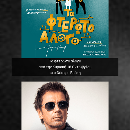
Το φτερωτό άλογο
από την Κυριακή 18 Οκτωβρίου
στο Θέατρο Βεάκη