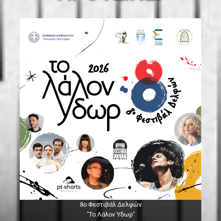
8ο Φεστιβάλ Δελφών
"Το Λάλον Ύδωρ"