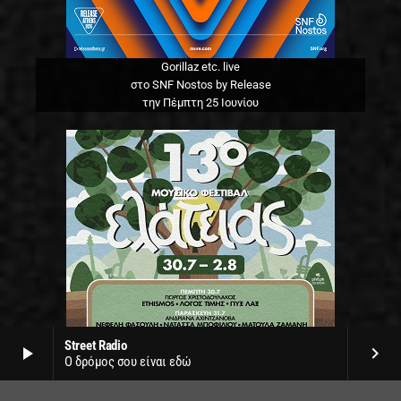
Gorillaz etc. live
στο SNF Nostos by Release
την Πέμπτη 25 Ιουνίου
Street Radio
play_arrow
keyboard_arrow_right
Ο δρόμος σου είναι εδώ