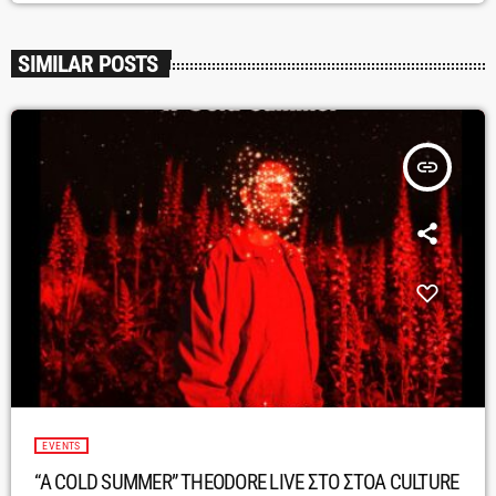
SIMILAR POSTS
insert_link
EVENTS
“A COLD SUMMER” THEODORE LIVE ΣΤΟ ΣΤΟΑ CULTURE