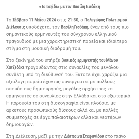
«Το ταξίδι» με τον Βασίλη Γισδάκη
Το
Σάββατο
11
Μαΐου
.
2024
στις
21:30
, ο
Πολυχώρος Πολιτισμού
Διέλευσις
υποδέχεται τον
Βασίλη Γισδάκη,
έναν από τους πιο
σημαντικούς ερμηνευτές του σύγχρονου ελληνικού
τραγουδιού με μια χαρακτηριστική πορεία και ιδιαίτερο
στίγμα στη μουσική διαδρομή του.
Στο ξεκίνημά του υπήρξε
βασικός ερμηνευτής του Μάνου
Χατζιδάκι
τραγουδώντας στις συναυλίες του μεγάλου
συνθέτη υπό τη διεύθυνσή του. Έκτοτε έχει χαράξει μια
αξιόλογη πορεία έχοντας συνεργαστεί με πολλούς
σπουδαίους δημιουργούς, μεγάλες ορχήστρες και
ερμηνευτές σε συναυλίες στην Ελλάδα και στο εξωτερικό.
Η παρουσία του στη δισκογραφία είναι πλούσια, με
αρκετούς προσωπικούς δίσκους αλλά και με πολλές
συμμετοχές σε έργα παλαιοτέρων αλλά και νεοτέρων
δημιουργών.
Στη Διέλευση, μαζί με την
Δέσποινα Στεφανίδου
στο πιάνο