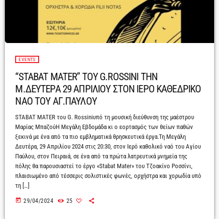
EVENTS
“STABAT MATER” TOY G.ROSSINI ΤΗΝ
Μ.ΔΕΥΤΕΡΑ 29 ΑΠΡΙΛΙΟΥ ΣΤΟΝ ΙΕΡΟ ΚΑΘΕΔΡΙΚΟ
ΝΑΟ ΤΟΥ ΑΓ.ΠΑΥΛΟΥ
STABAT MATER του G. Rossiniυπό τη μουσική διεύθυνση της μαέστρου
Μαρίας ΜπαζούΗ Μεγάλη Εβδομάδα κι ο εορτασμός των θείων παθών
ξεκινά με ένα από τα πιο εμβληματικά θρησκευτικά έργα.Τη Μεγάλη
Δευτέρα, 29 Απριλίου 2024 στις 20:30, στον Ιερό καθολικό ναό του Αγίου
Παύλου, στον Πειραιά, σε ένα από τα πρώτα λατρευτικά μνημεία της
πόλης θα παρουσιαστεί το έργο «Stabat Mater» του Τζοακίνο Ροσσίνι,
πλαισιωμένο από τέσσερις σολιστικές φωνές, ορχήστρα και χορωδία υπό
τη […]
today
29/04/2024
25