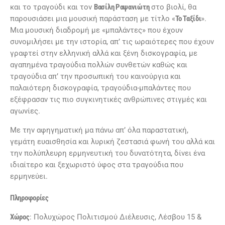
και το τραγούδι και τον
Βασίλη Ραψανιώτη
στο βιολί, θα
παρουσιάσει μια μουσική παράσταση με τίτλο «
Το Ταξίδι
».
Μια μουσική διαδρομή με «μπαλάντες» που έχουν
συνομιλήσει με την ιστορία, απ’ τις ωραιότερες που έχουν
γραφτεί στην ελληνική αλλά και ξένη δισκογραφία, με
αγαπημένα τραγούδια πολλών συνθετών καθώς και
τραγούδια απ’ την προσωπική του καινούργια και
παλαιότερη δισκογραφία, τραγούδια-μπαλάντες που
εξέφρασαν τις πιο συγκινητικές ανθρώπινες στιγμές και
αγωνίες.
Με την αφηγηματική μα πάνω απ’ όλα παραστατική,
γεμάτη ευαισθησία και λυρική ζεστασιά φωνή του αλλά και
την πολύπλευρη ερμηνευτική του δυνατότητα, δίνει ένα
ιδιαίτερο και ξεχωριστό ύφος στα τραγούδια που
ερμηνεύει.
Πληροφορίες
Χώρος
: Πολυχώρος Πολιτισμού Διέλευσις, Λέσβου 15 &