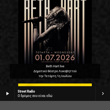
Beth Hart live
Δημοτικό θέατρο Λυκαβηττού
την Τετάρτη 1η Ιουλίου
Street Radio
play_arrow
keyboard_arrow_right
Ο δρόμος σου είναι εδώ