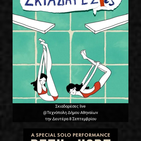
Σκιαδαρέσες live
@Τεχνόπολη Δήμου Αθηναίων
την Δευτέρα 8 Σεπτεμβρίου