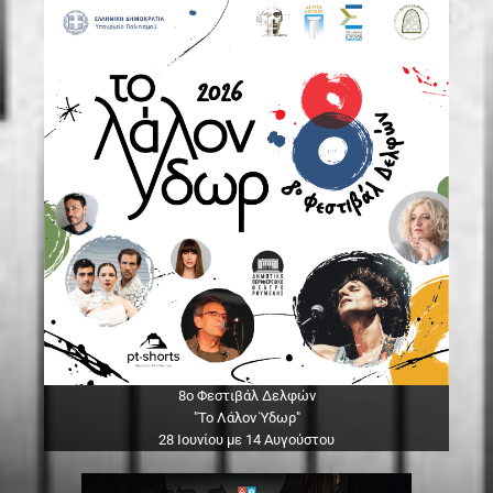
8ο Φεστιβάλ Δελφών
"Το Λάλον Ύδωρ"
28 Ιουνίου με 14 Αυγούστου