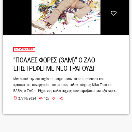
ΜΟΥΣΙΚΆ ΝΈΑ
“ΠΟΛΛΕΣ ΦΟΡΕΣ (3ΑΜ)” Ο ΖΑΟ
ΕΠΙΣΤΡΕΦΕΙ ΜΕ ΝΕΟ ΤΡΑΓΟΥΔΙ
Μετά από την επιτυχία που σημείωσαν τα solo releases και
πρόσφατα η συνεργασία του με τους ταλαντούχους Niko Tsan και
BABA, ο ZAO ο 19χρονος καλλιτέχνης που ακροβατεί μεταξύ rap και
ambient pop επιστρέφει με το ολοκαίνουριο κομμάτι του «Πολλές
today
27/10/2024
127
Φορές (3AM)» που κυκλοφορεί από τη Minos EMI, A Universal Music
Company.Το «Πολλές Φορές (3AM)» αποτελεί ένα αρκετά μελωδικό
κομμάτι με επιρροές κυρίως από την pop σκηνή, εγκαινιάζοντας έτσι
το […]