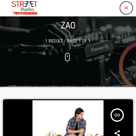
menu
ΖΑΟ
1 RESULT / PAGE 1 OF 1
insert_link