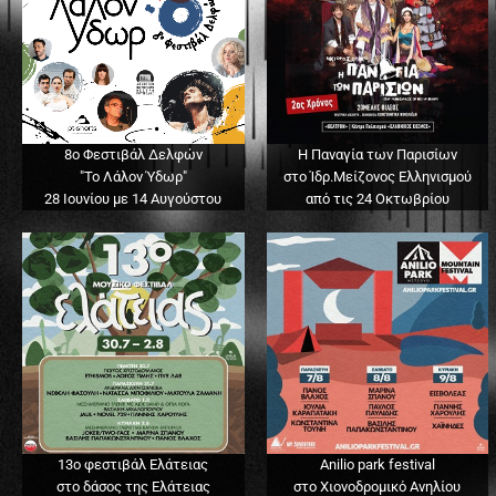
8ο Φεστιβάλ Δελφών
Η Παναγία των Παρισίων
"Το Λάλον Ύδωρ"
στο Ίδρ.Μείζονος Ελληνισμού
28 Ιουνίου με 14 Αυγούστου
από τις 24 Οκτωβρίου
13o φεστιβάλ Ελάτειας
Anilio park festival
στο δάσος της Ελάτειας
στο Χιονοδρομικό Ανηλίου