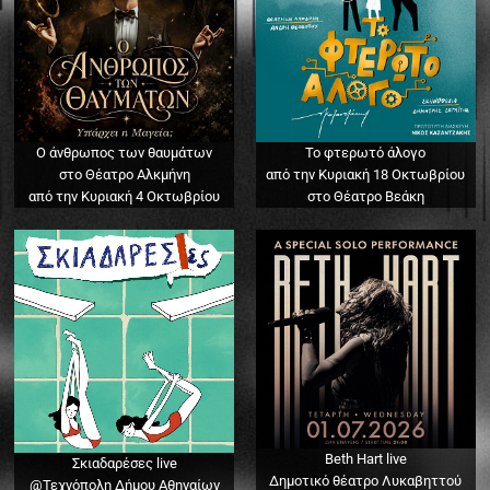
Ο άνθρωπος των θαυμάτων
Το φτερωτό άλογο
στο Θέατρο Αλκμήνη
από την Κυριακή 18 Οκτωβρίου
από την Κυριακή 4 Οκτωβρίου
στο Θέατρο Βεάκη
Beth Hart live
Σκιαδαρέσες live
Δημοτικό θέατρο Λυκαβηττού
@Τεχνόπολη Δήμου Αθηναίων