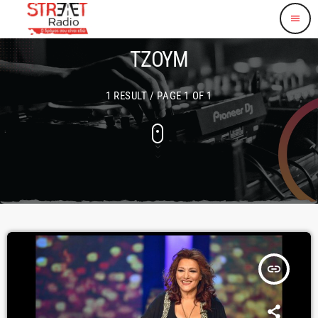
menu
ΤΖΟΥΜ
1 RESULT / PAGE 1 OF 1
insert_link