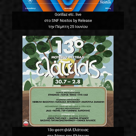
Gorillaz etc. live
στο SNF Nostos by Release
την Πέμπτη 25 Ιουνίου
13o φεστιβάλ Ελάτειας
στο δάσος της Ελάτειας