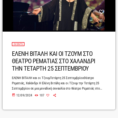
EVENTS
ΕΛΕΝΗ ΒΙΤΑΛΗ ΚΑΙ ΟΙ ΤΖΟΥΜ ΣΤΟ
ΘΕΑΤΡΟ ΡΕΜΑΤΙΑΣ ΣΤΟ ΧΑΛΑΝΔΡΙ
ΤΗΝ ΤΕΤΑΡΤΗ 25 ΣΕΠΤΕΜΒΡΙΟΥ
ΕΛΕΝΗ ΒΙΤΑΛΗ και οι ΤζουμΤετάρτη 25 ΣεπτεμβρίουΘέατρο
Ρεματιάς, Χαλάνδρι Η Ελένη Βιτάλη και οι Τζουμ την Τετάρτη 25
Σεπτεμβρίου σε μια μοναδική συναυλία στο θέατρο Ρεματιάς στο
Χαλάνδρι.Η φωνή της Ελένης Βιτάλη έχει σημαδέψει το ελληνικό
today
12/09/2024
107
τραγούδι. Στην πολύχρονη πορεία της υπηρέτησε σχεδόν κάθε
έκφραση του: από δημοτικά και λαϊκά ως πιο ηλεκτρικά ακούσματα,
πάντα με την ίδια χαρακτηριστική αλήθεια και συγκίνηση.Μια βραδιά -
αναδρομή σε τραγούδια απ’ όλη την προσωπική της διαδρομή, […]