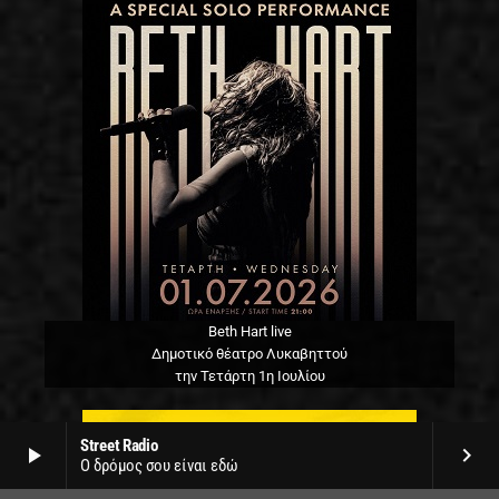
Beth Hart live
Δημοτικό θέατρο Λυκαβηττού
την Τετάρτη 1η Ιουλίου
Street Radio
play_arrow
keyboard_arrow_right
Ο δρόμος σου είναι εδώ