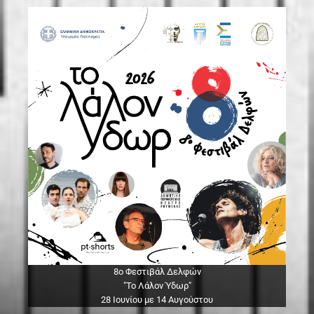
8ο Φεστιβάλ Δελφών
"Το Λάλον Ύδωρ"
28 Ιουνίου με 14 Αυγούστου