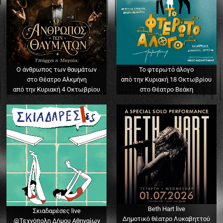
Ο άνθρωπος των θαυμάτων
Το φτερωτό άλογο
στο Θέατρο Αλκμήνη
από την Κυριακή 18 Οκτωβρίου
από την Κυριακή 4 Οκτωβρίου
στο Θέατρο Βεάκη
Beth Hart live
Σκιαδαρέσες live
Δημοτικό θέατρο Λυκαβηττού
@Τεχνόπολη Δήμου Αθηναίων