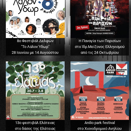
8ο Φεστιβάλ Δελφών
Η Παναγία των Παρισίων
"Το Λάλον Ύδωρ"
στο Ίδρ.Μείζονος Ελληνισμού
28 Ιουνίου με 14 Αυγούστου
από τις 24 Οκτωβρίου
13o φεστιβάλ Ελάτειας
Anilio park festival
στο δάσος της Ελάτειας
στο Χιονοδρομικό Ανηλίου