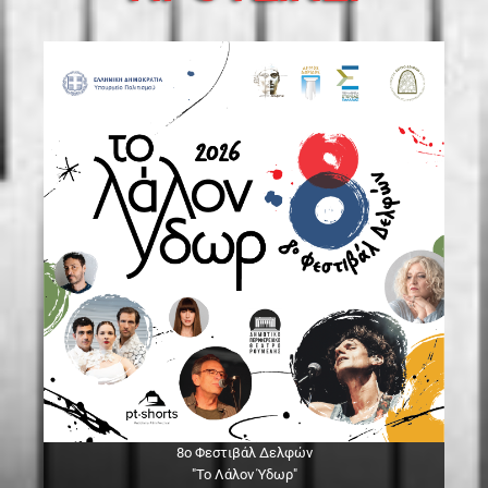
8ο Φεστιβάλ Δελφών
"Το Λάλον Ύδωρ"