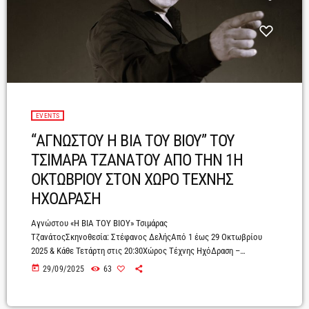
EVENTS
“ΑΓΝΩΣΤΟΥ Η ΒΙΑ ΤΟΥ ΒΙΟΥ” ΤΟΥ
ΤΣΙΜΑΡΑ ΤΖΑΝΑΤΟΥ ΑΠΟ ΤΗΝ 1Η
ΟΚΤΩΒΡΙΟΥ ΣΤΟΝ ΧΩΡΟ ΤΕΧΝΗΣ
ΗΧΟΔΡΑΣΗ
Αγνώστου «Η ΒΙΑ ΤΟΥ ΒΙΟΥ» Τσιμάρας
ΤζανάτοςΣκηνοθεσία: Στέφανος ΔελήςAπό 1 έως 29 Οκτωβρίου
2025 & Κάθε Τετάρτη στις 20:30Χώρος Τέχνης ΗχόΔραση –
ΚουκάκιΠροπώληση εισιτηρίων :www.ticketmaster.gr/h-bia-toy-
today
29/09/2025
63
bioy_sen_2007439.htmlΈνας αναγνωρισμένος και βραβευμένος
συγγραφέας (Βραβείο Κάρολου Κουν 2018), ο Τσιμάρας Τζανάτος.Μια
εξαιρετική ποιητική συλλογή του : Αγνώστου «Η ΒΙΑ ΤΟΥ ΒΙΟΥ»Ένα