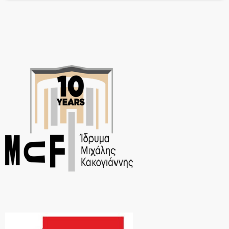
ποιητικό χρονικό της βίαιης ενηλικίωσης του ανθρώπινου όντος,
αλλά και της περιπλάνησης του κατασπαραγμένου Εγώ μέσα σε έναν
προκατασκευασμένο κόσμο.Κλειδί-προσωπείο: ο «Άγνωστος». Ένας
ανώνυμος συγγραφέας, που δεν […]