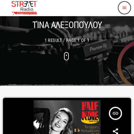
menu
ΤΊΝΑ ΑΛΕΞΟΠΟΎΛΟΥ
1 RESULT / PAGE 1 OF 1
insert_link