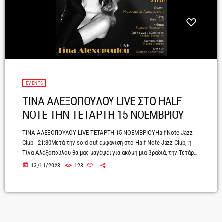
EVENTS
ΤΙΝΑ ΑΛΕΞΟΠΟΥΛΟΥ LIVE ΣΤΟ HALF
NOTE ΤΗΝ ΤΕΤΑΡΤΗ 15 ΝΟΕΜΒΡΙΟΥ
ΤΙΝΑ ΑΛΕΞΟΠΟΥΛΟΥ LIVE ΤΕΤΑΡΤΗ 15 ΝΟΕΜΒΡΙΟΥHalf Note Jazz
Club - 21:30Μετά την sold out εμφάνιση στο Half Note Jazz Club, η
Τίνα Αλεξοπούλου θα μας μαγέψει για ακόμη μια βραδιά, την Τετάρτη
15 Νοεμβρίου!Με jazzy διάθεση και αξεπέραστες μελωδίες,
today
13/11/2023
123
δημιουργεί μια μοναδική ατμόσφαιρα, συνδυάζοντας μερικά από τα
διαμάντια του παγκόσμιου ρεπερτορίου: ‘Life is a cabaret’, ‘Put the
blame on me’, ‘Big Spender’, ‘I wanna be loved by you’, ‘Diamonds are
girl’s best […]