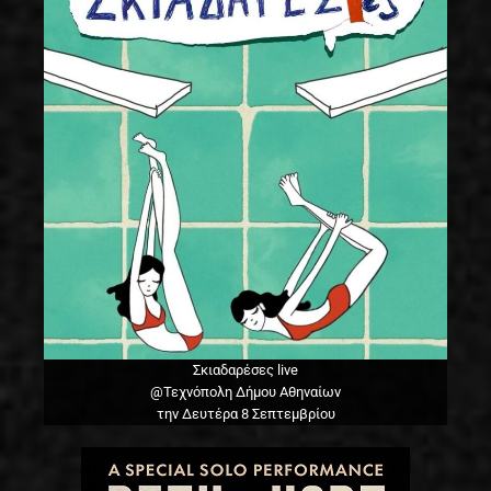
Σκιαδαρέσες live
@Τεχνόπολη Δήμου Αθηναίων
την Δευτέρα 8 Σεπτεμβρίου