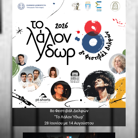
8ο Φεστιβάλ Δελφών
"Το Λάλον Ύδωρ"
28 Ιουνίου με 14 Αυγούστου