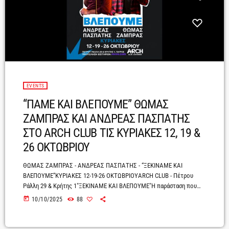
EVENTS
“ΠΑΜΕ ΚΑΙ ΒΛΕΠΟΥΜΕ” ΘΩΜΑΣ
ΖΑΜΠΡΑΣ ΚΑΙ ΑΝΔΡΕΑΣ ΠΑΣΠΑΤΗΣ
ΣΤΟ ARCH CLUB ΤΙΣ ΚΥΡΙΑΚΕΣ 12, 19 &
26 ΟΚΤΩΒΡΙΟΥ
ΘΩΜΑΣ ΖΑΜΠΡΑΣ - ΑΝΔΡΕΑΣ ΠΑΣΠΑΤΗΣ - “ΞΕΚΙΝΑΜΕ ΚΑΙ
ΒΛΕΠΟΥΜΕ”ΚΥΡΙΑΚΕΣ 12-19-26 ΟΚΤΩΒΡΙΟΥARCH CLUB - Πέτρου
Ράλλη 29 & Κρήτης 1"ΞΕΚΙΝΑΜΕ ΚΑΙ ΒΛΕΠΟΥΜΕ"Η παράσταση που
υπόσχεται... τίποτα απολύτως!Ο Θωμάς Ζάμπρας και ο Ανδρέας
today
10/10/2025
88
Πασπάτης ενώνουν τις δυνάμεις τους – κυρίως γιατί δεν είχαν κάτι
καλύτερο να κάνουν – και ανεβαίνουν στη σκηνή με ολοκαίνουριο
υλικό που ούτε οι ίδιοι δεν ξέρουν αν δουλεύει. Καινούρια αστεία,