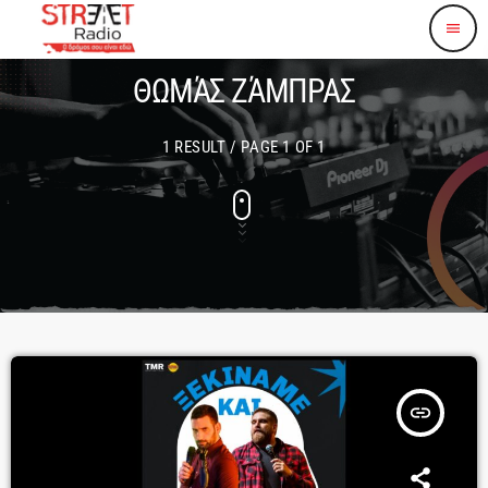
menu
ΘΩΜΆΣ ΖΆΜΠΡΑΣ
1 RESULT / PAGE 1 OF 1
insert_link