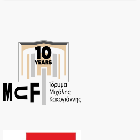
πειραματισμοί και ίσως μια δόση υπαρξιακής κρίσης, […]